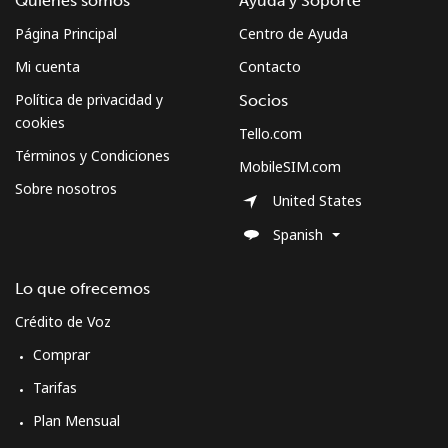
Quiénes somos
Ayuda y Soporte
Al abrir una cuenta en este sitio web, estoy de acuerdo con
Página Principal
Centro de Ayuda
estos
Términos y condiciones.
Mi cuenta
Contacto
Únete
Política de privacidad y
Socios
cookies
Tello.com
Términos y Condiciones
MobileSIM.com
Sobre nosotros
United States
¡Hola!
Spanish
Inicia sesión o
REGÍSTRATE →
Lo que ofrecemos
Crédito de Voz
Comprar
Tarifas
¿Olvidaste tu contraseña? →
Plan Mensual