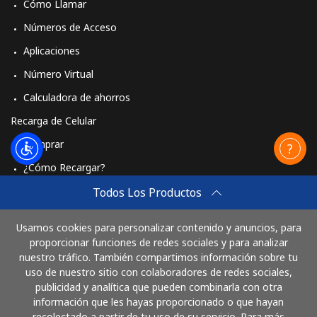
Cómo Llamar
Iniciar Sesión
Números de Acceso
Aplicaciones
o
Número Virtual
Continuar con
Calculadora de ahorros
Recarga de Celular
Comprar
¿Cómo Recargar?
Travel eSIM
Todos Los Productos
Comprar
Usamos cookies para personalizar contenido y anuncios, para
Cómo funciona
proporcionar funciones de redes sociales y para analizar
nuestro tráfico. También compartimos información sobre tu
uso de nuestro sitio con colaboradores de redes sociales,
publicidad y analítica que pueden combinarla con otra
Paga con
información que les hayas proporcionado o que hayan
recolectado a partir de tu uso de su servicio. Para más