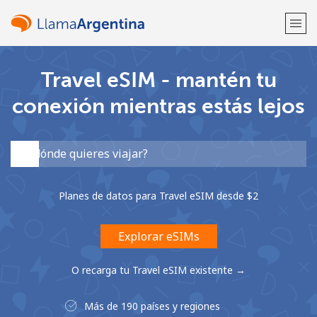
Travel eSIM - mantén tu
¡Bienvenido!
conexión mientras estás lejos
¿Ya tienes una cuenta?
Inicia sesión →
Regístrate con
Planes de datos para Travel eSIM desde ⁦$2⁩
Explorar eSIMs
o
O recarga tu Travel eSIM existente →
Más de 190 países y regiones