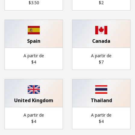
⁦$3.50⁩
⁦$2⁩
Al abrir una cuenta en este sitio web, estoy de acuerdo con
estos
Términos y condiciones.
Únete
Spain
Canada
A partir de
A partir de
¡Hola!
⁦$4⁩
⁦$7⁩
Inicia sesión o
REGÍSTRATE →
United Kingdom
Thailand
A partir de
A partir de
⁦$4⁩
⁦$4⁩
¿Olvidaste tu contraseña? →