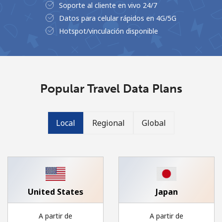
Soporte al cliente en vivo 24/7
Datos para celular rápidos en 4G/5G
Hotspot/vinculación disponible
No se ha creado una contraseña
Popular Travel Data Plans
Mínimo 8 caracteres
Una letra mayúscula y una minúscula
Un número
Local
Regional
Global
Un caracter especial
United States
Japan
Mantente en contacto para recibir nuestras mejores
ofertas.
A partir de
A partir de