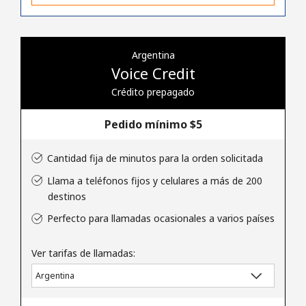
Al abrir una cuenta en este sitio web, estoy de acuerdo con
estos
Términos y condiciones.
Argentina
Únete
Voice Credit
Crédito prepagado
Pedido mínimo ⁦$5⁩
¡Hola!
Cantidad fija de minutos para la orden solicitada
Inicia sesión o
REGÍSTRATE →
Llama a teléfonos fijos y celulares a más de 200
destinos
Perfecto para llamadas ocasionales a varios países
Ver tarifas de llamadas:
¿Olvidaste tu contraseña? →