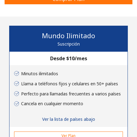
Mundo Ilimitado
Suscripción
No se ha creado una contraseña
Desde ⁦$10⁩/mes
Mínimo 8 caracteres
Una letra mayúscula y una minúscula
Un número
Minutos ilimitados
Un caracter especial
Llama a teléfonos fijos y celulares en 50+ países
Perfecto para llamadas frecuentes a varios países
Cancela en cualquier momento
Ver la lista de países abajo
Mantente en contacto para recibir nuestras mejores
ofertas.
Ver Plan