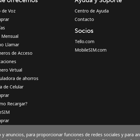
o de Voz
Centro de Ayuda
prar
Contacto
fas
Socios
n Mensual
Tello.com
o Llamar
MobileSIM.com
eros de Acceso
caciones
ero Virtual
uladora de ahorros
a de Celular
prar
mo Recargar?
 eSIM
prar
o funciona
y anuncios, para proporcionar funciones de redes sociales y para a