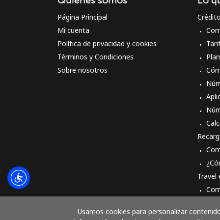
Página Principal
Crédit
Mi cuenta
Com
Política de privacidad y cookies
Tari
Términos y Condiciones
Pla
Sobre nosotros
Cóm
Núm
Apli
Núm
Calc
Recarg
Com
¿Có
Travel
Com
Cóm
Usamos cookies para personalizar contenido 