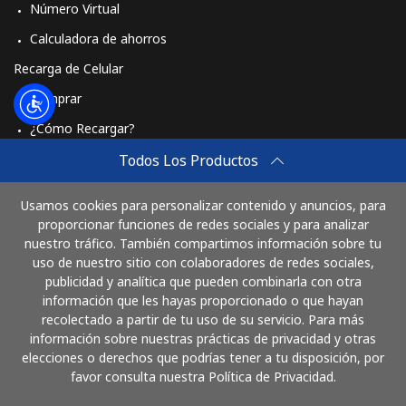
Número Virtual
Calculadora de ahorros
Recarga de Celular
Comprar
¿Cómo Recargar?
Travel eSIM
Todos Los Productos
Comprar
Usamos cookies para personalizar contenido y anuncios, para
Cómo funciona
proporcionar funciones de redes sociales y para analizar
nuestro tráfico. También compartimos información sobre tu
uso de nuestro sitio con colaboradores de redes sociales,
publicidad y analítica que pueden combinarla con otra
Paga con
información que les hayas proporcionado o que hayan
recolectado a partir de tu uso de su servicio. Para más
información sobre nuestras prácticas de privacidad y otras
elecciones o derechos que podrías tener a tu disposición, por
favor consulta nuestra Política de Privacidad.