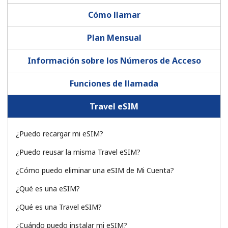
Cómo llamar
Plan Mensual
Información sobre los Números de Acceso
No se ha creado una contraseña
Funciones de llamada
Mínimo 8 caracteres
Travel eSIM
Una letra mayúscula y una minúscula
Un número
Un caracter especial
¿Puedo recargar mi eSIM?
¿Puedo reusar la misma Travel eSIM?
¿Cómo puedo eliminar una eSIM de Mi Cuenta?
¿Qué es una eSIM?
¿Qué es una Travel eSIM?
Mantente en contacto para recibir nuestras mejores
ofertas.
¿Cuándo puedo instalar mi eSIM?