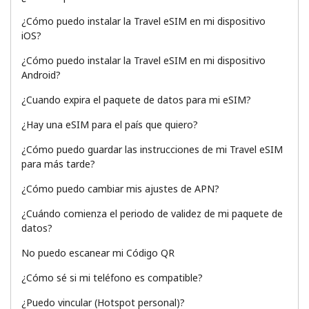
Al abrir una cuenta en este sitio web, estoy de acuerdo con
¿Cómo puedo instalar la Travel eSIM en mi dispositivo
estos
Términos y condiciones.
iOS?
¿Cómo puedo instalar la Travel eSIM en mi dispositivo
Únete
Android?
¿Cuando expira el paquete de datos para mi eSIM?
¿Hay una eSIM para el país que quiero?
¡Hola!
¿Cómo puedo guardar las instrucciones de mi Travel eSIM
para más tarde?
Inicia sesión o
REGÍSTRATE →
¿Cómo puedo cambiar mis ajustes de APN?
¿Cuándo comienza el periodo de validez de mi paquete de
datos?
No puedo escanear mi Código QR
¿Cómo sé si mi teléfono es compatible?
¿Olvidaste tu contraseña? →
¿Puedo vincular (Hotspot personal)?