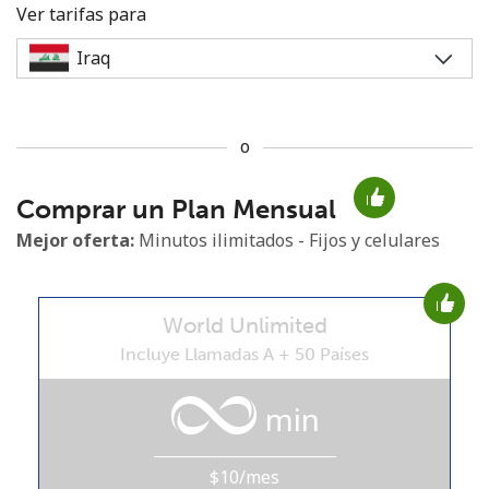
Ver tarifas para
o
No se ha creado una contraseña
Comprar un Plan Mensual
Mínimo 8 caracteres
Una letra mayúscula y una minúscula
Mejor oferta:
Minutos ilimitados - Fijos y celulares
Un número
Un caracter especial
World Unlimited
Incluye Llamadas A + 50 Países
min
Mantente en contacto para recibir nuestras mejores
ofertas.
$10/mes