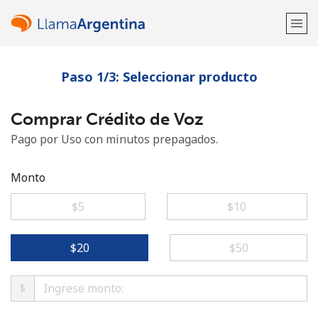
Paso 1/3: Seleccionar producto
¡Bienvenido!
Comprar Crédito de Voz
¿Ya tienes una cuenta?
Inicia sesión →
Pago por Uso con minutos prepagados.
Regístrate con
Monto
⁦$5⁩
⁦$10⁩
o
⁦$20⁩
⁦$50⁩
$