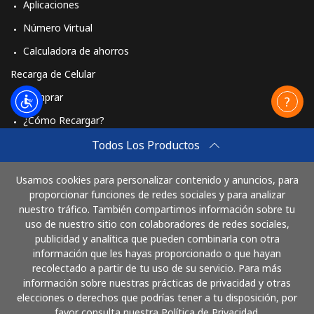
Aplicaciones
Número Virtual
Calculadora de ahorros
Recarga de Celular
Comprar
¿Cómo Recargar?
Travel eSIM
Todos Los Productos
Comprar
Usamos cookies para personalizar contenido y anuncios, para
Cómo funciona
proporcionar funciones de redes sociales y para analizar
nuestro tráfico. También compartimos información sobre tu
uso de nuestro sitio con colaboradores de redes sociales,
publicidad y analítica que pueden combinarla con otra
Paga con
información que les hayas proporcionado o que hayan
recolectado a partir de tu uso de su servicio. Para más
información sobre nuestras prácticas de privacidad y otras
elecciones o derechos que podrías tener a tu disposición, por
favor consulta nuestra Política de Privacidad.