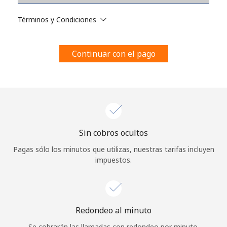
Al abrir una cuenta en este sitio web, estoy de acuerdo con
estos
Términos y condiciones.
Términos y Condiciones
Únete
Continuar con el pago
¡Hola!
Sin cobros ocultos
Inicia sesión o
REGÍSTRATE →
Pagas sólo los minutos que utilizas, nuestras tarifas incluyen
impuestos.
Redondeo al minuto
¿Olvidaste tu contraseña? →
Se cobrarán las llamadas con redondeo por minuto.