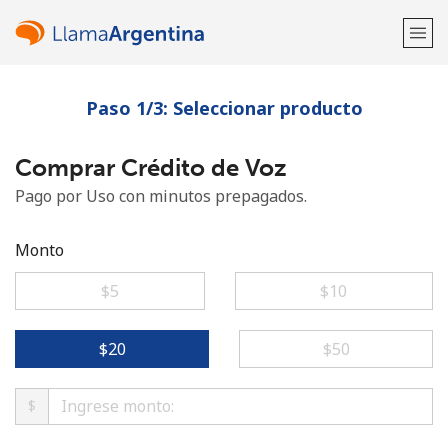
Paso 1/3: Seleccionar producto
¡Bienvenido!
Comprar Crédito de Voz
¿Ya tienes una cuenta?
Inicia sesión →
Pago por Uso con minutos prepagados.
Regístrate con
Monto
⁦$5⁩
⁦$10⁩
o
⁦$20⁩
⁦$50⁩
$