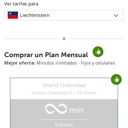
Ver tarifas para
o
No se ha creado una contraseña
Comprar un Plan Mensual
Mínimo 8 caracteres
Una letra mayúscula y una minúscula
Mejor oferta:
Minutos ilimitados - Fijos y celulares
Un número
Un caracter especial
World Unlimited
Incluye Llamadas A + 50 Países
min
Mantente en contacto para recibir nuestras mejores
ofertas.
$10/mes