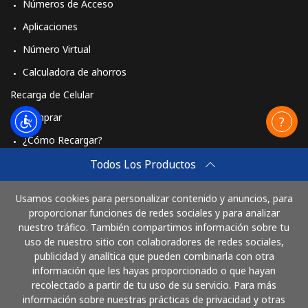
Números de Acceso
Aplicaciones
Número Virtual
Calculadora de ahorros
Recarga de Celular
Comprar
¿Cómo Recargar?
Travel eSIM
Todos Los Productos
Comprar
Usamos cookies para personalizar contenido y anuncios, para
Cómo funciona
proporcionar funciones de redes sociales y para analizar
nuestro tráfico. También compartimos información sobre tu
uso de nuestro sitio con colaboradores de redes sociales,
publicidad y analítica que pueden combinarla con otra
Paga con
información que les hayas proporcionado o que hayan
recolectado a partir de tu uso de su servicio. Para más
información sobre nuestras prácticas de privacidad y otras