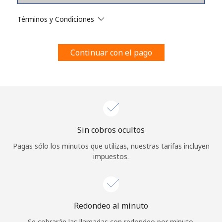
Al abrir una cuenta en este sitio web, estoy de acuerdo con
estos
Términos y condiciones.
Términos y Condiciones
Únete
Continuar con el pago
¡Hola!
Sin cobros ocultos
Inicia sesión o
REGÍSTRATE →
Pagas sólo los minutos que utilizas, nuestras tarifas incluyen
impuestos.
Redondeo al minuto
¿Olvidaste tu contraseña? →
Se cobrarán las llamadas con redondeo por minuto.