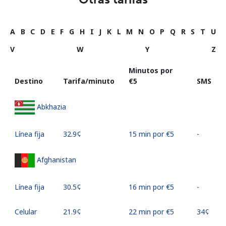
A
B
C
D
E
F
G
H
I
J
K
L
M
N
O
P
Q
R
S
T
U
V
W
Y
Z
Minutos por
Destino
Tarifa/minuto
⁦€5⁩
SMS
Abkhazia
Línea fija
⁦32.9¢⁩
15 min por ⁦€5⁩
-
Afghanistan
Línea fija
⁦30.5¢⁩
16 min por ⁦€5⁩
-
Celular
⁦21.9¢⁩
22 min por ⁦€5⁩
⁦34¢⁩