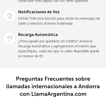
conéctate más rápido con tus seres queridos.
Andorra
Notificaciones de Voz
DESACTIVA esta función para omitir los mensajes de
Línea fija
⁦9.5¢⁩
52 min por ⁦€5⁩
-
saldo y minutos al hacer la llamada.
Celular
⁦26.9¢⁩
18 min por ⁦€5⁩
⁦10¢⁩
Recarga Automática
¿Preocupado por quedarte sin crédito? Activa la
Angola
Recarga Automatica y agregaremos el monto que
especifiques, cada vez que tu saldo disponible quede
en menos de ⁦€5⁩.
Línea fija
⁦35.9¢⁩
13 min por ⁦€5⁩
-
Celular
⁦50.9¢⁩
9 min por ⁦€5⁩
⁦28¢⁩
Preguntas Frecuentes sobre
Anguilla
llamadas internacionales a Andorra
con LlamaArgentina.com
Línea fija
⁦29.9¢⁩
16 min por ⁦€5⁩
-
Celular
⁦33.5¢⁩
14 min por ⁦€5⁩
⁦5¢⁩