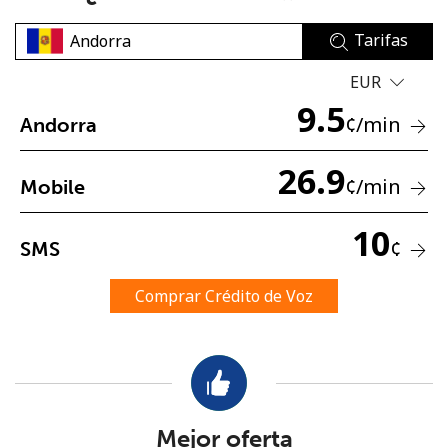
Tarifas
EUR
9.5
¢
/min
Andorra
No se ha creado una contraseña
26.9
¢
/min
Mobile
Mínimo 8 caracteres
Una letra mayúscula y una minúscula
10
Un número
¢
SMS
Un caracter especial
Comprar Crédito de Voz
Mantente en contacto para recibir nuestras mejores
ofertas.
Mejor oferta