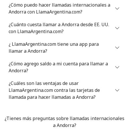
¿Cómo puedo hacer llamadas internacionales a
Andorra con LlamaArgentina.com?
Antigua And Barbuda
¿Cuánto cuesta llamar a Andorra desde EE. UU.
Línea fija
⁦32.5¢⁩
15 min por ⁦€5⁩
-
con LlamaArgentina.com?
¿ LlamaArgentina.com tiene una app para
Celular
⁦32.9¢⁩
15 min por ⁦€5⁩
⁦10¢⁩
llamar a Andorra?
Argentina
¿Cómo agrego saldo a mi cuenta para llamar a
Andorra?
Línea fija
⁦1¢⁩
500 min por ⁦€5⁩
-
¿Cuáles son las ventajas de usar
Celular
⁦12.5¢⁩
40 min por ⁦€5⁩
⁦13¢⁩
LlamaArgentina.com contra las tarjetas de
llamada para hacer llamadas a Andorra?
Armenia
¿Tienes más preguntas sobre llamadas internacionales
Línea fija
⁦25.5¢⁩
19 min por ⁦€5⁩
-
a Andorra?