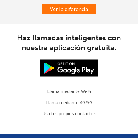
Ver la diferencia
Austria
Línea fija
⁦2¢⁩
250 min por ⁦€5⁩
-
Haz llamadas inteligentes con
nuestra aplicación gratuita.
Celular
⁦3¢⁩
166 min por ⁦€5⁩
⁦7¢⁩
Azerbaijan
Línea fija
⁦30.5¢⁩
16 min por ⁦€5⁩
-
Llama mediante Wi-Fi
Celular
⁦36.9¢⁩
13 min por ⁦€5⁩
⁦31¢⁩
Llama mediante 4G/5G
Usa tus propios contactos