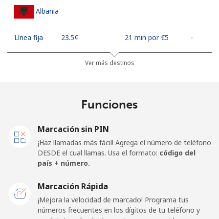
Albania
Línea fija
⁦23.5¢⁩
21 min por ⁦€5⁩
-
Celular
⁦43.5¢⁩
11 min por ⁦€5⁩
⁦10¢⁩
Ver más destinos
Algeria
Funciones
Línea fija
⁦9.5¢⁩
52 min por ⁦€5⁩
-
Marcación sin PIN
Celular
⁦89.5¢⁩
5 min por ⁦€5⁩
-
¡Haz llamadas más fácil! Agrega el número de teléfono
DESDE el cual llamas. Usa el formato:
código del
American Samoa
país + número.
Marcación Rápida
Línea fija
⁦17.5¢⁩
28 min por ⁦€5⁩
-
¡Mejora la velocidad de marcado! Programa tus
números frecuentes en los dígitos de tu teléfono y
Celular
⁦19.5¢⁩
25 min por ⁦€5⁩
-