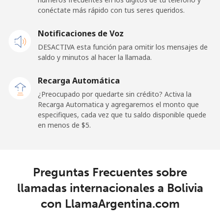
conéctate más rápido con tus seres queridos.
Celular
⁦50.9¢⁩
9 min por ⁦$5⁩
-
Notificaciones de Voz
Belgium
DESACTIVA esta función para omitir los mensajes de
saldo y minutos al hacer la llamada.
Línea fija
⁦2.9¢⁩
172 min por ⁦$5⁩
-
Recarga Automática
Celular
⁦34.5¢⁩
14 min por ⁦$5⁩
⁦11¢⁩
¿Preocupado por quedarte sin crédito? Activa la
Recarga Automatica y agregaremos el monto que
especifiques, cada vez que tu saldo disponible quede
Belize
en menos de ⁦$5⁩.
Línea fija
⁦30.9¢⁩
16 min por ⁦$5⁩
-
Celular
⁦31.5¢⁩
15 min por ⁦$5⁩
⁦14¢⁩
Preguntas Frecuentes sobre
llamadas internacionales a Bolivia
Benin
con LlamaArgentina.com
Línea fija
⁦54.9¢⁩
9 min por ⁦$5⁩
-