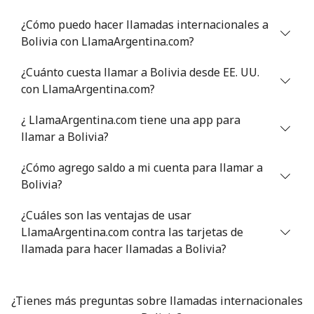
¿Cómo puedo hacer llamadas internacionales a
Celular
⁦55.9¢⁩
8 min por ⁦$5⁩
-
Bolivia con LlamaArgentina.com?
Bermuda
¿Cuánto cuesta llamar a Bolivia desde EE. UU.
con LlamaArgentina.com?
Línea fija
⁦3.5¢⁩
142 min por ⁦$5⁩
-
¿ LlamaArgentina.com tiene una app para
llamar a Bolivia?
Celular
⁦3.5¢⁩
142 min por ⁦$5⁩
⁦16¢⁩
¿Cómo agrego saldo a mi cuenta para llamar a
Bhutan
Bolivia?
Línea fija
⁦9.9¢⁩
50 min por ⁦$5⁩
-
¿Cuáles son las ventajas de usar
LlamaArgentina.com contra las tarjetas de
Celular
llamada para hacer llamadas a Bolivia?
⁦9.5¢⁩
52 min por ⁦$5⁩
-
Bolivia
¿Tienes más preguntas sobre llamadas internacionales