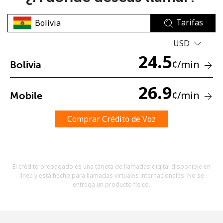
Tarifas
USD
24.5
¢
/min
Bolivia
No se ha creado una contraseña
26.9
¢
/min
Mobile
Mínimo 8 caracteres
Una letra mayúscula y una minúscula
Un número
Comprar Crédito de Voz
Un caracter especial
El crédito prepagado es una tarjeta de llamadas digital disponible en
línea y está hecho para llamadas virtuales internacionales. No se
entrega un producto físico.
Mantente en contacto para recibir nuestras mejores
ofertas.