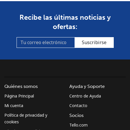
Línea fija
⁦1.5¢⁩
333 min por ⁦$5⁩
-
Recibe las últimas noticias y
ofertas:
Celular
⁦4.5¢⁩
111 min por ⁦$5⁩
⁦35¢⁩
Burkina Faso
Suscribirse
Línea fija
⁦54.5¢⁩
9 min por ⁦$5⁩
-
Celular
⁦47.9¢⁩
10 min por ⁦$5⁩
⁦26¢⁩
Burundi
Quiénes somos
Ayuda y Soporte
Página Principal
Centro de Ayuda
Línea fija
⁦69.5¢⁩
7 min por ⁦$5⁩
-
Mi cuenta
Contacto
Celular
⁦63.5¢⁩
7 min por ⁦$5⁩
-
Política de privacidad y
Socios
cookies
Tello.com