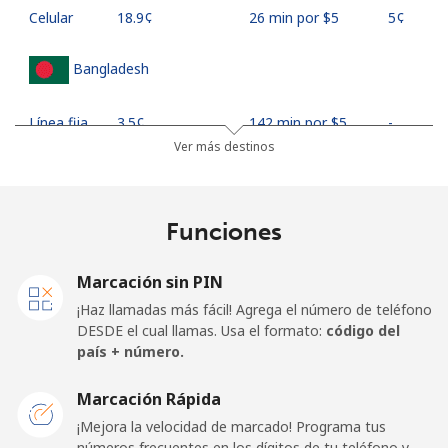
Celular
⁦18.9¢⁩
26 min por ⁦$5⁩
⁦5¢⁩
Bangladesh
Línea fija
⁦3.5¢⁩
142 min por ⁦$5⁩
-
Ver más destinos
Celular
⁦2.8¢⁩
178 min por ⁦$5⁩
-
Barbados
Funciones
Línea fija
⁦28.5¢⁩
17 min por ⁦$5⁩
-
Marcación sin PIN
¡Haz llamadas más fácil! Agrega el número de teléfono
Celular
⁦32.5¢⁩
15 min por ⁦$5⁩
-
DESDE el cual llamas. Usa el formato:
código del
país + número.
Belarus
Marcación Rápida
¡Mejora la velocidad de marcado! Programa tus
Línea fija
⁦55.5¢⁩
9 min por ⁦$5⁩
-
números frecuentes en los dígitos de tu teléfono y