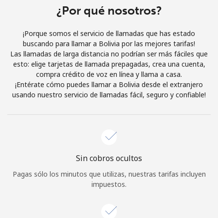
Al abrir una cuenta en este sitio web, estoy de acuerdo con
¿Por qué nosotros?
estos
Términos y condiciones.
¡Porque somos el servicio de llamadas que has estado
buscando para llamar a Bolivia por las mejores tarifas!
Únete
Las llamadas de larga distancia no podrían ser más fáciles que
esto: elige tarjetas de llamada prepagadas, crea una cuenta,
compra crédito de voz en línea y llama a casa.
¡Entérate cómo puedes llamar a Bolivia desde el extranjero
usando nuestro servicio de llamadas fácil, seguro y confiable!
¡Hola!
Inicia sesión o
REGÍSTRATE →
Sin cobros ocultos
Pagas sólo los minutos que utilizas, nuestras tarifas incluyen
impuestos.
¿Olvidaste tu contraseña? →