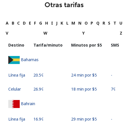
Otras tarifas
A
B
C
D
E
F
G
H
I
J
K
L
M
N
O
P
Q
R
S
T
U
V
W
Y
Z
Destino
Tarifa/minuto
Minutos por ⁦$5⁩
SMS
Bahamas
Línea fija
⁦20.5¢⁩
24 min por ⁦$5⁩
-
Celular
⁦26.9¢⁩
18 min por ⁦$5⁩
⁦7¢⁩
Bahrain
Línea fija
⁦16.9¢⁩
29 min por ⁦$5⁩
-