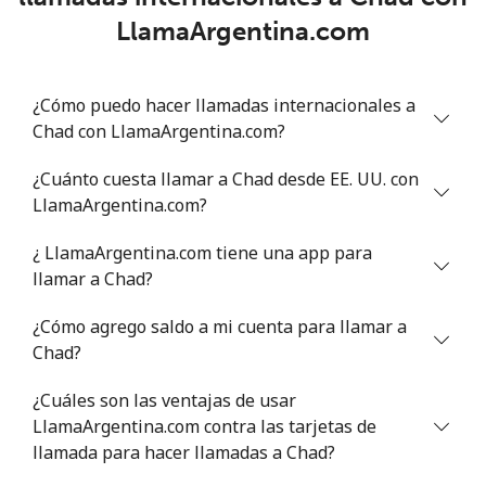
LlamaArgentina.com
Línea fija
⁦78.9¢⁩
6 min por ⁦$5⁩
-
¿Cómo puedo hacer llamadas internacionales a
Celular
⁦71.5¢⁩
6 min por ⁦$5⁩
⁦16¢⁩
Chad con LlamaArgentina.com?
Chile
¿Cuánto cuesta llamar a Chad desde EE. UU. con
LlamaArgentina.com?
Línea fija
⁦4.5¢⁩
111 min por ⁦$5⁩
-
¿ LlamaArgentina.com tiene una app para
Celular
⁦1.6¢⁩
312 min por ⁦$5⁩
⁦8¢⁩
llamar a Chad?
¿Cómo agrego saldo a mi cuenta para llamar a
Santiago
⁦1.7¢⁩
294 min por ⁦$5⁩
-
Chad?
China
¿Cuáles son las ventajas de usar
LlamaArgentina.com contra las tarjetas de
Línea fija
⁦4.9¢⁩
102 min por ⁦$5⁩
-
llamada para hacer llamadas a Chad?