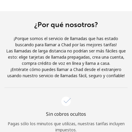
Al abrir una cuenta en este sitio web, estoy de acuerdo con
estos
Términos y condiciones.
¿Por qué nosotros?
Únete
¡Porque somos el servicio de llamadas que has estado
buscando para llamar a Chad por las mejores tarifas!
Las llamadas de larga distancia no podrían ser más fáciles que
esto: elige tarjetas de llamada prepagadas, crea una cuenta,
¡Hola!
compra crédito de voz en línea y llama a casa.
¡Entérate cómo puedes llamar a Chad desde el extranjero
usando nuestro servicio de llamadas fácil, seguro y confiable!
Inicia sesión o
REGÍSTRATE →
Sin cobros ocultos
¿Olvidaste tu contraseña? →
Pagas sólo los minutos que utilizas, nuestras tarifas incluyen
impuestos.