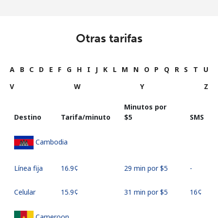
Otras tarifas
A
B
C
D
E
F
G
H
I
J
K
L
M
N
O
P
Q
R
S
T
U
V
W
Y
Z
Minutos por
Destino
Tarifa/minuto
⁦$5⁩
SMS
Cambodia
Línea fija
⁦16.9¢⁩
29 min por ⁦$5⁩
-
Celular
⁦15.9¢⁩
31 min por ⁦$5⁩
⁦16¢⁩
Cameroon