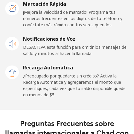
Marcación Rápida
Línea fija
⁦23.5¢⁩
21 min por ⁦$5⁩
-
¡Mejora la velocidad de marcado! Programa tus
números frecuentes en los dígitos de tu teléfono y
conéctate más rápido con tus seres queridos.
Celular
⁦25.5¢⁩
19 min por ⁦$5⁩
⁦15¢⁩
Notificaciones de Voz
Cayman Islands
DESACTIVA esta función para omitir los mensajes de
saldo y minutos al hacer la llamada.
Línea fija
⁦19.9¢⁩
25 min por ⁦$5⁩
-
Recarga Automática
Celular
⁦27.5¢⁩
18 min por ⁦$5⁩
-
¿Preocupado por quedarte sin crédito? Activa la
Recarga Automatica y agregaremos el monto que
Central African Republic
especifiques, cada vez que tu saldo disponible quede
en menos de ⁦$5⁩.
Línea fija
⁦88.5¢⁩
5 min por ⁦$5⁩
-
Celular
⁦73.9¢⁩
6 min por ⁦$5⁩
-
Preguntas Frecuentes sobre
llamadas internacionales a Chad con
Chad