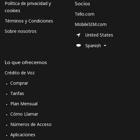
Política de privacidad y
Socios
cookies
Tello.com
Curacao
Términos y Condiciones
MobileSIM.com
Sobre nosotros
Línea fija
⁦21.5¢⁩
23 min por ⁦$5⁩
-
United States
Spanish
Celular
⁦23.5¢⁩
21 min por ⁦$5⁩
-
Lo que ofrecemos
Cyprus
Crédito de Voz
Línea fija
⁦14.5¢⁩
34 min por ⁦$5⁩
-
Comprar
Tarifas
Celular
⁦10.5¢⁩
47 min por ⁦$5⁩
⁦5¢⁩
Plan Mensual
Czechia
Cómo Llamar
Números de Acceso
Línea fija
⁦2¢⁩
250 min por ⁦$5⁩
-
Aplicaciones