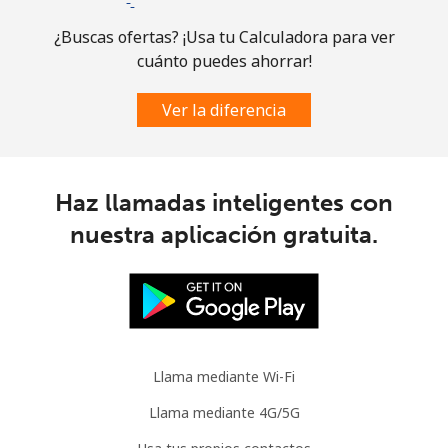
Comoros
¿Buscas ofertas? ¡Usa tu Calculadora para ver
cuánto puedes ahorrar!
Línea fija
⁦76.9¢⁩
6 min por ⁦$5⁩
-
Ver la diferencia
Celular
⁦78.5¢⁩
6 min por ⁦$5⁩
⁦5¢⁩
Congo
Haz llamadas inteligentes con
Línea fija
⁦80.9¢⁩
6 min por ⁦$5⁩
-
nuestra aplicación gratuita.
Celular
⁦74.9¢⁩
6 min por ⁦$5⁩
⁦13¢⁩
Cook Islands
Llama mediante Wi-Fi
Línea fija
⁦137.9¢⁩
3 min por ⁦$5⁩
-
Llama mediante 4G/5G
Celular
⁦137.9¢⁩
3 min por ⁦$5⁩
⁦5¢⁩