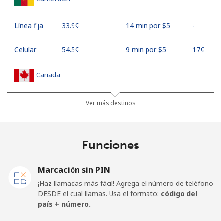
Línea fija
⁦33.9¢⁩
14 min por ⁦$5⁩
-
Celular
⁦54.5¢⁩
9 min por ⁦$5⁩
⁦17¢⁩
Canada
All
⁦1.5¢⁩
333 min por ⁦$5⁩
⁦15¢⁩
Ver más destinos
country
Cape Verde
Funciones
Línea fija
⁦33.9¢⁩
14 min por ⁦$5⁩
-
Marcación sin PIN
¡Haz llamadas más fácil! Agrega el número de teléfono
Celular
⁦39.5¢⁩
12 min por ⁦$5⁩
⁦16¢⁩
DESDE el cual llamas. Usa el formato:
código del
país + número.
Caribbean Netherlands