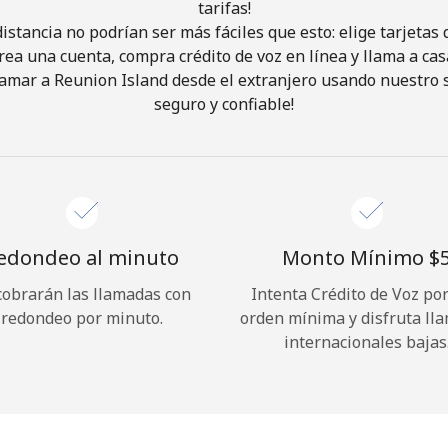
tarifas!
istancia no podrían ser más fáciles que esto: elige tarjeta
¡Hola!
rea una cuenta, compra crédito de voz en línea y llama a cas
amar a Reunion Island desde el extranjero usando nuestro se
seguro y confiable!
Inicia sesión o
REGÍSTRATE →
edondeo al minuto
Monto Mínimo ⁦$5
cobrarán las llamadas con
Intenta Crédito de Voz po
¿Olvidaste tu contraseña? →
redondeo por minuto.
orden mínima y disfruta ll
internacionales bajas
Iniciar Sesión