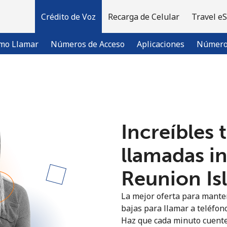
Crédito de Voz
Recarga de Celular
Travel e
mo Llamar
Números de Acceso
Aplicaciones
Número 
¡Bienvenido!
Increíbles 
¿Ya tienes una cuenta?
Inicia sesión →
llamadas i
Regístrate con
Reunion Isl
La mejor oferta para manten
bajas para llamar a teléfono
Haz que cada minuto cuente