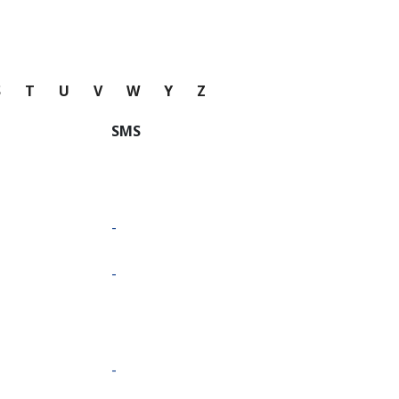
S
T
U
V
W
Y
Z
SMS
-
-
-