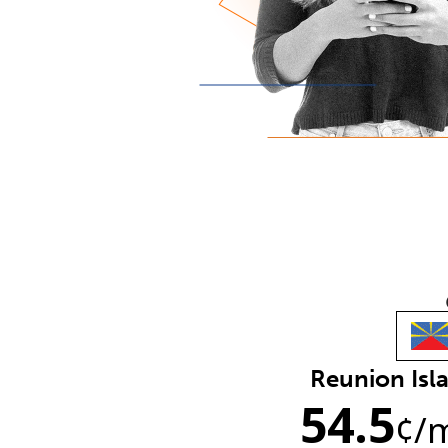
Reunion Isl
54.5
¢
/