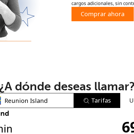
cargos adicionales, sin contr
o
Comprar ahora
¿A dónde deseas llamar
Tarifas
U
No se ha creado una contraseña
and
6
Mínimo 8 caracteres
min
Una letra mayúscula y una minúscula