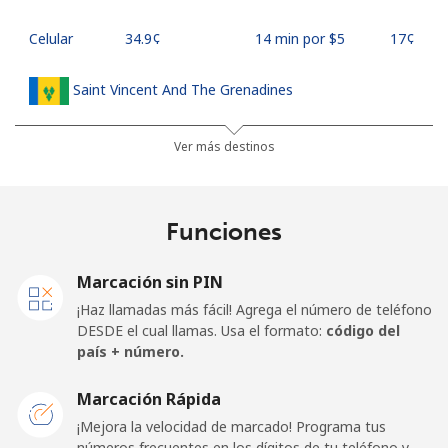
Celular
⁦34.9¢⁩
14 min por ⁦$5⁩
⁦17¢⁩
Saint Vincent And The Grenadines
Línea fija
⁦30.5¢⁩
16 min por ⁦$5⁩
-
Ver más destinos
Celular
⁦33.9¢⁩
14 min por ⁦$5⁩
-
Funciones
Samoa
Marcación sin PIN
Línea fija
⁦127.5¢⁩
3 min por ⁦$5⁩
-
¡Haz llamadas más fácil! Agrega el número de teléfono
DESDE el cual llamas. Usa el formato:
código del
Celular
⁦133.9¢⁩
3 min por ⁦$5⁩
⁦25¢⁩
país + número.
San Marino
Marcación Rápida
¡Mejora la velocidad de marcado! Programa tus
números frecuentes en los dígitos de tu teléfono y