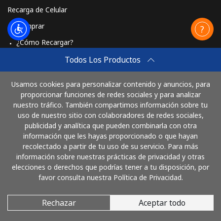
St Pierre And Miquelon
Recarga de Celular
Comprar
Línea fija
⁦53.9¢⁩
9 min por ⁦$5⁩
-
¿Cómo Recargar?
Celular
⁦54.5¢⁩
9 min por ⁦$5⁩
-
Travel eSIM
Todos Los Productos
Comprar
Sudan
Usamos cookies para personalizar contenido y anuncios, para
Cómo funciona
proporcionar funciones de redes sociales y para analizar
nuestro tráfico. También compartimos información sobre tu
Línea fija
⁦47.9¢⁩
10 min por ⁦$5⁩
-
uso de nuestro sitio con colaboradores de redes sociales,
publicidad y analítica que pueden combinarla con otra
Paga con
Celular
⁦44.5¢⁩
11 min por ⁦$5⁩
⁦35¢⁩
información que les hayas proporcionado o que hayan
recolectado a partir de tu uso de su servicio. Para más
Suriname
información sobre nuestras prácticas de privacidad y otras
elecciones o derechos que podrías tener a tu disposición, por
favor consulta nuestra Política de Privacidad.
Línea fija
⁦44.5¢⁩
11 min por ⁦$5⁩
-
Rechazar
Aceptar todo
© 2026 LlamaArgentina
Celular
⁦46.5¢⁩
10 min por ⁦$5⁩
-