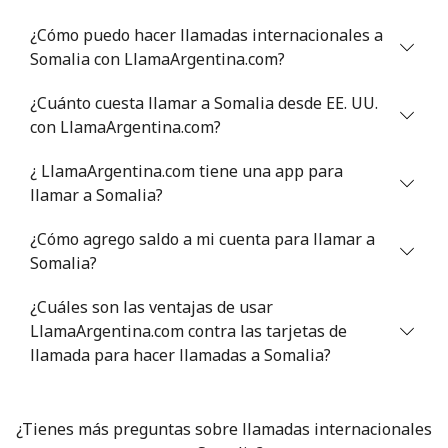
¿Cómo puedo hacer llamadas internacionales a
Celular
⁦40.9¢⁩
12 min por ⁦$5⁩
⁦27¢⁩
Somalia con LlamaArgentina.com?
Serbia
¿Cuánto cuesta llamar a Somalia desde EE. UU.
con LlamaArgentina.com?
Línea fija
⁦24.5¢⁩
20 min por ⁦$5⁩
-
¿ LlamaArgentina.com tiene una app para
Celular
⁦55.5¢⁩
9 min por ⁦$5⁩
-
llamar a Somalia?
¿Cómo agrego saldo a mi cuenta para llamar a
Seychelles
Somalia?
Línea fija
⁦89.5¢⁩
5 min por ⁦$5⁩
-
¿Cuáles son las ventajas de usar
LlamaArgentina.com contra las tarjetas de
Celular
⁦87.5¢⁩
5 min por ⁦$5⁩
-
llamada para hacer llamadas a Somalia?
Sierra Leone
¿Tienes más preguntas sobre llamadas internacionales