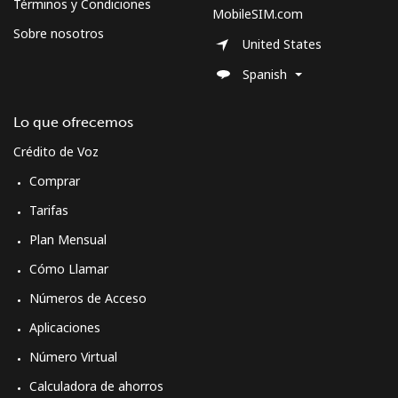
Términos y Condiciones
MobileSIM.com
Spain
Sobre nosotros
United States
Línea fija
⁦1.5¢⁩
333 min por ⁦$5⁩
-
Spanish
Celular
⁦1.5¢⁩
333 min por ⁦$5⁩
⁦7¢⁩
Lo que ofrecemos
Crédito de Voz
Sri Lanka
Comprar
Línea fija
⁦28.5¢⁩
17 min por ⁦$5⁩
-
Tarifas
Plan Mensual
Celular
⁦24.5¢⁩
20 min por ⁦$5⁩
-
Cómo Llamar
St Helena
Números de Acceso
Aplicaciones
All
⁦283.5¢⁩
1 min por ⁦$5⁩
-
Número Virtual
country
Calculadora de ahorros