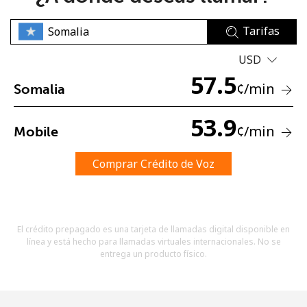
Tarifas
USD
57.5
¢
/min
Somalia
No se ha creado una contraseña
53.9
¢
/min
Mobile
Mínimo 8 caracteres
Una letra mayúscula y una minúscula
Un número
Comprar Crédito de Voz
Un caracter especial
El crédito prepagado es una tarjeta de llamadas digital disponible en
línea y está hecho para llamadas virtuales internacionales. No se
entrega un producto físico.
Mantente en contacto para recibir nuestras mejores
ofertas.