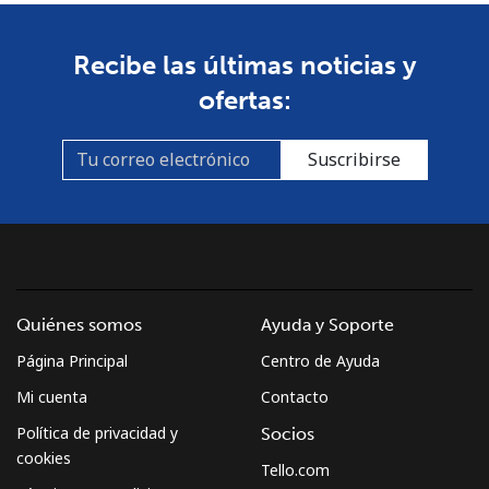
Celular
⁦53.9¢⁩
9 min por ⁦$5⁩
-
South Africa
Recibe las últimas noticias y
ofertas:
Línea fija
⁦12.5¢⁩
40 min por ⁦$5⁩
-
Suscribirse
Celular
⁦10.5¢⁩
47 min por ⁦$5⁩
⁦7¢⁩
South Korea
Línea fija
⁦4.9¢⁩
102 min por ⁦$5⁩
-
Quiénes somos
Ayuda y Soporte
Celular
⁦3.5¢⁩
142 min por ⁦$5⁩
⁦7¢⁩
Página Principal
Centro de Ayuda
South Sudan
Mi cuenta
Contacto
Política de privacidad y
Socios
Celular
⁦70.5¢⁩
7 min por ⁦$5⁩
-
cookies
Tello.com