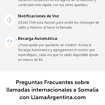
Línea fija
⁦24.5¢⁩
20 min por ⁦$5⁩
-
conéctate más rápido con tus seres queridos.
Celular
⁦23.5¢⁩
21 min por ⁦$5⁩
-
Notificaciones de Voz
DESACTIVA esta función para omitir los mensajes de
Sao Tome And Principe
saldo y minutos al hacer la llamada.
All
⁦214.9¢⁩
2 min por ⁦$5⁩
-
Recarga Automática
country
¿Preocupado por quedarte sin crédito? Activa la
Recarga Automatica y agregaremos el monto que
Saudi Arabia
especifiques, cada vez que tu saldo disponible quede
en menos de ⁦$5⁩.
Línea fija
⁦14.9¢⁩
33 min por ⁦$5⁩
-
Celular
⁦22.9¢⁩
21 min por ⁦$5⁩
-
Preguntas Frecuentes sobre
llamadas internacionales a Somalia
Senegal
con LlamaArgentina.com
Línea fija
⁦46.9¢⁩
10 min por ⁦$5⁩
-