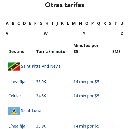
Otras tarifas
A
B
C
D
E
F
G
H
I
J
K
L
M
N
O
P
Q
R
S
T
U
V
W
Y
Z
Minutos por
Destino
Tarifa/minuto
⁦$5⁩
SMS
Saint Kitts And Nevis
Línea fija
⁦33.9¢⁩
14 min por ⁦$5⁩
-
Celular
⁦34.5¢⁩
14 min por ⁦$5⁩
-
Saint Lucia
Línea fija
⁦33.9¢⁩
14 min por ⁦$5⁩
-