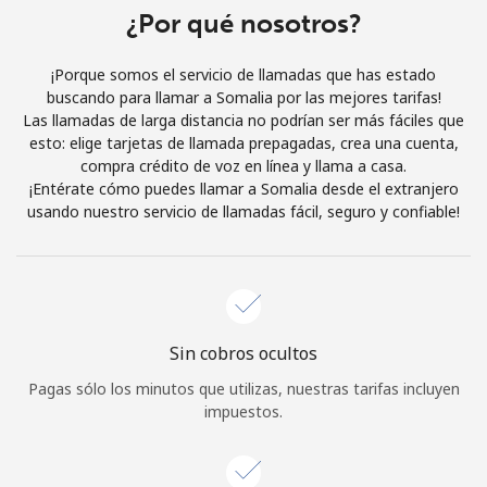
Al abrir una cuenta en este sitio web, estoy de acuerdo con
¿Por qué nosotros?
estos
Términos y condiciones.
¡Porque somos el servicio de llamadas que has estado
buscando para llamar a Somalia por las mejores tarifas!
Únete
Las llamadas de larga distancia no podrían ser más fáciles que
esto: elige tarjetas de llamada prepagadas, crea una cuenta,
compra crédito de voz en línea y llama a casa.
¡Entérate cómo puedes llamar a Somalia desde el extranjero
usando nuestro servicio de llamadas fácil, seguro y confiable!
¡Hola!
Inicia sesión o
REGÍSTRATE →
Sin cobros ocultos
Pagas sólo los minutos que utilizas, nuestras tarifas incluyen
impuestos.
¿Olvidaste tu contraseña? →