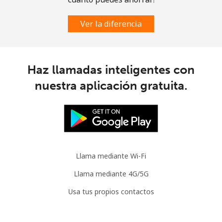
Celular
⁦3.5¢⁩
142 min por ⁦$5⁩
⁦9¢⁩
Ver la diferencia
Slovenia
Línea fija
⁦34.5¢⁩
14 min por ⁦$5⁩
-
Haz llamadas inteligentes con
nuestra aplicación gratuita.
Celular
⁦55.5¢⁩
9 min por ⁦$5⁩
-
Solomon Islands
All
⁦163.9¢⁩
3 min por ⁦$5⁩
-
country
Llama mediante Wi-Fi
Somalia
Llama mediante 4G/5G
Usa tus propios contactos
Línea fija
⁦57.5¢⁩
8 min por ⁦$5⁩
-