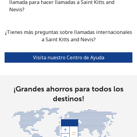
llamada para hacer llamadas a Saint Kitts and
Nevis?
Sierra Leone
¿Tienes más preguntas sobre llamadas internacionales
Celular
⁦61.9¢⁩
8 min por ⁦$5⁩
-
a Saint Kitts and Nevis?
Singapore
Visita nuestro Centro de Ayuda
Línea fija
⁦1.9¢⁩
263 min por ⁦$5⁩
-
Celular
⁦1.9¢⁩
263 min por ⁦$5⁩
-
¡Grandes ahorros para todos los
Sint Maarten
destinos!
Línea fija
⁦24.9¢⁩
20 min por ⁦$5⁩
-
Celular
⁦24.9¢⁩
20 min por ⁦$5⁩
-