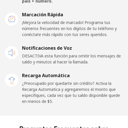
país + número.
San Marino
Marcación Rápida
¡Mejora la velocidad de marcado! Programa tus
números frecuentes en los dígitos de tu teléfono y
Línea fija
⁦24.5¢⁩
20 min por ⁦$5⁩
-
conéctate más rápido con tus seres queridos.
Celular
⁦23.5¢⁩
21 min por ⁦$5⁩
-
Notificaciones de Voz
DESACTIVA esta función para omitir los mensajes de
Sao Tome And Principe
saldo y minutos al hacer la llamada.
All
⁦214.9¢⁩
2 min por ⁦$5⁩
-
Recarga Automática
country
¿Preocupado por quedarte sin crédito? Activa la
Recarga Automatica y agregaremos el monto que
Saudi Arabia
especifiques, cada vez que tu saldo disponible quede
en menos de ⁦$5⁩.
Línea fija
⁦14.9¢⁩
33 min por ⁦$5⁩
-
Celular
⁦22.9¢⁩
21 min por ⁦$5⁩
-