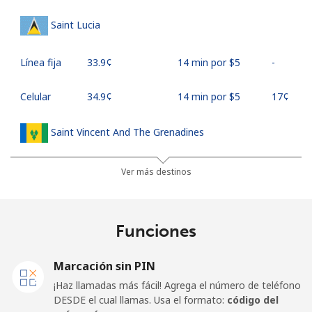
Saint Lucia
Línea fija
⁦33.9¢⁩
14 min por ⁦$5⁩
-
Celular
⁦34.9¢⁩
14 min por ⁦$5⁩
⁦17¢⁩
Saint Vincent And The Grenadines
Línea fija
⁦30.5¢⁩
16 min por ⁦$5⁩
-
Ver más destinos
Celular
⁦33.9¢⁩
14 min por ⁦$5⁩
-
Funciones
Samoa
Marcación sin PIN
Línea fija
⁦127.5¢⁩
3 min por ⁦$5⁩
-
¡Haz llamadas más fácil! Agrega el número de teléfono
DESDE el cual llamas. Usa el formato:
código del
Celular
⁦133.9¢⁩
3 min por ⁦$5⁩
⁦25¢⁩