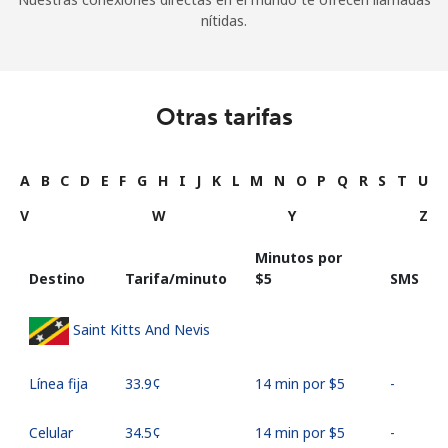
nítidas.
Otras tarifas
A
B
C
D
E
F
G
H
I
J
K
L
M
N
O
P
Q
R
S
T
U
V
W
Y
Z
Minutos por
Destino
Tarifa/minuto
⁦$5⁩
SMS
Saint Kitts And Nevis
Línea fija
⁦33.9¢⁩
14 min por ⁦$5⁩
-
Celular
⁦34.5¢⁩
14 min por ⁦$5⁩
-