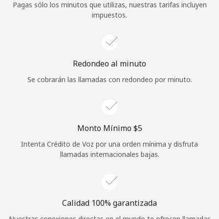
Pagas sólo los minutos que utilizas, nuestras tarifas incluyen
Iniciar Sesión
impuestos.
o
Redondeo al minuto
Continuar con
Se cobrarán las llamadas con redondeo por minuto.
Monto Mínimo ⁦$5⁩
Intenta Crédito de Voz por una orden mínima y disfruta
llamadas internacionales bajas.
Calidad 100% garantizada
Nuestras conexiones directas en el mundo te ofrecen llamadas