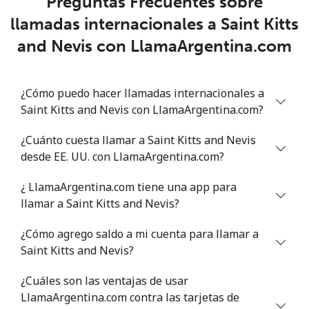
Preguntas Frecuentes sobre
llamadas internacionales a Saint Kitts
Senegal
and Nevis con LlamaArgentina.com
Línea fija
⁦46.9¢⁩
10 min por ⁦$5⁩
-
¿Cómo puedo hacer llamadas internacionales a
Celular
⁦40.9¢⁩
12 min por ⁦$5⁩
⁦27¢⁩
Saint Kitts and Nevis con LlamaArgentina.com?
Serbia
¿Cuánto cuesta llamar a Saint Kitts and Nevis
desde EE. UU. con LlamaArgentina.com?
Línea fija
⁦24.5¢⁩
20 min por ⁦$5⁩
-
¿ LlamaArgentina.com tiene una app para
Celular
⁦55.5¢⁩
9 min por ⁦$5⁩
-
llamar a Saint Kitts and Nevis?
¿Cómo agrego saldo a mi cuenta para llamar a
Seychelles
Saint Kitts and Nevis?
Línea fija
⁦89.5¢⁩
5 min por ⁦$5⁩
-
¿Cuáles son las ventajas de usar
LlamaArgentina.com contra las tarjetas de
Celular
⁦87.5¢⁩
5 min por ⁦$5⁩
-