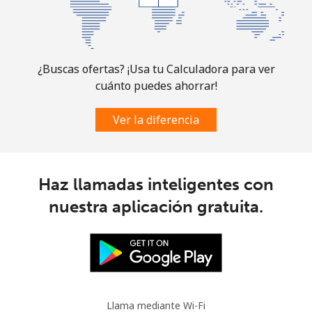
Slovakia
Línea fija
⁦1.5¢⁩
333 min por ⁦$5⁩
-
¿Buscas ofertas? ¡Usa tu Calculadora para ver
Celular
⁦3.5¢⁩
142 min por ⁦$5⁩
⁦9¢⁩
cuánto puedes ahorrar!
Slovenia
Ver la diferencia
Línea fija
⁦34.5¢⁩
14 min por ⁦$5⁩
-
Haz llamadas inteligentes con
Celular
⁦55.5¢⁩
9 min por ⁦$5⁩
-
nuestra aplicación gratuita.
Solomon Islands
All
⁦163.9¢⁩
3 min por ⁦$5⁩
-
country
Llama mediante Wi-Fi