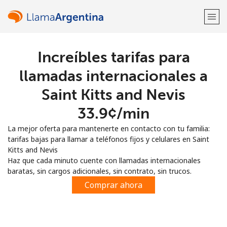
Increíbles tarifas para
¡Bienvenido!
llamadas internacionales a
¿Ya tienes una cuenta?
Inicia sesión →
Saint Kitts and Nevis
⁦33.9¢⁩/min
Regístrate con
La mejor oferta para mantenerte en contacto con tu familia:
tarifas bajas para llamar a teléfonos fijos y celulares en Saint
Kitts and Nevis
Haz que cada minuto cuente con llamadas internacionales
baratas, sin cargos adicionales, sin contrato, sin trucos.
o
Comprar ahora