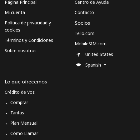
Página Principal
Centro de Ayuda
South Sudan
Mi cuenta
Contacto
Celular
⁦70.5¢⁩
7 min por ⁦$5⁩
-
Política de privacidad y
Socios
cookies
Tello.com
Spain
Términos y Condiciones
MobileSIM.com
Sobre nosotros
Línea fija
⁦1.5¢⁩
333 min por ⁦$5⁩
-
United States
Spanish
Celular
⁦1.5¢⁩
333 min por ⁦$5⁩
⁦7¢⁩
Lo que ofrecemos
Sri Lanka
Crédito de Voz
Comprar
Línea fija
⁦28.5¢⁩
17 min por ⁦$5⁩
-
Tarifas
Celular
⁦24.5¢⁩
20 min por ⁦$5⁩
-
Plan Mensual
Cómo Llamar
St Helena