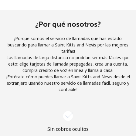
Al abrir una cuenta en este sitio web, estoy de acuerdo con
estos
Términos y condiciones.
¿Por qué nosotros?
Únete
¡Porque somos el servicio de llamadas que has estado
buscando para llamar a Saint Kitts and Nevis por las mejores
tarifas!
Las llamadas de larga distancia no podrían ser más fáciles que
¡Hola!
esto: elige tarjetas de llamada prepagadas, crea una cuenta,
compra crédito de voz en línea y llama a casa.
¡Entérate cómo puedes llamar a Saint Kitts and Nevis desde el
Inicia sesión o
REGÍSTRATE →
extranjero usando nuestro servicio de llamadas fácil, seguro y
confiable!
¿Olvidaste tu contraseña? →
Sin cobros ocultos