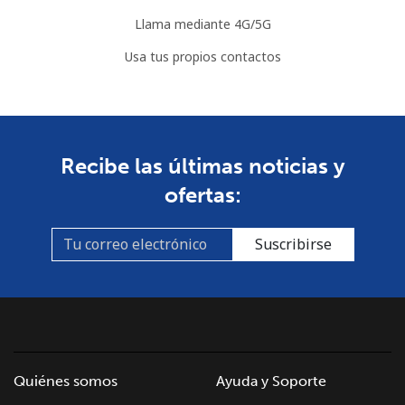
Somalia
Llama mediante 4G/5G
Línea fija
⁦57.5¢⁩
8 min por ⁦$5⁩
-
Usa tus propios contactos
Celular
⁦53.9¢⁩
9 min por ⁦$5⁩
-
South Africa
Recibe las últimas noticias y
Línea fija
⁦12.5¢⁩
40 min por ⁦$5⁩
-
ofertas:
Celular
⁦10.5¢⁩
47 min por ⁦$5⁩
⁦7¢⁩
Suscribirse
South Korea
Línea fija
⁦4.9¢⁩
102 min por ⁦$5⁩
-
Celular
⁦3.5¢⁩
142 min por ⁦$5⁩
⁦7¢⁩
Quiénes somos
Ayuda y Soporte