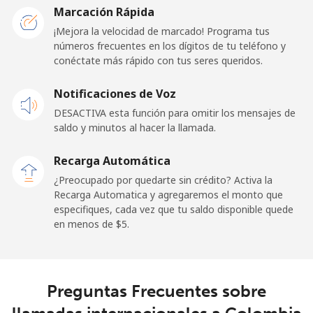
Marcación Rápida
Línea fija
⁦23.5¢⁩
21 min por ⁦$5⁩
-
¡Mejora la velocidad de marcado! Programa tus
números frecuentes en los dígitos de tu teléfono y
conéctate más rápido con tus seres queridos.
Celular
⁦25.5¢⁩
19 min por ⁦$5⁩
⁦15¢⁩
Notificaciones de Voz
Cayman Islands
DESACTIVA esta función para omitir los mensajes de
saldo y minutos al hacer la llamada.
Línea fija
⁦19.9¢⁩
25 min por ⁦$5⁩
-
Recarga Automática
Celular
⁦27.5¢⁩
18 min por ⁦$5⁩
-
¿Preocupado por quedarte sin crédito? Activa la
Recarga Automatica y agregaremos el monto que
Central African Republic
especifiques, cada vez que tu saldo disponible quede
en menos de ⁦$5⁩.
Línea fija
⁦88.5¢⁩
5 min por ⁦$5⁩
-
Celular
⁦73.9¢⁩
6 min por ⁦$5⁩
-
Preguntas Frecuentes sobre