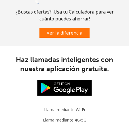
Comoros
¿Buscas ofertas? ¡Usa tu Calculadora para ver
cuánto puedes ahorrar!
Línea fija
⁦76.9¢⁩
6 min por ⁦$5⁩
-
Ver la diferencia
Celular
⁦78.5¢⁩
6 min por ⁦$5⁩
⁦5¢⁩
Congo
Haz llamadas inteligentes con
Línea fija
⁦80.9¢⁩
6 min por ⁦$5⁩
-
nuestra aplicación gratuita.
Celular
⁦74.9¢⁩
6 min por ⁦$5⁩
⁦13¢⁩
Cook Islands
Llama mediante Wi-Fi
Línea fija
⁦137.9¢⁩
3 min por ⁦$5⁩
-
Llama mediante 4G/5G
Celular
⁦137.9¢⁩
3 min por ⁦$5⁩
⁦5¢⁩