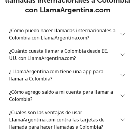
llamadas internacionales a Colombia
Chad
con LlamaArgentina.com
Línea fija
⁦78.9¢⁩
6 min por ⁦$5⁩
-
¿Cómo puedo hacer llamadas internacionales a
Celular
⁦71.5¢⁩
6 min por ⁦$5⁩
⁦16¢⁩
Colombia con LlamaArgentina.com?
Chile
¿Cuánto cuesta llamar a Colombia desde EE.
UU. con LlamaArgentina.com?
Línea fija
⁦4.5¢⁩
111 min por ⁦$5⁩
-
¿ LlamaArgentina.com tiene una app para
Celular
⁦1.6¢⁩
312 min por ⁦$5⁩
⁦8¢⁩
llamar a Colombia?
¿Cómo agrego saldo a mi cuenta para llamar a
Santiago
⁦1.7¢⁩
294 min por ⁦$5⁩
-
Colombia?
China
¿Cuáles son las ventajas de usar
LlamaArgentina.com contra las tarjetas de
Línea fija
⁦4.9¢⁩
102 min por ⁦$5⁩
-
llamada para hacer llamadas a Colombia?