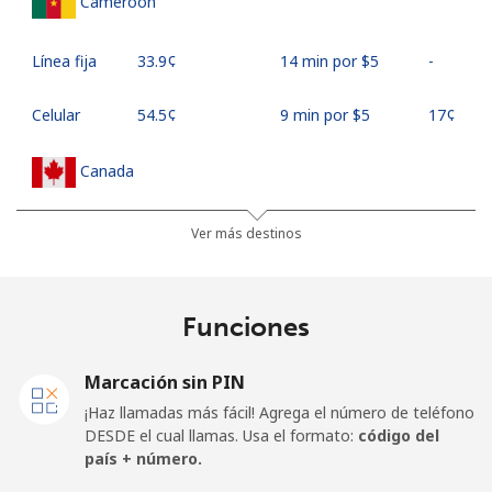
Cameroon
Línea fija
⁦33.9¢⁩
14 min por ⁦$5⁩
-
Celular
⁦54.5¢⁩
9 min por ⁦$5⁩
⁦17¢⁩
Canada
All
⁦1.5¢⁩
333 min por ⁦$5⁩
⁦15¢⁩
Ver más destinos
country
Cape Verde
Funciones
Línea fija
⁦33.9¢⁩
14 min por ⁦$5⁩
-
Marcación sin PIN
¡Haz llamadas más fácil! Agrega el número de teléfono
Celular
⁦39.5¢⁩
12 min por ⁦$5⁩
⁦16¢⁩
DESDE el cual llamas. Usa el formato:
código del
país + número.
Caribbean Netherlands