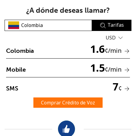
¿A dónde deseas llamar?
Tarifas
USD
1.6
No se ha creado una contraseña
¢
/min
Colombia
Mínimo 8 caracteres
1.5
Una letra mayúscula y una minúscula
¢
/min
Mobile
Un número
Un caracter especial
7
¢
SMS
Comprar Crédito de Voz
Mantente en contacto para recibir nuestras mejores
ofertas.