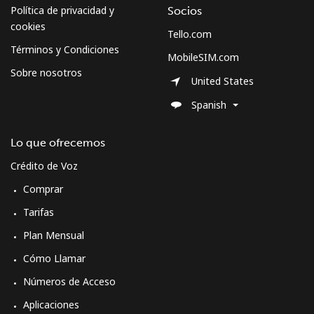
Política de privacidad y
Socios
cookies
Tello.com
Curacao
Términos y Condiciones
MobileSIM.com
Sobre nosotros
Línea fija
⁦21.5¢⁩
23 min por ⁦$5⁩
-
United States
Spanish
Celular
⁦23.5¢⁩
21 min por ⁦$5⁩
-
Lo que ofrecemos
Cyprus
Crédito de Voz
Línea fija
⁦14.5¢⁩
34 min por ⁦$5⁩
-
Comprar
Tarifas
Celular
⁦10.5¢⁩
47 min por ⁦$5⁩
⁦5¢⁩
Plan Mensual
Czechia
Cómo Llamar
Números de Acceso
Línea fija
⁦2¢⁩
250 min por ⁦$5⁩
-
Aplicaciones