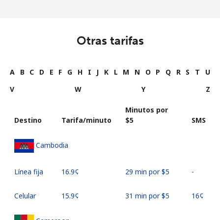
Otras tarifas
A
B
C
D
E
F
G
H
I
J
K
L
M
N
O
P
Q
R
S
T
U
V
W
Y
Z
Minutos por
Destino
Tarifa/minuto
⁦$5⁩
SMS
Cambodia
Línea fija
⁦16.9¢⁩
29 min por ⁦$5⁩
-
Celular
⁦15.9¢⁩
31 min por ⁦$5⁩
⁦16¢⁩