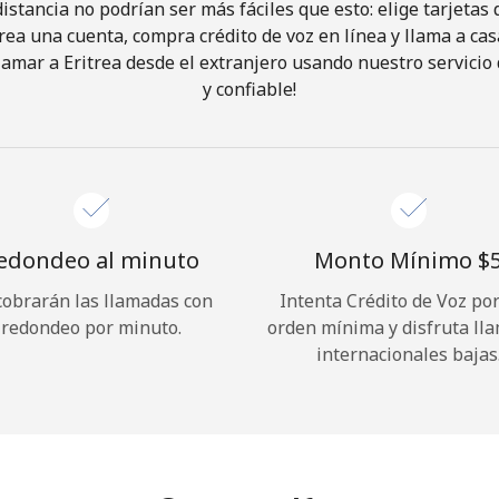
istancia no podrían ser más fáciles que esto: elige tarjeta
rea una cuenta, compra crédito de voz en línea y llama a cas
¡Hola!
amar a Eritrea desde el extranjero usando nuestro servicio 
y confiable!
Inicia sesión o
REGÍSTRATE →
edondeo al minuto
Monto Mínimo ⁦$5
cobrarán las llamadas con
Intenta Crédito de Voz po
redondeo por minuto.
orden mínima y disfruta ll
¿Olvidaste tu contraseña? →
internacionales bajas
Iniciar Sesión