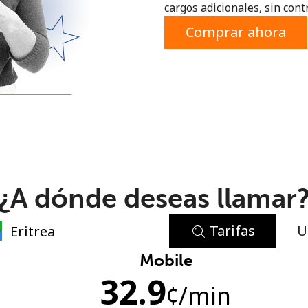
cargos adicionales, sin contr
o
Comprar ahora
¿A dónde deseas llamar
Tarifas
U
No se ha creado una contraseña
Mobile
32.9
Mínimo 8 caracteres
¢
/min
Una letra mayúscula y una minúscula