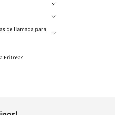
-
tas de llamada para
⁦38¢⁩
-
 Eritrea?
-
inos!