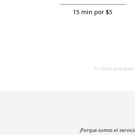
15 min por ⁦$5⁩
El crédito prepagado 
¡Porque somos el servici