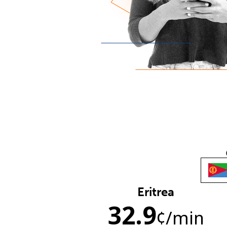
Eritrea
32.9
¢
/min