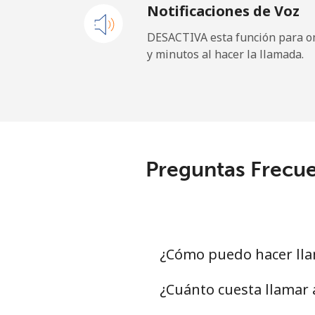
Notificaciones de Voz
Equatorial Guinea
DESACTIVA esta función para om
y minutos al hacer la llamada.
All country
Eritrea
Línea fija
Preguntas Frecue
Celular
Estonia
Línea fija
¿Cómo puedo hacer lla
Celular
¿Cuánto cuesta llamar 