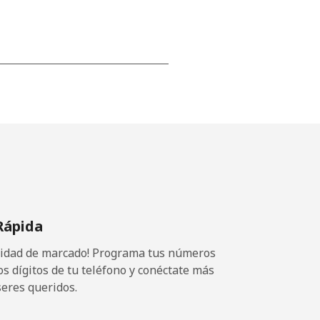
-
-
-
Rápida
-
ocidad de marcado! Programa tus números
-
os dígitos de tu teléfono y conéctate más
seres queridos.
⁦11¢⁩