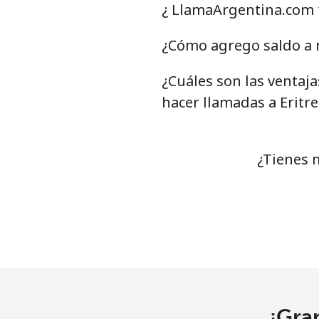
Eswatini
¿ LlamaArgentina.com t
Línea fija
¿Cómo agrego saldo a m
Celular
¿Cuáles son las ventaj
hacer llamadas a Eritre
Ethiopia
Línea fija
¿Tienes 
Celular
¡Gra