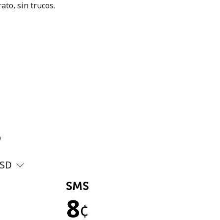
ato, sin trucos.
?
SD
SMS
8
¢