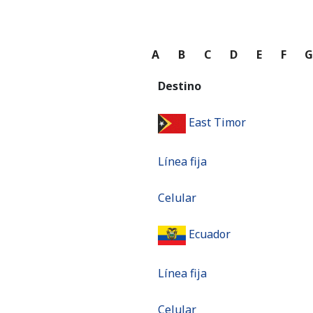
A
B
C
D
E
F
Destino
East Timor
Línea fija
Celular
Ecuador
Línea fija
Celular