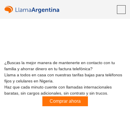
Increíbles tarifas para
¡Bienvenido!
llamadas internacionales a
¿Ya tienes una cuenta?
Inicia sesión →
Nigeria ⁦21.5¢⁩/min
¿Buscas la mejor manera de mantenerte en contacto con tu
Regístrate con
familia y ahorrar dinero en tu factura telefónica?
Llama a todos en casa con nuestras tarifas bajas para
teléfonos fijos y celulares en Nigeria.
Haz que cada minuto cuente con llamadas internacionales
baratas, sin cargos adicionales, sin contrato y sin trucos.
o
Comprar ahora