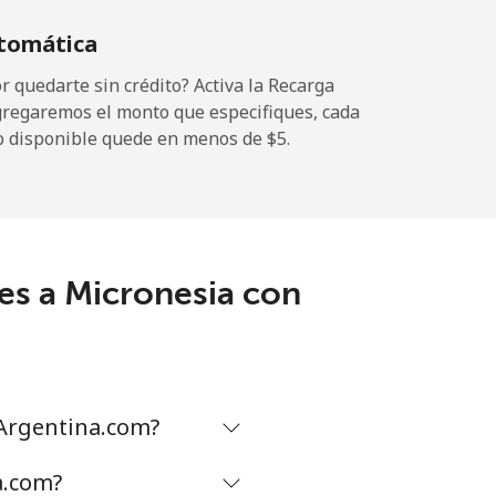
tomática
-
 quedarte sin crédito? Activa la Recarga
gregaremos el monto que especifiques, cada
o disponible quede en menos de ⁦$5⁩.
-
-
es a Micronesia con
-
⁦17¢⁩
Argentina.com?
a.com?