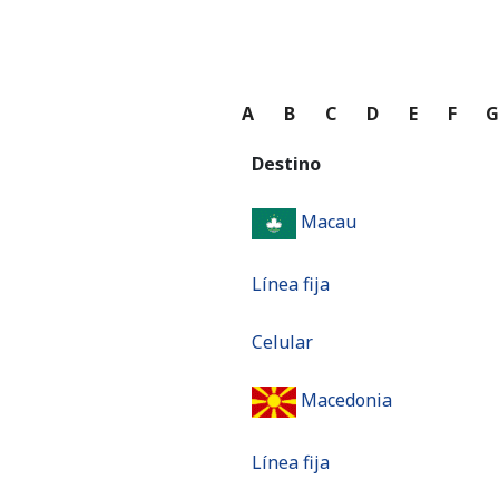
A
B
C
D
E
F
Destino
Macau
Línea fija
Celular
Macedonia
Línea fija