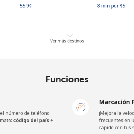
⁦55.9¢⁩
8 min por ⁦$5⁩
⁦81.9¢⁩
6 min por ⁦$5⁩
Ver más destinos
⁦88.5¢⁩
5 min por ⁦$5⁩
Funciones
⁦57.9¢⁩
8 min por ⁦$5⁩
Marcación 
⁦57.9¢⁩
8 min por ⁦$5⁩
 el número de teléfono
¡Mejora la vel
rmato:
código del país +
frecuentes en l
rápido con tus 
⁦1.5¢⁩
333 min por ⁦$5⁩