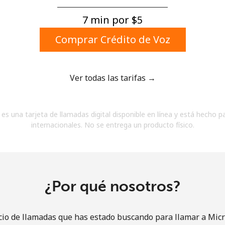
Un número
Un caracter especial
7 min por ⁦$5⁩
Comprar Crédito de Voz
Ver todas las tarifas →
Mantente en contacto para recibir nuestras mejores
es una tarjeta de llamadas digital disponible en línea y está hecho p
ofertas.
internacionales. No se entrega un producto físico.
Al abrir una cuenta en este sitio web, estoy de
acuerdo con estos
Términos y condiciones.
Únete
¿Por qué nosotros?
cio de llamadas que has estado buscando para llamar a Mic