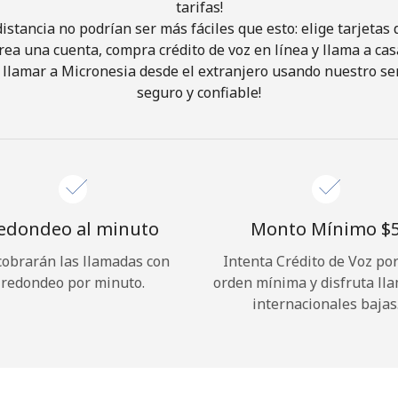
tarifas!
istancia no podrían ser más fáciles que esto: elige tarjeta
¡Hola!
rea una cuenta, compra crédito de voz en línea y llama a cas
llamar a Micronesia desde el extranjero usando nuestro serv
seguro y confiable!
Inicia sesión o
REGÍSTRATE →
edondeo al minuto
Monto Mínimo ⁦$5
cobrarán las llamadas con
Intenta Crédito de Voz po
¿Olvidaste tu contraseña? →
redondeo por minuto.
orden mínima y disfruta ll
internacionales bajas
Iniciar Sesión