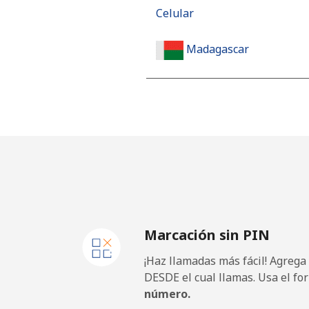
Celular
Madagascar
Línea fija
Celular
Malawi
Línea fija
Marcación sin PIN
Celular
¡Haz llamadas más fácil! Agrega
Malaysia
DESDE el cual llamas. Usa el fo
número.
Línea fija