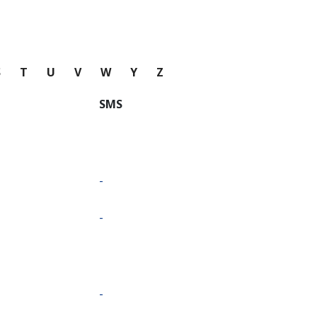
S
T
U
V
W
Y
Z
SMS
-
-
-