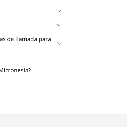
-
⁦8¢⁩
tas de llamada para
-
Micronesia?
-
-