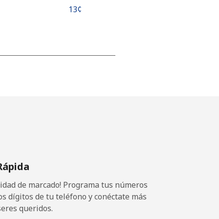
⁦13¢⁩
-
-
-
Rápida
-
ocidad de marcado! Programa tus números
os dígitos de tu teléfono y conéctate más
seres queridos.
-