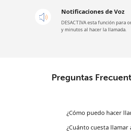
Notificaciones de Voz
Celular
DESACTIVA esta función para om
y minutos al hacer la llamada.
Maldives
Línea fija
Celular
Preguntas Frecuent
Mali
Línea fija
Celular
¿Cómo puedo hacer lla
Malta
¿Cuánto cuesta llamar