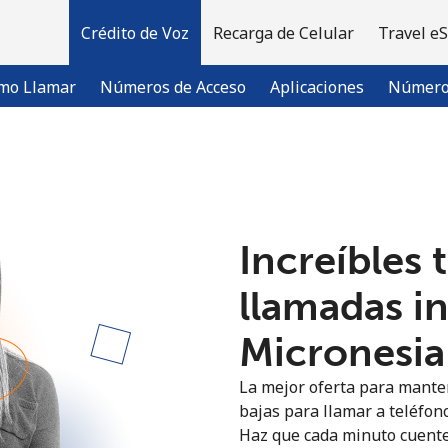
Crédito de Voz
Recarga de Celular
Travel e
mo Llamar
Números de Acceso
Aplicaciones
Número 
¡Bienvenido!
Increíbles 
¿Ya tienes una cuenta?
Inicia sesión →
llamadas i
Regístrate con
Micronesia 
La mejor oferta para manten
bajas para llamar a teléfono
Haz que cada minuto cuente