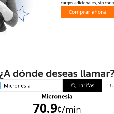
cargos adicionales, sin contr
o
Comprar ahora
¿A dónde deseas llamar
Tarifas
U
No se ha creado una contraseña
Micronesia
70.9
Mínimo 8 caracteres
¢
/min
Una letra mayúscula y una minúscula