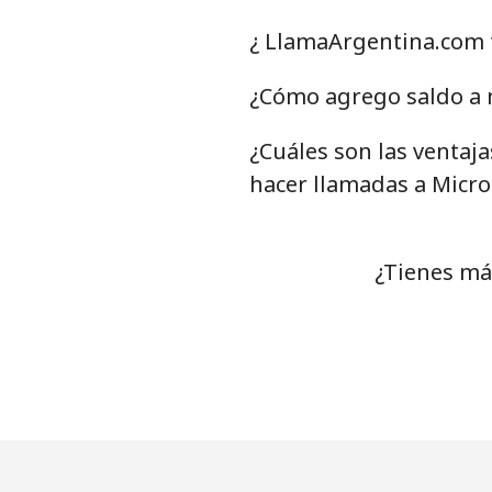
Línea fija
¿ LlamaArgentina.com t
Celular
¿Cómo agrego saldo a m
¿Cuáles son las ventaj
Mariana Islands
hacer llamadas a Micro
All country
Marshall Islands
¿Tienes má
Línea fija
Celular
Martinique