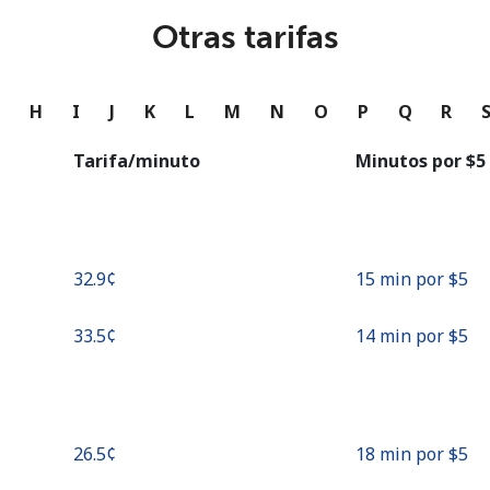
o
Otras tarifas
Continuar con
G
H
I
J
K
L
M
N
O
P
Q
R
Tarifa/minuto
Minutos por ⁦$5⁩
⁦32.9¢⁩
15 min por ⁦$5⁩
⁦33.5¢⁩
14 min por ⁦$5⁩
⁦26.5¢⁩
18 min por ⁦$5⁩