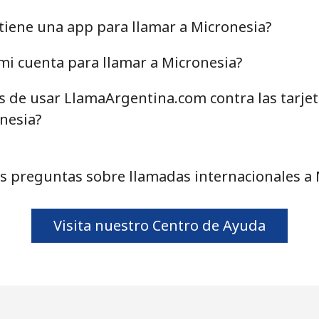
⁦39.5¢⁩
12 min por ⁦$5⁩
iene una app para llamar a Micronesia?
⁦58.5¢⁩
8 min por ⁦$5⁩
i cuenta para llamar a Micronesia?
as de usar LlamaArgentina.com contra las tarje
nesia?
⁦10.5¢⁩
47 min por ⁦$5⁩
s preguntas sobre llamadas internacionales a 
⁦32.9¢⁩
15 min por ⁦$5⁩
Visita nuestro Centro de Ayuda
⁦32.9¢⁩
15 min por ⁦$5⁩