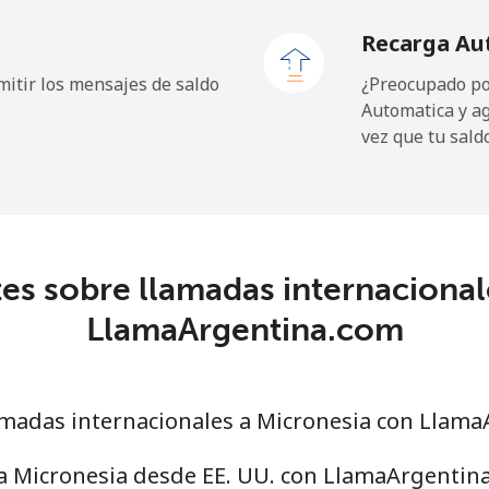
Recarga Au
⁦1.5¢⁩
333 min por ⁦$5⁩
itir los mensajes de saldo
¿Preocupado por
Automatica y a
vez que tu sald
⁦109.9¢⁩
4 min por ⁦$5⁩
⁦108.9¢⁩
4 min por ⁦$5⁩
es sobre llamadas internacional
LlamaArgentina.com
⁦53.9¢⁩
9 min por ⁦$5⁩
⁦53.9¢⁩
9 min por ⁦$5⁩
madas internacionales a Micronesia con Llama
 a Micronesia desde EE. UU. con LlamaArgentin