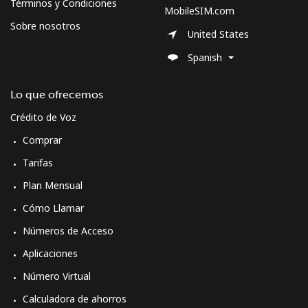
Términos y Condiciones
MobileSIM.com
All country
⁦70.9¢⁩
7 min por
-
Sobre nosotros
⁦$5⁩
United States
Spanish
Moldova
Lo que ofrecemos
Línea fija
⁦38.9¢⁩
12 min por
-
⁦$5⁩
Crédito de Voz
Comprar
Celular
⁦39.9¢⁩
12 min por
⁦32¢⁩
⁦$5⁩
Tarifas
Plan Mensual
Monaco
Cómo Llamar
Números de Acceso
Línea fija
⁦42.5¢⁩
11 min por
-
⁦$5⁩
Aplicaciones
Número Virtual
Celular
⁦53.5¢⁩
9 min por
⁦10¢⁩
⁦$5⁩
Calculadora de ahorros