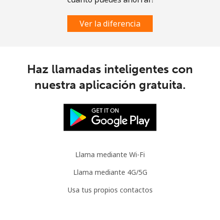
Celular
⁦30.9¢⁩
16 min por
-
⁦$5⁩
Ver la diferencia
Mauritania
Línea fija
⁦86.9¢⁩
5 min por
-
Haz llamadas inteligentes con
⁦$5⁩
nuestra aplicación gratuita.
Celular
⁦89.5¢⁩
5 min por
-
⁦$5⁩
Mauritius
Llama mediante Wi-Fi
Línea fija
⁦8.5¢⁩
58 min por
-
⁦$5⁩
Llama mediante 4G/5G
Usa tus propios contactos
Celular
⁦7.5¢⁩
66 min por
⁦32¢⁩
⁦$5⁩