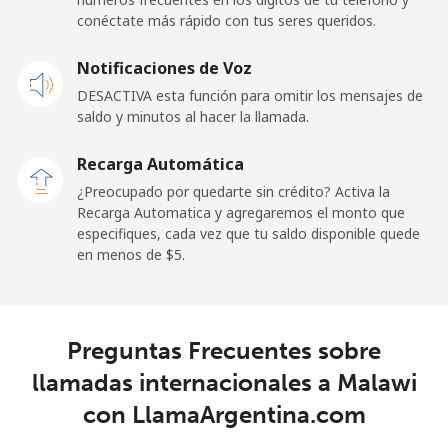
conéctate más rápido con tus seres queridos.
Celular
⁦57.9¢⁩
8 min por
-
Notificaciones de Voz
⁦$5⁩
DESACTIVA esta función para omitir los mensajes de
saldo y minutos al hacer la llamada.
Malaysia
Recarga Automática
Línea fija
⁦1.5¢⁩
333 min por
-
¿Preocupado por quedarte sin crédito? Activa la
⁦$5⁩
Recarga Automatica y agregaremos el monto que
especifiques, cada vez que tu saldo disponible quede
Celular
⁦1.5¢⁩
333 min por
-
en menos de ⁦$5⁩.
⁦$5⁩
Maldives
Preguntas Frecuentes sobre
Línea fija
⁦109.9¢⁩
4 min por
-
llamadas internacionales a Malawi
⁦$5⁩
con LlamaArgentina.com
Celular
⁦108.9¢⁩
4 min por
-