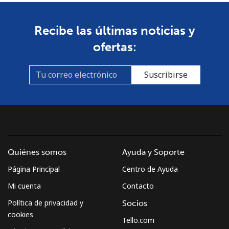
Mayotte Island
Recibe las últimas noticias y
Línea fija
⁦37.5¢⁩
13 min por
-
ofertas:
⁦$5⁩
Celular
⁦61.9¢⁩
8 min por
-
Suscribirse
⁦$5⁩
Mexico
Línea fija
⁦1.5¢⁩
333 min por
-
⁦$5⁩
Quiénes somos
Ayuda y Soporte
Página Principal
Centro de Ayuda
Celular
⁦1.5¢⁩
333 min por
⁦7¢⁩
⁦$5⁩
Mi cuenta
Contacto
Política de privacidad y
Socios
Micronesia
cookies
Tello.com