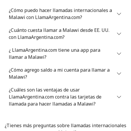
⁦$5⁩
¿Cómo puedo hacer llamadas internacionales a
Malawi con LlamaArgentina.com?
Mali
¿Cuánto cuesta llamar a Malawi desde EE. UU.
Línea fija
⁦53.9¢⁩
9 min por
-
con LlamaArgentina.com?
⁦$5⁩
¿ LlamaArgentina.com tiene una app para
Celular
⁦53.9¢⁩
9 min por
⁦17¢⁩
llamar a Malawi?
⁦$5⁩
¿Cómo agrego saldo a mi cuenta para llamar a
Malta
Malawi?
¿Cuáles son las ventajas de usar
Línea fija
⁦39.5¢⁩
12 min por
-
LlamaArgentina.com contra las tarjetas de
⁦$5⁩
llamada para hacer llamadas a Malawi?
Celular
⁦58.5¢⁩
8 min por
⁦8¢⁩
⁦$5⁩
¿Tienes más preguntas sobre llamadas internacionales