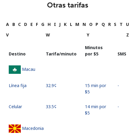
Otras tarifas
A
B
C
D
E
F
G
H
I
J
K
L
M
N
O
P
Q
R
S
T
U
V
W
Y
Z
Minutos
Destino
Tarifa/minuto
por ⁦$5⁩
SMS
Macau
Línea fija
⁦32.9¢⁩
15 min por
-
⁦$5⁩
Celular
⁦33.5¢⁩
14 min por
-
⁦$5⁩
Macedonia