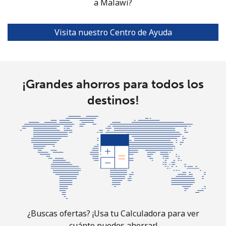
a Malawi?
Mariana Islands
All country
⁦10.5¢⁩
47 min por
-
Visita nuestro Centro de Ayuda
⁦$5⁩
Marshall Islands
¡Grandes ahorros para todos los
Línea fija
⁦32.9¢⁩
15 min por
-
destinos!
⁦$5⁩
Celular
⁦32.9¢⁩
15 min por
-
⁦$5⁩
Martinique
Línea fija
⁦6.9¢⁩
72 min por
-
⁦$5⁩
¿Buscas ofertas? ¡Usa tu Calculadora para ver
cuánto puedes ahorrar!