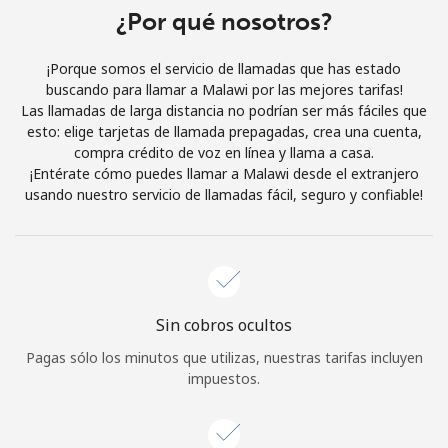
Al abrir una cuenta en este sitio web, estoy de acuerdo con
¿Por qué nosotros?
estos
Términos y condiciones.
¡Porque somos el servicio de llamadas que has estado
buscando para llamar a Malawi por las mejores tarifas!
Únete
Las llamadas de larga distancia no podrían ser más fáciles que
esto: elige tarjetas de llamada prepagadas, crea una cuenta,
compra crédito de voz en línea y llama a casa.
¡Entérate cómo puedes llamar a Malawi desde el extranjero
usando nuestro servicio de llamadas fácil, seguro y confiable!
¡Hola!
Inicia sesión o
REGÍSTRATE →
Sin cobros ocultos
Pagas sólo los minutos que utilizas, nuestras tarifas incluyen
impuestos.
¿Olvidaste tu contraseña? →