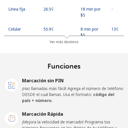
Línea fija
⁦26.5¢⁩
18 min por
-
⁦$5⁩
Celular
⁦55.9¢⁩
8 min por
⁦13¢⁩
⁦$5⁩
Ver más destinos
Madagascar
Funciones
Línea fija
⁦81.9¢⁩
6 min por
-
⁦$5⁩
Marcación sin PIN
Celular
⁦88.5¢⁩
5 min por
-
¡Haz llamadas más fácil! Agrega el número de teléfono
⁦$5⁩
DESDE el cual llamas. Usa el formato:
código del
país + número.
Malawi
Marcación Rápida
Línea fija
⁦57.9¢⁩
8 min por
-
¡Mejora la velocidad de marcado! Programa tus
⁦$5⁩
números frecuentes en los dígitos de tu teléfono y