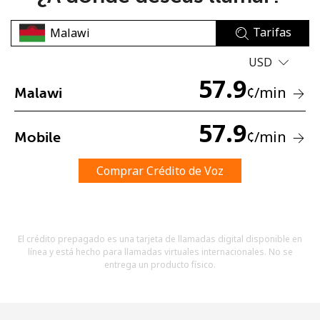
Tarifas
USD
57.9
¢
/min
Malawi
No se ha creado una contraseña
57.9
¢
/min
Mobile
Mínimo 8 caracteres
Una letra mayúscula y una minúscula
Un número
Comprar Crédito de Voz
Un caracter especial
El crédito prepagado es una tarjeta de llamadas digital disponible en
línea y está hecho para llamadas virtuales internacionales. No se
entrega un producto físico.
Mantente en contacto para recibir nuestras mejores
ofertas.