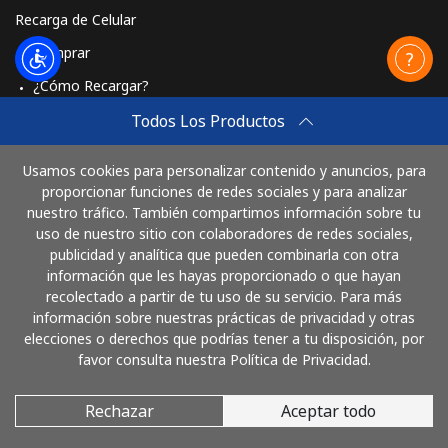
Recarga de Celular
Mongolia
Comprar
¿Cómo Recargar?
Línea fija
⁦3.5¢⁩
142 min por
-
⁦$5⁩
Travel eSIM
Todos Los Productos
Comprar
Celular
⁦2.6¢⁩
192 min por
-
Usamos cookies para personalizar contenido y anuncios, para
⁦$5⁩
Cómo funciona
proporcionar funciones de redes sociales y para analizar
nuestro tráfico. También compartimos información sobre tu
Montenegro
uso de nuestro sitio con colaboradores de redes sociales,
publicidad y analítica que pueden combinarla con otra
Paga con
información que les hayas proporcionado o que hayan
Línea fija
⁦41.5¢⁩
12 min por
-
recolectado a partir de tu uso de su servicio. Para más
⁦$5⁩
información sobre nuestras prácticas de privacidad y otras
elecciones o derechos que podrías tener a tu disposición, por
Celular
⁦59.5¢⁩
8 min por
-
favor consulta nuestra Política de Privacidad.
⁦$5⁩
Rechazar
Aceptar todo
© 2026 LlamaArgentina
Montserrat