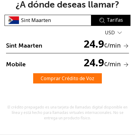
¿A dónde deseas llamar?
Tarifas
USD
24.9
¢
/min
Sint Maarten
No se ha creado una contraseña
Mínimo 8 caracteres
24.9
¢
/min
Mobile
Una letra mayúscula y una minúscula
Un número
Un caracter especial
Comprar Crédito de Voz
El crédito prepagado es una tarjeta de llamadas digital disponible en
línea y está hecho para llamadas virtuales internacionales. No se
entrega un producto físico.
Mantente en contacto para recibir nuestras mejores
ofertas.