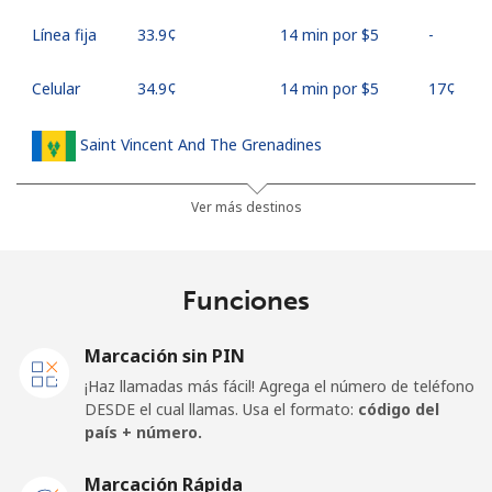
Línea fija
⁦33.9¢⁩
14 min por ⁦$5⁩
-
Celular
⁦34.9¢⁩
14 min por ⁦$5⁩
⁦17¢⁩
Saint Vincent And The Grenadines
Línea fija
⁦30.5¢⁩
16 min por ⁦$5⁩
-
Ver más destinos
Celular
⁦33.9¢⁩
14 min por ⁦$5⁩
-
Funciones
Samoa
Marcación sin PIN
Línea fija
⁦127.5¢⁩
3 min por ⁦$5⁩
-
¡Haz llamadas más fácil! Agrega el número de teléfono
DESDE el cual llamas. Usa el formato:
código del
Celular
⁦133.9¢⁩
3 min por ⁦$5⁩
⁦25¢⁩
país + número.
San Marino
Marcación Rápida