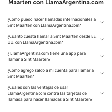
Maarten con LlamaArgentina.com
Línea fija
⁦46.9¢⁩
10 min por ⁦$5⁩
-
¿Cómo puedo hacer llamadas internacionales a
Celular
⁦40.9¢⁩
12 min por ⁦$5⁩
⁦27¢⁩
Sint Maarten con LlamaArgentina.com?
Serbia
¿Cuánto cuesta llamar a Sint Maarten desde EE.
UU. con LlamaArgentina.com?
Línea fija
⁦24.5¢⁩
20 min por ⁦$5⁩
-
¿ LlamaArgentina.com tiene una app para
Celular
⁦55.5¢⁩
9 min por ⁦$5⁩
-
llamar a Sint Maarten?
¿Cómo agrego saldo a mi cuenta para llamar a
Seychelles
Sint Maarten?
Línea fija
⁦89.5¢⁩
5 min por ⁦$5⁩
-
¿Cuáles son las ventajas de usar
LlamaArgentina.com contra las tarjetas de
Celular
⁦87.5¢⁩
5 min por ⁦$5⁩
-
llamada para hacer llamadas a Sint Maarten?
Sierra Leone