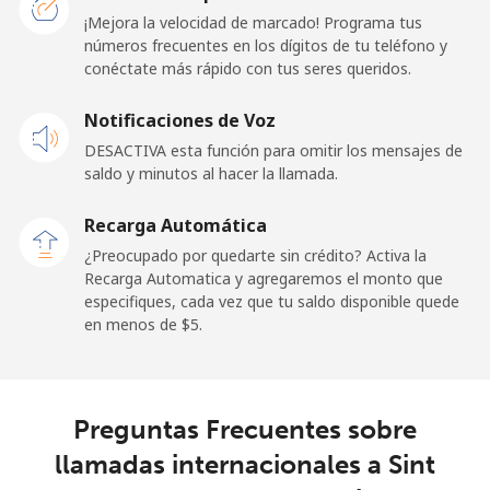
¡Mejora la velocidad de marcado! Programa tus
números frecuentes en los dígitos de tu teléfono y
Línea fija
⁦24.5¢⁩
20 min por ⁦$5⁩
-
conéctate más rápido con tus seres queridos.
Celular
⁦23.5¢⁩
21 min por ⁦$5⁩
-
Notificaciones de Voz
DESACTIVA esta función para omitir los mensajes de
Sao Tome And Principe
saldo y minutos al hacer la llamada.
All
⁦214.9¢⁩
2 min por ⁦$5⁩
-
Recarga Automática
country
¿Preocupado por quedarte sin crédito? Activa la
Recarga Automatica y agregaremos el monto que
Saudi Arabia
especifiques, cada vez que tu saldo disponible quede
en menos de ⁦$5⁩.
Línea fija
⁦14.9¢⁩
33 min por ⁦$5⁩
-
Celular
⁦22.9¢⁩
21 min por ⁦$5⁩
-
Preguntas Frecuentes sobre
llamadas internacionales a Sint
Senegal