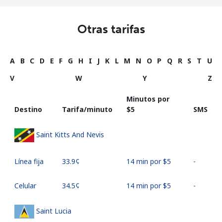
Otras tarifas
A
B
C
D
E
F
G
H
I
J
K
L
M
N
O
P
Q
R
S
T
U
V
W
Y
Z
Minutos por
Destino
Tarifa/minuto
⁦$5⁩
SMS
Saint Kitts And Nevis
Línea fija
⁦33.9¢⁩
14 min por ⁦$5⁩
-
Celular
⁦34.5¢⁩
14 min por ⁦$5⁩
-
Saint Lucia