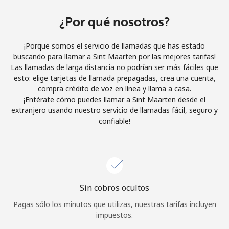
Al abrir una cuenta en este sitio web, estoy de acuerdo con
estos
Términos y condiciones.
¿Por qué nosotros?
¡Porque somos el servicio de llamadas que has estado
Únete
buscando para llamar a Sint Maarten por las mejores tarifas!
Las llamadas de larga distancia no podrían ser más fáciles que
esto: elige tarjetas de llamada prepagadas, crea una cuenta,
compra crédito de voz en línea y llama a casa.
¡Entérate cómo puedes llamar a Sint Maarten desde el
¡Hola!
extranjero usando nuestro servicio de llamadas fácil, seguro y
confiable!
Inicia sesión o
REGÍSTRATE →
Sin cobros ocultos
Pagas sólo los minutos que utilizas, nuestras tarifas incluyen
¿Olvidaste tu contraseña? →
impuestos.