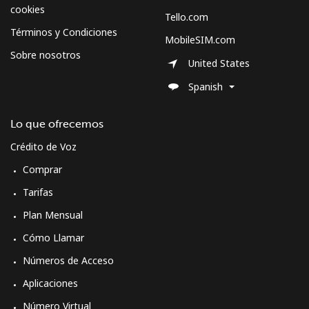
Celular
⁦70.5¢⁩
7 min por ⁦$5⁩
-
cookies
Tello.com
Términos y Condiciones
MobileSIM.com
Spain
Sobre nosotros
United States
Línea fija
⁦1.5¢⁩
333 min por ⁦$5⁩
-
Spanish
Celular
⁦1.5¢⁩
333 min por ⁦$5⁩
⁦7¢⁩
Lo que ofrecemos
Crédito de Voz
Sri Lanka
Comprar
Línea fija
⁦28.5¢⁩
17 min por ⁦$5⁩
-
Tarifas
Plan Mensual
Celular
⁦24.5¢⁩
20 min por ⁦$5⁩
-
Cómo Llamar
St Helena
Números de Acceso
Aplicaciones
All
⁦283.5¢⁩
1 min por ⁦$5⁩
-
Número Virtual
country