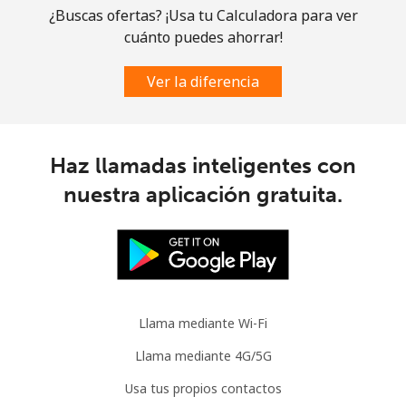
Línea fija
⁦1.5¢⁩
333 min por ⁦$5⁩
-
¿Buscas ofertas? ¡Usa tu Calculadora para ver
cuánto puedes ahorrar!
Celular
⁦3.5¢⁩
142 min por ⁦$5⁩
⁦9¢⁩
Ver la diferencia
Slovenia
Línea fija
⁦34.5¢⁩
14 min por ⁦$5⁩
-
Haz llamadas inteligentes con
nuestra aplicación gratuita.
Celular
⁦55.5¢⁩
9 min por ⁦$5⁩
-
Solomon Islands
All
⁦163.9¢⁩
3 min por ⁦$5⁩
-
country
Llama mediante Wi-Fi
Somalia
Llama mediante 4G/5G
Usa tus propios contactos
Línea fija
⁦57.5¢⁩
8 min por ⁦$5⁩
-