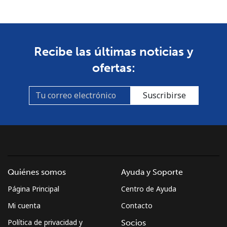
Celular
⁦53.9¢⁩
9 min por ⁦$5⁩
-
South Africa
Recibe las últimas noticias y
ofertas:
Línea fija
⁦12.5¢⁩
40 min por ⁦$5⁩
-
Suscribirse
Celular
⁦10.5¢⁩
47 min por ⁦$5⁩
⁦7¢⁩
South Korea
Línea fija
⁦4.9¢⁩
102 min por ⁦$5⁩
-
Quiénes somos
Ayuda y Soporte
Celular
⁦3.5¢⁩
142 min por ⁦$5⁩
⁦7¢⁩
Página Principal
Centro de Ayuda
South Sudan
Mi cuenta
Contacto
Política de privacidad y
Socios