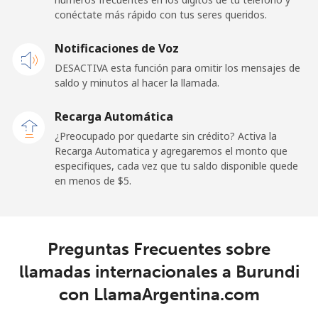
conéctate más rápido con tus seres queridos.
Celular
⁦50.9¢⁩
9 min por ⁦$5⁩
-
Notificaciones de Voz
Belgium
DESACTIVA esta función para omitir los mensajes de
saldo y minutos al hacer la llamada.
Línea fija
⁦2.9¢⁩
172 min por ⁦$5⁩
-
Recarga Automática
Celular
⁦34.5¢⁩
14 min por ⁦$5⁩
⁦11¢⁩
¿Preocupado por quedarte sin crédito? Activa la
Recarga Automatica y agregaremos el monto que
especifiques, cada vez que tu saldo disponible quede
Belize
en menos de ⁦$5⁩.
Línea fija
⁦30.9¢⁩
16 min por ⁦$5⁩
-
Celular
⁦31.5¢⁩
15 min por ⁦$5⁩
⁦14¢⁩
Preguntas Frecuentes sobre
llamadas internacionales a Burundi
Benin
con LlamaArgentina.com
Línea fija
⁦54.9¢⁩
9 min por ⁦$5⁩
-