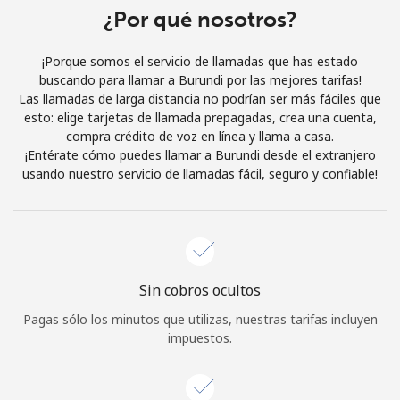
Al abrir una cuenta en este sitio web, estoy de acuerdo con
¿Por qué nosotros?
estos
Términos y condiciones.
¡Porque somos el servicio de llamadas que has estado
buscando para llamar a Burundi por las mejores tarifas!
Únete
Las llamadas de larga distancia no podrían ser más fáciles que
esto: elige tarjetas de llamada prepagadas, crea una cuenta,
compra crédito de voz en línea y llama a casa.
¡Entérate cómo puedes llamar a Burundi desde el extranjero
usando nuestro servicio de llamadas fácil, seguro y confiable!
¡Hola!
Inicia sesión o
REGÍSTRATE →
Sin cobros ocultos
Pagas sólo los minutos que utilizas, nuestras tarifas incluyen
impuestos.
¿Olvidaste tu contraseña? →