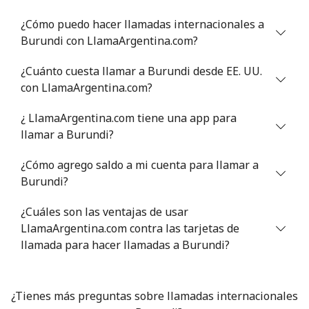
¿Cómo puedo hacer llamadas internacionales a
Celular
⁦55.9¢⁩
8 min por ⁦$5⁩
-
Burundi con LlamaArgentina.com?
Bermuda
¿Cuánto cuesta llamar a Burundi desde EE. UU.
con LlamaArgentina.com?
Línea fija
⁦3.5¢⁩
142 min por ⁦$5⁩
-
¿ LlamaArgentina.com tiene una app para
llamar a Burundi?
Celular
⁦3.5¢⁩
142 min por ⁦$5⁩
⁦16¢⁩
¿Cómo agrego saldo a mi cuenta para llamar a
Bhutan
Burundi?
Línea fija
⁦9.9¢⁩
50 min por ⁦$5⁩
-
¿Cuáles son las ventajas de usar
LlamaArgentina.com contra las tarjetas de
Celular
llamada para hacer llamadas a Burundi?
⁦9.5¢⁩
52 min por ⁦$5⁩
-
Bolivia
¿Tienes más preguntas sobre llamadas internacionales