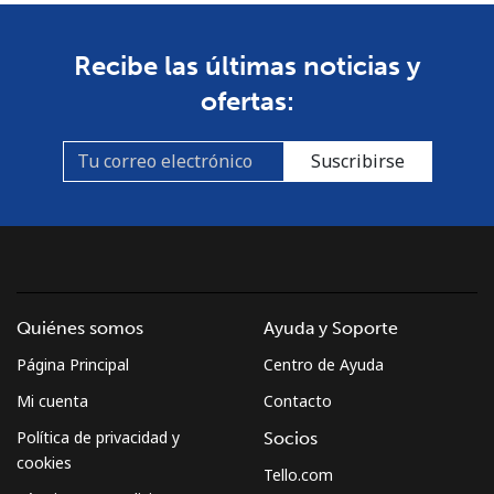
Línea fija
⁦1.5¢⁩
333 min por ⁦$5⁩
-
Recibe las últimas noticias y
ofertas:
Celular
⁦4.5¢⁩
111 min por ⁦$5⁩
⁦35¢⁩
Burkina Faso
Suscribirse
Línea fija
⁦54.5¢⁩
9 min por ⁦$5⁩
-
Celular
⁦47.9¢⁩
10 min por ⁦$5⁩
⁦26¢⁩
Burundi
Quiénes somos
Ayuda y Soporte
Página Principal
Centro de Ayuda
Línea fija
⁦69.5¢⁩
7 min por ⁦$5⁩
-
Mi cuenta
Contacto
Celular
⁦63.5¢⁩
7 min por ⁦$5⁩
-
Política de privacidad y
Socios
cookies
Tello.com