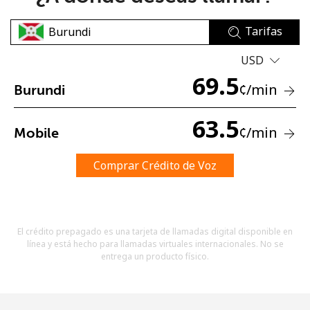
Tarifas
USD
69.5
¢
/min
Burundi
No se ha creado una contraseña
63.5
¢
/min
Mobile
Mínimo 8 caracteres
Una letra mayúscula y una minúscula
Un número
Comprar Crédito de Voz
Un caracter especial
El crédito prepagado es una tarjeta de llamadas digital disponible en
línea y está hecho para llamadas virtuales internacionales. No se
entrega un producto físico.
Mantente en contacto para recibir nuestras mejores
ofertas.