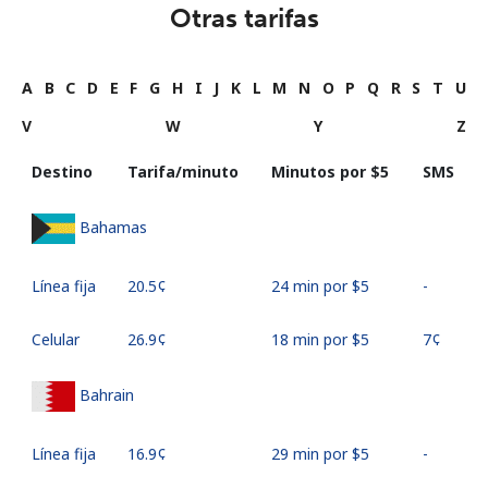
Otras tarifas
A
B
C
D
E
F
G
H
I
J
K
L
M
N
O
P
Q
R
S
T
U
V
W
Y
Z
Destino
Tarifa/minuto
Minutos por ⁦$5⁩
SMS
Bahamas
Línea fija
⁦20.5¢⁩
24 min por ⁦$5⁩
-
Celular
⁦26.9¢⁩
18 min por ⁦$5⁩
⁦7¢⁩
Bahrain
Línea fija
⁦16.9¢⁩
29 min por ⁦$5⁩
-