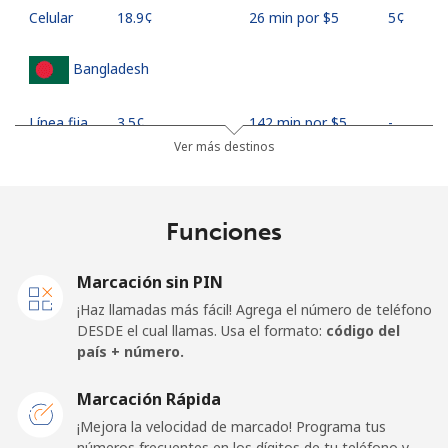
Celular
⁦18.9¢⁩
26 min por ⁦$5⁩
⁦5¢⁩
Bangladesh
Línea fija
⁦3.5¢⁩
142 min por ⁦$5⁩
-
Ver más destinos
Celular
⁦2.8¢⁩
178 min por ⁦$5⁩
-
Barbados
Funciones
Línea fija
⁦28.5¢⁩
17 min por ⁦$5⁩
-
Marcación sin PIN
¡Haz llamadas más fácil! Agrega el número de teléfono
Celular
⁦32.5¢⁩
15 min por ⁦$5⁩
-
DESDE el cual llamas. Usa el formato:
código del
país + número.
Belarus
Marcación Rápida
¡Mejora la velocidad de marcado! Programa tus
Línea fija
⁦55.5¢⁩
9 min por ⁦$5⁩
-
números frecuentes en los dígitos de tu teléfono y