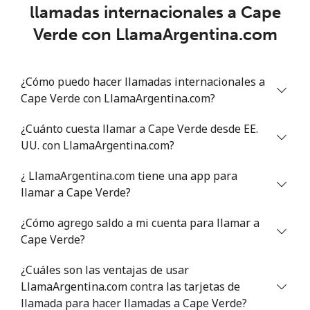
llamadas internacionales a Cape
Chad
Verde con LlamaArgentina.com
Línea fija
⁦78.9¢⁩
6 min por ⁦$5⁩
-
¿Cómo puedo hacer llamadas internacionales a
Celular
⁦71.5¢⁩
6 min por ⁦$5⁩
⁦16¢⁩
Cape Verde con LlamaArgentina.com?
Chile
¿Cuánto cuesta llamar a Cape Verde desde EE.
UU. con LlamaArgentina.com?
Línea fija
⁦4.5¢⁩
111 min por ⁦$5⁩
-
¿ LlamaArgentina.com tiene una app para
Celular
⁦1.6¢⁩
312 min por ⁦$5⁩
⁦8¢⁩
llamar a Cape Verde?
¿Cómo agrego saldo a mi cuenta para llamar a
Santiago
⁦1.7¢⁩
294 min por ⁦$5⁩
-
Cape Verde?
China
¿Cuáles son las ventajas de usar
LlamaArgentina.com contra las tarjetas de
Línea fija
⁦4.9¢⁩
102 min por ⁦$5⁩
-
llamada para hacer llamadas a Cape Verde?