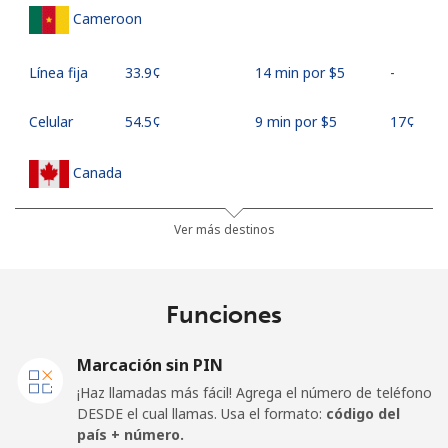
Cameroon
Línea fija
⁦33.9¢⁩
14 min por ⁦$5⁩
-
Celular
⁦54.5¢⁩
9 min por ⁦$5⁩
⁦17¢⁩
Canada
All
⁦1.5¢⁩
333 min por ⁦$5⁩
⁦15¢⁩
Ver más destinos
country
Cape Verde
Funciones
Línea fija
⁦33.9¢⁩
14 min por ⁦$5⁩
-
Marcación sin PIN
¡Haz llamadas más fácil! Agrega el número de teléfono
Celular
⁦39.5¢⁩
12 min por ⁦$5⁩
⁦16¢⁩
DESDE el cual llamas. Usa el formato:
código del
país + número.