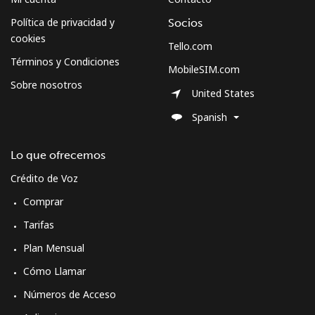
Celular
⁦79.9¢⁩
6 min por ⁦$5⁩
⁦8¢⁩
Política de privacidad y
Socios
cookies
Tello.com
Curacao
Términos y Condiciones
MobileSIM.com
Sobre nosotros
Línea fija
⁦21.5¢⁩
23 min por ⁦$5⁩
-
United States
Spanish
Celular
⁦23.5¢⁩
21 min por ⁦$5⁩
-
Lo que ofrecemos
Cyprus
Crédito de Voz
Línea fija
⁦14.5¢⁩
34 min por ⁦$5⁩
-
Comprar
Tarifas
Celular
⁦10.5¢⁩
47 min por ⁦$5⁩
⁦5¢⁩
Plan Mensual
Czechia
Cómo Llamar
Números de Acceso
Línea fija
⁦2¢⁩
250 min por ⁦$5⁩
-