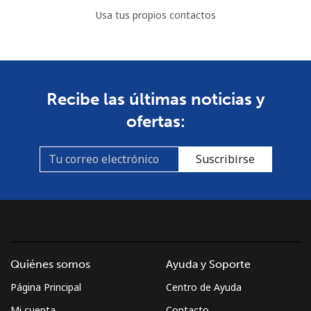
Celular
⁦137.9¢⁩
3 min por ⁦$5⁩
⁦5¢⁩
Usa tus propios contactos
Costa Rica
Línea fija
⁦3.5¢⁩
142 min por ⁦$5⁩
-
Recibe las últimas noticias y
Celular
⁦8.9¢⁩
56 min por ⁦$5⁩
⁦7¢⁩
ofertas:
Croatia
Suscribirse
Línea fija
⁦1.5¢⁩
333 min por ⁦$5⁩
-
Celular
⁦3.5¢⁩
142 min por ⁦$5⁩
⁦13¢⁩
Cuba
Quiénes somos
Ayuda y Soporte
Página Principal
Centro de Ayuda
Línea fija
⁦77.9¢⁩
6 min por ⁦$5⁩
-
Mi cuenta
Contacto