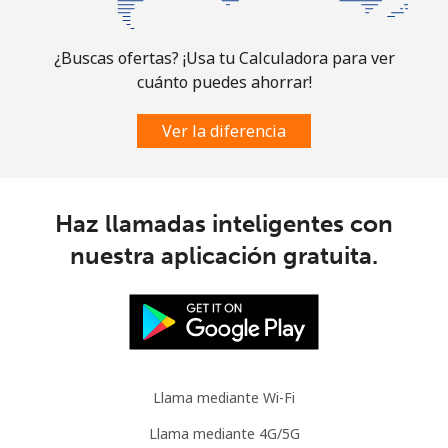
Comoros
¿Buscas ofertas? ¡Usa tu Calculadora para ver
cuánto puedes ahorrar!
Línea fija
⁦76.9¢⁩
6 min por ⁦$5⁩
-
Ver la diferencia
Celular
⁦78.5¢⁩
6 min por ⁦$5⁩
⁦5¢⁩
Congo
Haz llamadas inteligentes con
Línea fija
⁦80.9¢⁩
6 min por ⁦$5⁩
-
nuestra aplicación gratuita.
Celular
⁦74.9¢⁩
6 min por ⁦$5⁩
⁦13¢⁩
Cook Islands
Llama mediante Wi-Fi
Línea fija
⁦137.9¢⁩
3 min por ⁦$5⁩
-
Llama mediante 4G/5G