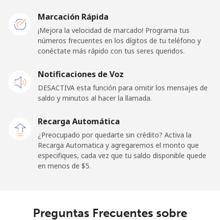
Caribbean Netherlands
Marcación Rápida
Línea fija
⁦23.5¢⁩
21 min por ⁦$5⁩
-
¡Mejora la velocidad de marcado! Programa tus
números frecuentes en los dígitos de tu teléfono y
conéctate más rápido con tus seres queridos.
Celular
⁦25.5¢⁩
19 min por ⁦$5⁩
⁦15¢⁩
Notificaciones de Voz
Cayman Islands
DESACTIVA esta función para omitir los mensajes de
saldo y minutos al hacer la llamada.
Línea fija
⁦19.9¢⁩
25 min por ⁦$5⁩
-
Recarga Automática
Celular
⁦27.5¢⁩
18 min por ⁦$5⁩
-
¿Preocupado por quedarte sin crédito? Activa la
Recarga Automatica y agregaremos el monto que
Central African Republic
especifiques, cada vez que tu saldo disponible quede
en menos de ⁦$5⁩.
Línea fija
⁦88.5¢⁩
5 min por ⁦$5⁩
-
Celular
⁦73.9¢⁩
6 min por ⁦$5⁩
-
Preguntas Frecuentes sobre