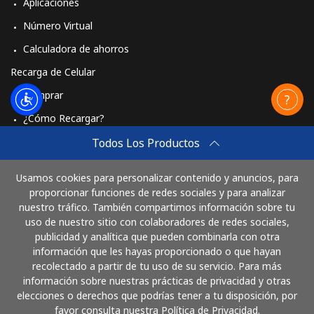
Aplicaciones
Celular
⁦3.9¢⁩
128 min por ⁦$5⁩
⁦8¢⁩
Número Virtual
Calculadora de ahorros
Recarga de Celular
Comprar
¿Cómo Recargar?
Travel eSIM
Todos Los Productos
Comprar
Usamos cookies para personalizar contenido y anuncios, para
Cómo funciona
proporcionar funciones de redes sociales y para analizar
nuestro tráfico. También compartimos información sobre tu
uso de nuestro sitio con colaboradores de redes sociales,
publicidad y analítica que pueden combinarla con otra
Paga con
información que les hayas proporcionado o que hayan
recolectado a partir de tu uso de su servicio. Para más
información sobre nuestras prácticas de privacidad y otras
elecciones o derechos que podrías tener a tu disposición, por
favor consulta nuestra Política de Privacidad.