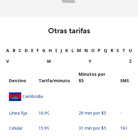
nítidas.
Otras tarifas
A
B
C
D
E
F
G
H
I
J
K
L
M
N
O
P
Q
R
S
T
U
V
W
Y
Z
Minutos por
Destino
Tarifa/minuto
⁦$5⁩
SMS
Cambodia
Línea fija
⁦16.9¢⁩
29 min por ⁦$5⁩
-
Celular
⁦15.9¢⁩
31 min por ⁦$5⁩
⁦16¢⁩