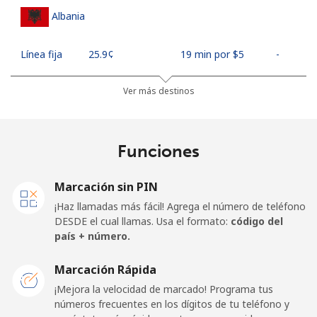
Albania
Línea fija
⁦25.9¢⁩
19 min por ⁦$5⁩
-
Celular
⁦48.5¢⁩
10 min por ⁦$5⁩
⁦11¢⁩
Ver más destinos
Algeria
Funciones
Línea fija
⁦10.5¢⁩
47 min por ⁦$5⁩
-
Marcación sin PIN
Celular
⁦98.9¢⁩
5 min por ⁦$5⁩
-
¡Haz llamadas más fácil! Agrega el número de teléfono
DESDE el cual llamas. Usa el formato:
código del
American Samoa
país + número.
Marcación Rápida
Línea fija
⁦19.5¢⁩
25 min por ⁦$5⁩
-
¡Mejora la velocidad de marcado! Programa tus
números frecuentes en los dígitos de tu teléfono y
Celular
⁦21.5¢⁩
23 min por ⁦$5⁩
-