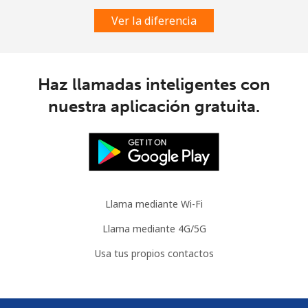
Ver la diferencia
Austria
Línea fija
⁦2.2¢⁩
227 min por ⁦$5⁩
-
Haz llamadas inteligentes con
nuestra aplicación gratuita.
Celular
⁦3.5¢⁩
142 min por ⁦$5⁩
⁦7¢⁩
Azerbaijan
Línea fija
⁦33.5¢⁩
14 min por ⁦$5⁩
-
Llama mediante Wi-Fi
Celular
⁦40.9¢⁩
12 min por ⁦$5⁩
⁦35¢⁩
Llama mediante 4G/5G
Usa tus propios contactos