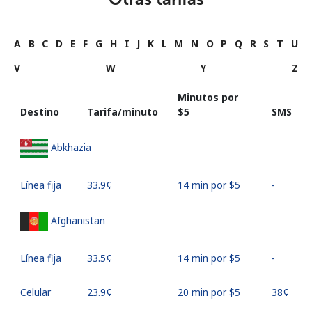
A
B
C
D
E
F
G
H
I
J
K
L
M
N
O
P
Q
R
S
T
U
V
W
Y
Z
Minutos por
Destino
Tarifa/minuto
⁦$5⁩
SMS
Abkhazia
Línea fija
⁦33.9¢⁩
14 min por ⁦$5⁩
-
Afghanistan
Línea fija
⁦33.5¢⁩
14 min por ⁦$5⁩
-
Celular
⁦23.9¢⁩
20 min por ⁦$5⁩
⁦38¢⁩