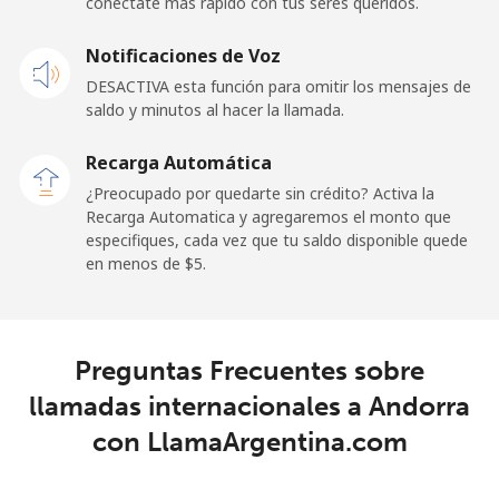
conéctate más rápido con tus seres queridos.
Andorra
Notificaciones de Voz
DESACTIVA esta función para omitir los mensajes de
Línea fija
⁦9.9¢⁩
50 min por ⁦$5⁩
-
saldo y minutos al hacer la llamada.
Celular
⁦29.9¢⁩
16 min por ⁦$5⁩
⁦11¢⁩
Recarga Automática
¿Preocupado por quedarte sin crédito? Activa la
Angola
Recarga Automatica y agregaremos el monto que
especifiques, cada vez que tu saldo disponible quede
en menos de ⁦$5⁩.
Línea fija
⁦39.9¢⁩
12 min por ⁦$5⁩
-
Celular
⁦56.5¢⁩
8 min por ⁦$5⁩
⁦32¢⁩
Preguntas Frecuentes sobre
Anguilla
llamadas internacionales a Andorra
con LlamaArgentina.com
Línea fija
⁦33.5¢⁩
14 min por ⁦$5⁩
-
Celular
⁦34.9¢⁩
14 min por ⁦$5⁩
⁦5¢⁩