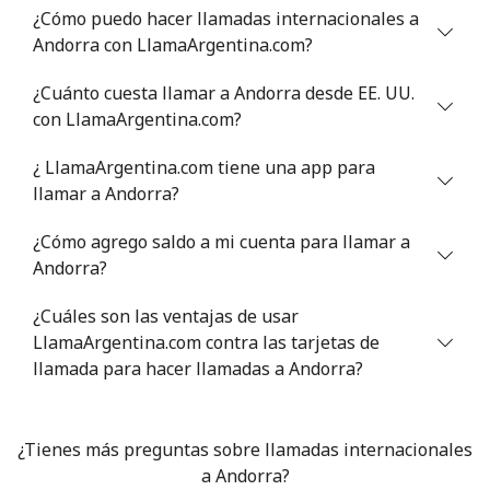
¿Cómo puedo hacer llamadas internacionales a
Andorra con LlamaArgentina.com?
Antigua And Barbuda
¿Cuánto cuesta llamar a Andorra desde EE. UU.
Línea fija
⁦33.9¢⁩
14 min por ⁦$5⁩
-
con LlamaArgentina.com?
¿ LlamaArgentina.com tiene una app para
Celular
⁦33.9¢⁩
14 min por ⁦$5⁩
⁦11¢⁩
llamar a Andorra?
Argentina
¿Cómo agrego saldo a mi cuenta para llamar a
Andorra?
Línea fija
⁦1¢⁩
500 min por ⁦$5⁩
-
¿Cuáles son las ventajas de usar
Celular
⁦13.9¢⁩
35 min por ⁦$5⁩
⁦14¢⁩
LlamaArgentina.com contra las tarjetas de
llamada para hacer llamadas a Andorra?
Armenia
¿Tienes más preguntas sobre llamadas internacionales
Línea fija
⁦26.5¢⁩
18 min por ⁦$5⁩
-
a Andorra?