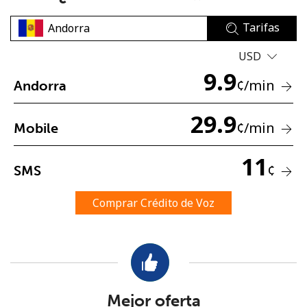
Tarifas
USD
9.9
¢
/min
Andorra
No se ha creado una contraseña
29.9
¢
/min
Mobile
Mínimo 8 caracteres
Una letra mayúscula y una minúscula
11
Un número
¢
SMS
Un caracter especial
Comprar Crédito de Voz
Mantente en contacto para recibir nuestras mejores
ofertas.
Mejor oferta