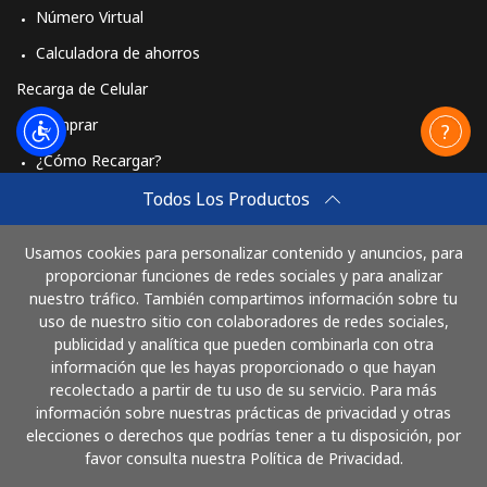
Número Virtual
Calculadora de ahorros
Recarga de Celular
Comprar
¿Cómo Recargar?
Travel eSIM
Todos Los Productos
Comprar
Usamos cookies para personalizar contenido y anuncios, para
Cómo funciona
proporcionar funciones de redes sociales y para analizar
nuestro tráfico. También compartimos información sobre tu
uso de nuestro sitio con colaboradores de redes sociales,
publicidad y analítica que pueden combinarla con otra
Paga con
información que les hayas proporcionado o que hayan
recolectado a partir de tu uso de su servicio. Para más
información sobre nuestras prácticas de privacidad y otras
elecciones o derechos que podrías tener a tu disposición, por
favor consulta nuestra Política de Privacidad.