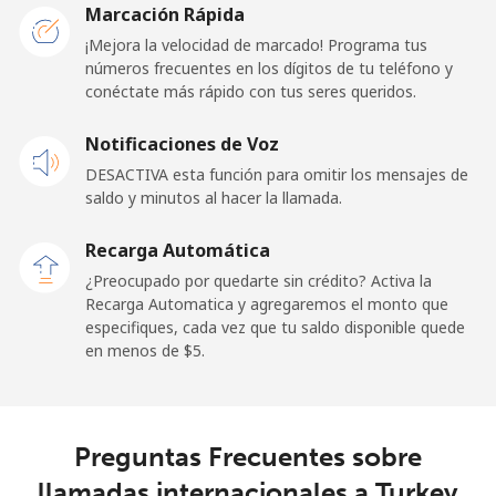
Togo
Marcación Rápida
¡Mejora la velocidad de marcado! Programa tus
números frecuentes en los dígitos de tu teléfono y
Línea fija
⁦42.5¢⁩
11 min por ⁦$5⁩
-
conéctate más rápido con tus seres queridos.
Celular
⁦36.5¢⁩
13 min por ⁦$5⁩
⁦5¢⁩
Notificaciones de Voz
DESACTIVA esta función para omitir los mensajes de
Tokelau
saldo y minutos al hacer la llamada.
All
⁦217.5¢⁩
2 min por ⁦$5⁩
-
Recarga Automática
country
¿Preocupado por quedarte sin crédito? Activa la
Recarga Automatica y agregaremos el monto que
Tonga
especifiques, cada vez que tu saldo disponible quede
en menos de ⁦$5⁩.
Línea fija
⁦128.5¢⁩
3 min por ⁦$5⁩
-
Celular
⁦129.9¢⁩
3 min por ⁦$5⁩
⁦5¢⁩
Preguntas Frecuentes sobre
llamadas internacionales a Turkey
Trinidad And Tobago