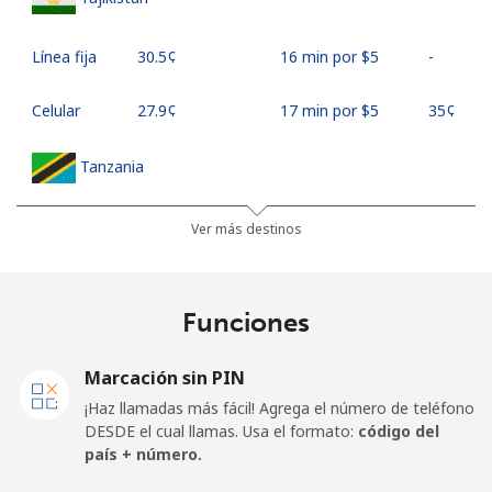
Línea fija
⁦30.5¢⁩
16 min por ⁦$5⁩
-
Celular
⁦27.9¢⁩
17 min por ⁦$5⁩
⁦35¢⁩
Tanzania
Línea fija
⁦36.5¢⁩
13 min por ⁦$5⁩
-
Ver más destinos
Celular
⁦28.9¢⁩
17 min por ⁦$5⁩
-
Funciones
Thailand
Marcación sin PIN
Línea fija
⁦3.9¢⁩
128 min por ⁦$5⁩
-
¡Haz llamadas más fácil! Agrega el número de teléfono
DESDE el cual llamas. Usa el formato:
código del
Celular
⁦3.9¢⁩
128 min por ⁦$5⁩
⁦5¢⁩
país + número.