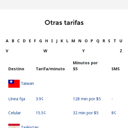
Otras tarifas
A
B
C
D
E
F
G
H
I
J
K
L
M
N
O
P
Q
R
S
T
U
V
W
Y
Z
Minutos por
Destino
Tarifa/minuto
⁦$5⁩
SMS
Taiwan
Línea fija
⁦3.9¢⁩
128 min por ⁦$5⁩
-
Celular
⁦15.5¢⁩
32 min por ⁦$5⁩
⁦8¢⁩
Tajikistan