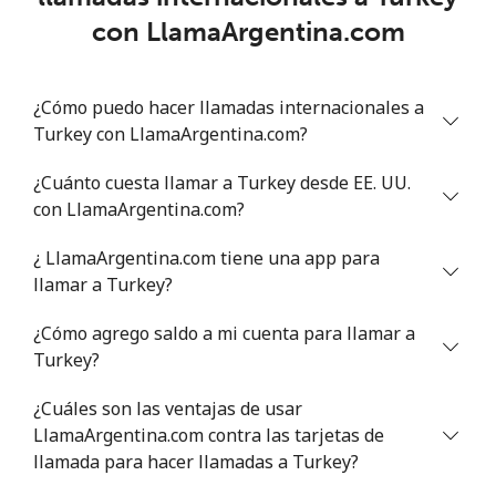
con LlamaArgentina.com
Línea fija
⁦7.9¢⁩
63 min por ⁦$5⁩
-
¿Cómo puedo hacer llamadas internacionales a
Celular
⁦22.5¢⁩
22 min por ⁦$5⁩
-
Turkey con LlamaArgentina.com?
Tunisia
¿Cuánto cuesta llamar a Turkey desde EE. UU.
con LlamaArgentina.com?
Línea fija
⁦104.5¢⁩
4 min por ⁦$5⁩
-
¿ LlamaArgentina.com tiene una app para
Celular
⁦103.9¢⁩
4 min por ⁦$5⁩
-
llamar a Turkey?
¿Cómo agrego saldo a mi cuenta para llamar a
Turkey
Turkey?
Línea fija
⁦4.9¢⁩
102 min por ⁦$5⁩
-
¿Cuáles son las ventajas de usar
LlamaArgentina.com contra las tarjetas de
Celular
⁦29.9¢⁩
16 min por ⁦$5⁩
⁦5¢⁩
llamada para hacer llamadas a Turkey?