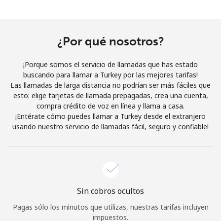
Al abrir una cuenta en este sitio web, estoy de acuerdo con
estos
Términos y condiciones.
¿Por qué nosotros?
Únete
¡Porque somos el servicio de llamadas que has estado
buscando para llamar a Turkey por las mejores tarifas!
Las llamadas de larga distancia no podrían ser más fáciles que
esto: elige tarjetas de llamada prepagadas, crea una cuenta,
¡Hola!
compra crédito de voz en línea y llama a casa.
¡Entérate cómo puedes llamar a Turkey desde el extranjero
usando nuestro servicio de llamadas fácil, seguro y confiable!
Inicia sesión o
REGÍSTRATE →
Sin cobros ocultos
¿Olvidaste tu contraseña? →
Pagas sólo los minutos que utilizas, nuestras tarifas incluyen
impuestos.