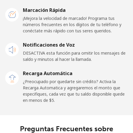
Belarus
Marcación Rápida
¡Mejora la velocidad de marcado! Programa tus
Línea fija
⁦55.5¢⁩
9 min por ⁦$5⁩
-
números frecuentes en los dígitos de tu teléfono y
conéctate más rápido con tus seres queridos.
Celular
⁦50.9¢⁩
9 min por ⁦$5⁩
-
Notificaciones de Voz
Belgium
DESACTIVA esta función para omitir los mensajes de
saldo y minutos al hacer la llamada.
Línea fija
⁦2.9¢⁩
172 min por ⁦$5⁩
-
Recarga Automática
Celular
⁦34.5¢⁩
14 min por ⁦$5⁩
⁦11¢⁩
¿Preocupado por quedarte sin crédito? Activa la
Recarga Automatica y agregaremos el monto que
especifiques, cada vez que tu saldo disponible quede
Belize
en menos de ⁦$5⁩.
Línea fija
⁦30.9¢⁩
16 min por ⁦$5⁩
-
Celular
⁦31.5¢⁩
15 min por ⁦$5⁩
⁦14¢⁩
Preguntas Frecuentes sobre