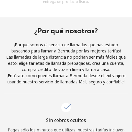
entrega un producto físico.
Al abrir una cuenta en este sitio web, estoy de acuerdo con
estos
Términos y condiciones.
Únete
¿Por qué nosotros?
¡Porque somos el servicio de llamadas que has estado
buscando para llamar a Bermuda por las mejores tarifas!
Las llamadas de larga distancia no podrían ser más fáciles que
¡Hola!
esto: elige tarjetas de llamada prepagadas, crea una cuenta,
compra crédito de voz en línea y llama a casa.
¡Entérate cómo puedes llamar a Bermuda desde el extranjero
Inicia sesión o
REGÍSTRATE →
usando nuestro servicio de llamadas fácil, seguro y confiable!
Sin cobros ocultos
¿Olvidaste tu contraseña? →
Pagas sólo los minutos que utilizas, nuestras tarifas incluyen