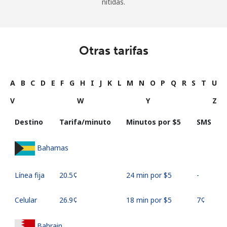
nítidas.
Otras tarifas
A
B
C
D
E
F
G
H
I
J
K
L
M
N
O
P
Q
R
S
T
U
V
W
Y
Z
Destino
Tarifa/minuto
Minutos por ⁦$5⁩
SMS
Bahamas
Línea fija
⁦20.5¢⁩
24 min por ⁦$5⁩
-
Celular
⁦26.9¢⁩
18 min por ⁦$5⁩
⁦7¢⁩
Bahrain