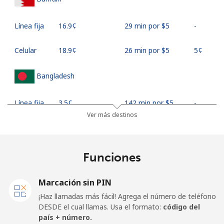
Línea fija
⁦16.9¢⁩
29 min por ⁦$5⁩
-
Celular
⁦18.9¢⁩
26 min por ⁦$5⁩
⁦5¢⁩
Bangladesh
Línea fija
⁦3.5¢⁩
142 min por ⁦$5⁩
-
Ver más destinos
Celular
⁦2.8¢⁩
178 min por ⁦$5⁩
-
Barbados
Funciones
Línea fija
⁦28.5¢⁩
17 min por ⁦$5⁩
-
Marcación sin PIN
¡Haz llamadas más fácil! Agrega el número de teléfono
Celular
⁦32.5¢⁩
15 min por ⁦$5⁩
-
DESDE el cual llamas. Usa el formato:
código del
país + número.