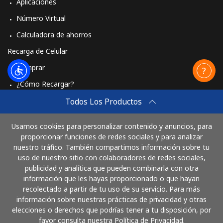
Aplicaciones
Número Virtual
Calculadora de ahorros
Recarga de Celular
Comprar
¿Cómo Recargar?
Travel eSIM
Todos Los Productos
Comprar
Usamos cookies para personalizar contenido y anuncios, para
Cómo funciona
proporcionar funciones de redes sociales y para analizar
nuestro tráfico. También compartimos información sobre tu
uso de nuestro sitio con colaboradores de redes sociales,
publicidad y analítica que pueden combinarla con otra
Paga con
información que les hayas proporcionado o que hayan
recolectado a partir de tu uso de su servicio. Para más
información sobre nuestras prácticas de privacidad y otras
elecciones o derechos que podrías tener a tu disposición, por
favor consulta nuestra Política de Privacidad.