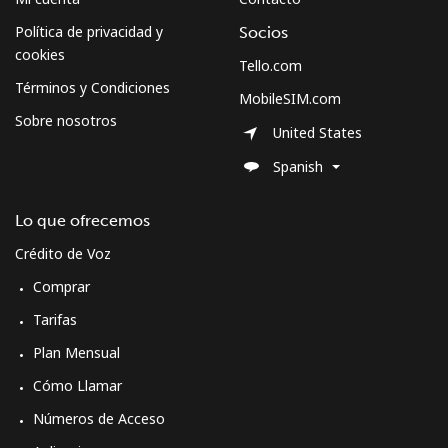
Celular
⁦63.5¢⁩
7 min por ⁦$5⁩
-
Política de privacidad y
Socios
cookies
Tello.com
Términos y Condiciones
MobileSIM.com
Sobre nosotros
United States
Spanish
Lo que ofrecemos
Crédito de Voz
Comprar
Tarifas
Plan Mensual
Cómo Llamar
Números de Acceso