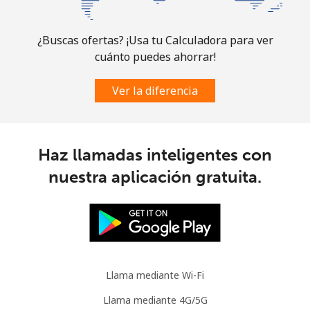
Celular
⁦34.5¢⁩
14 min por ⁦$5⁩
⁦7¢⁩
Brazil
¿Buscas ofertas? ¡Usa tu Calculadora para ver
cuánto puedes ahorrar!
Línea fija
⁦1.5¢⁩
333 min por ⁦$5⁩
-
Ver la diferencia
Celular
⁦2¢⁩
250 min por ⁦$5⁩
⁦5¢⁩
British Virgin Islands
Haz llamadas inteligentes con
nuestra aplicación gratuita.
Línea fija
⁦32.5¢⁩
15 min por ⁦$5⁩
-
Celular
⁦33.9¢⁩
14 min por ⁦$5⁩
⁦16¢⁩
Brunei
Llama mediante Wi-Fi
Línea fija
⁦34.5¢⁩
14 min por ⁦$5⁩
-
Llama mediante 4G/5G