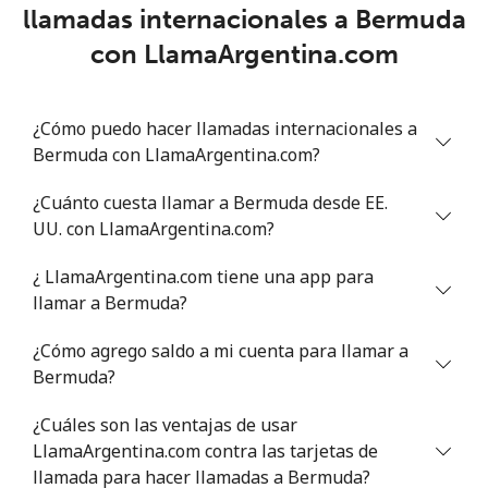
llamadas internacionales a Bermuda
Benin
con LlamaArgentina.com
Línea fija
⁦54.9¢⁩
9 min por ⁦$5⁩
-
¿Cómo puedo hacer llamadas internacionales a
Celular
⁦55.9¢⁩
8 min por ⁦$5⁩
-
Bermuda con LlamaArgentina.com?
Bermuda
¿Cuánto cuesta llamar a Bermuda desde EE.
UU. con LlamaArgentina.com?
Línea fija
⁦3.5¢⁩
142 min por ⁦$5⁩
-
¿ LlamaArgentina.com tiene una app para
llamar a Bermuda?
Celular
⁦3.5¢⁩
142 min por ⁦$5⁩
⁦16¢⁩
¿Cómo agrego saldo a mi cuenta para llamar a
Bhutan
Bermuda?
Línea fija
⁦9.9¢⁩
50 min por ⁦$5⁩
-
¿Cuáles son las ventajas de usar
LlamaArgentina.com contra las tarjetas de
Celular
llamada para hacer llamadas a Bermuda?
⁦9.5¢⁩
52 min por ⁦$5⁩
-