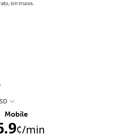
ato, sin trucos.
?
SD
Mobile
6.9
¢
/min