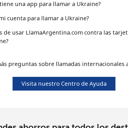
⁦16.9¢⁩
29 min por ⁦$5⁩
tiene una app para llamar a Ukraine?
⁦16.9¢⁩
29 min por ⁦$5⁩
i cuenta para llamar a Ukraine?
as de usar LlamaArgentina.com contra las tarje
⁦16.5¢⁩
30 min por ⁦$5⁩
ne?
ás preguntas sobre llamadas internacionales 
Visita nuestro Centro de Ayuda
ndes ahorros para todos los dest