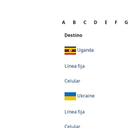
A
B
C
D
E
F
Destino
Uganda
Línea fija
Celular
Ukraine
Línea fija
Celular