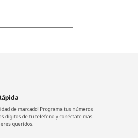
-
⁦13¢⁩
-
Rápida
⁦8¢⁩
ocidad de marcado! Programa tus números
-
os dígitos de tu teléfono y conéctate más
seres queridos.