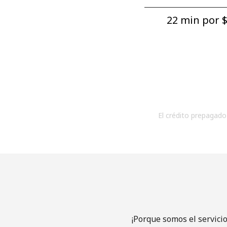
22 min por ⁦$
El crédito prepagado 
¡Porque somos el servici