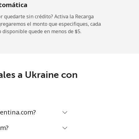
tomática
-
 quedarte sin crédito? Activa la Recarga
gregaremos el monto que especifiques, cada
o disponible quede en menos de ⁦$5⁩.
-
⁦5¢⁩
ales a Ukraine con
-
-
gentina.com?
om?