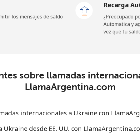
Recarga Au
⁦1.5¢⁩
333 min por ⁦$5⁩
itir los mensajes de saldo
¿Preocupado por
Automatica y a
vez que tu sald
⁦9.5¢⁩
52 min por ⁦$5⁩
⁦24.9¢⁩
20 min por ⁦$5⁩
tes sobre llamadas internacion
⁦6.5¢⁩
76 min por ⁦$5⁩
LlamaArgentina.com
⁦17.5¢⁩
28 min por ⁦$5⁩
madas internacionales a Ukraine con LlamaAr
 a Ukraine desde EE. UU. con LlamaArgentina.c