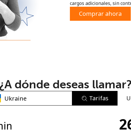
cargos adicionales, sin contr
o
Comprar ahora
¿A dónde deseas llamar
Tarifas
U
No se ha creado una contraseña
2
Mínimo 8 caracteres
min
Una letra mayúscula y una minúscula