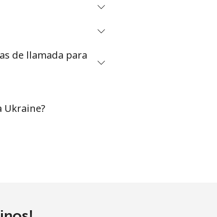
-
⁦38¢⁩
tas de llamada para
-
a Ukraine?
inos!