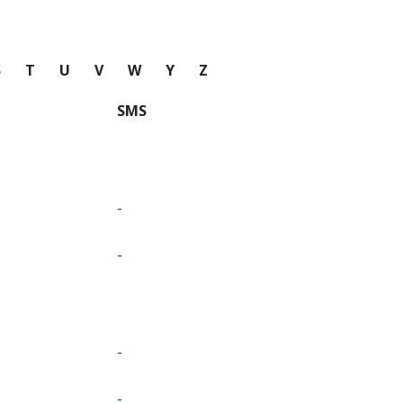
S
T
U
V
W
Y
Z
SMS
-
-
-
-