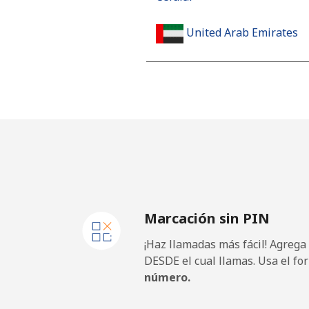
United Arab Emirates
Línea fija
Celular
United Kingdom
Línea fija
Marcación sin PIN
Celular
¡Haz llamadas más fácil! Agrega
Premium
DESDE el cual llamas. Usa el fo
número.
United States