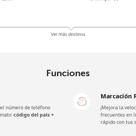
⁦23.5¢⁩
21 min por ⁦$5⁩
Ver más destinos
⁦21.5¢⁩
23 min por ⁦$5⁩
Funciones
⁦1.5¢⁩
333 min por ⁦$5⁩
Marcación 
⁦2.4¢⁩
208 min por ⁦$5⁩
 el número de teléfono
¡Mejora la vel
⁦42.5¢⁩
11 min por ⁦$5⁩
rmato:
código del país +
frecuentes en l
rápido con tus 