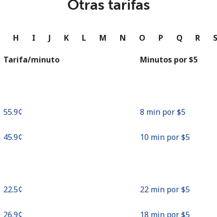
Otras tarifas
o
Continuar con
G
H
I
J
K
L
M
N
O
P
Q
R
Tarifa/minuto
Minutos por ⁦$5⁩
⁦55.9¢⁩
8 min por ⁦$5⁩
⁦45.9¢⁩
10 min por ⁦$5⁩
⁦22.5¢⁩
22 min por ⁦$5⁩
⁦26.9¢⁩
18 min por ⁦$5⁩