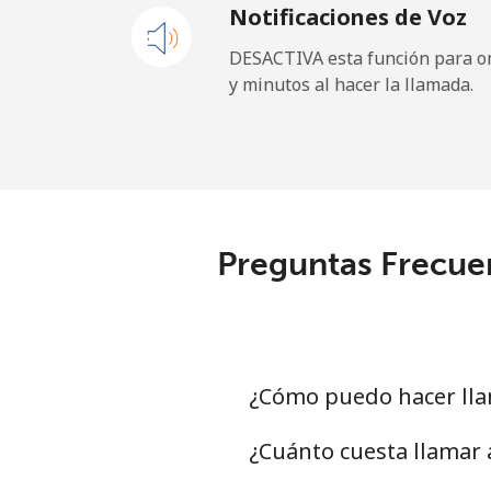
Notificaciones de Voz
All country
DESACTIVA esta función para om
y minutos al hacer la llamada.
Uruguay
Línea fija
Celular
Preguntas Frecuen
Montevideo
Us Virgin Islands
All country
¿Cómo puedo hacer lla
Uzbekistan
¿Cuánto cuesta llamar