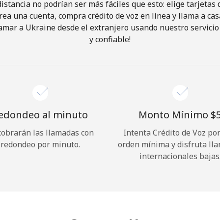
istancia no podrían ser más fáciles que esto: elige tarjeta
rea una cuenta, compra crédito de voz en línea y llama a cas
¡Hola!
amar a Ukraine desde el extranjero usando nuestro servicio 
y confiable!
Inicia sesión o
REGÍSTRATE →
edondeo al minuto
Monto Mínimo ⁦$5
cobrarán las llamadas con
Intenta Crédito de Voz po
redondeo por minuto.
orden mínima y disfruta ll
¿Olvidaste tu contraseña? →
internacionales bajas
Iniciar Sesión