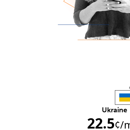
Ukraine
22.5
¢
/