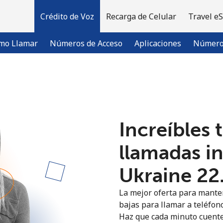
Crédito de Voz
Recarga de Celular
Travel e
mo Llamar
Números de Acceso
Aplicaciones
Número 
¡Bienvenido!
Increíbles 
¿Ya tienes una cuenta?
Inicia sesión →
llamadas i
Regístrate con
Ukraine ⁦22
La mejor oferta para manten
bajas para llamar a teléfono
Haz que cada minuto cuente