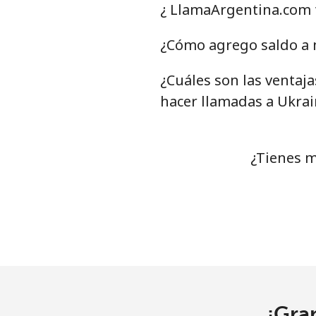
Línea fija
¿ LlamaArgentina.com 
Celular
¿Cómo agrego saldo a m
Tashkent
¿Cuáles son las ventaj
hacer llamadas a Ukrai
¿Tienes m
¡Gra