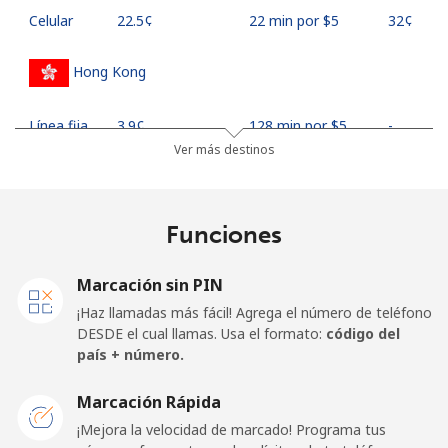
Celular
⁦22.5¢⁩
22 min por ⁦$5⁩
⁦32¢⁩
Hong Kong
Línea fija
⁦3.9¢⁩
128 min por ⁦$5⁩
-
Ver más destinos
Celular
⁦5.9¢⁩
84 min por ⁦$5⁩
⁦8¢⁩
Hungary
Funciones
Línea fija
⁦1.7¢⁩
294 min por ⁦$5⁩
-
Marcación sin PIN
¡Haz llamadas más fácil! Agrega el número de teléfono
Celular
⁦2¢⁩
250 min por ⁦$5⁩
⁦8¢⁩
DESDE el cual llamas. Usa el formato:
código del
país + número.
Marcación Rápida
¡Mejora la velocidad de marcado! Programa tus