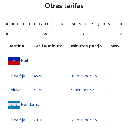
Otras tarifas
A
B
C
D
E
F
G
H
I
J
K
L
M
N
O
P
Q
R
S
T
U
V
W
Y
Z
Destino
Tarifa/minuto
Minutos por ⁦$5⁩
SMS
Haiti
Línea fija
⁦45.5¢⁩
10 min por ⁦$5⁩
-
Celular
⁦51.5¢⁩
9 min por ⁦$5⁩
-
Honduras
Línea fija
⁦20.9¢⁩
23 min por ⁦$5⁩
-