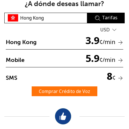
¿A dónde deseas llamar?
Tarifas
USD
3.9
¢
/min
Hong Kong
No se ha creado una contraseña
5.9
Mínimo 8 caracteres
¢
/min
Mobile
Una letra mayúscula y una minúscula
Un número
8
Un caracter especial
¢
SMS
Comprar Crédito de Voz
Mantente en contacto para recibir nuestras mejores
ofertas.