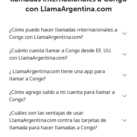
con LlamaArgentina.com
Línea fija
⁦78.9¢⁩
6 min por ⁦$5⁩
-
¿Cómo puedo hacer llamadas internacionales a
Celular
⁦71.5¢⁩
6 min por ⁦$5⁩
⁦16¢⁩
Congo con LlamaArgentina.com?
Chile
¿Cuánto cuesta llamar a Congo desde EE. UU.
con LlamaArgentina.com?
Línea fija
⁦4.5¢⁩
111 min por ⁦$5⁩
-
¿ LlamaArgentina.com tiene una app para
Celular
⁦1.6¢⁩
312 min por ⁦$5⁩
⁦8¢⁩
llamar a Congo?
¿Cómo agrego saldo a mi cuenta para llamar a
Santiago
⁦1.7¢⁩
294 min por ⁦$5⁩
-
Congo?
China
¿Cuáles son las ventajas de usar
LlamaArgentina.com contra las tarjetas de
Línea fija
⁦4.9¢⁩
102 min por ⁦$5⁩
-
llamada para hacer llamadas a Congo?