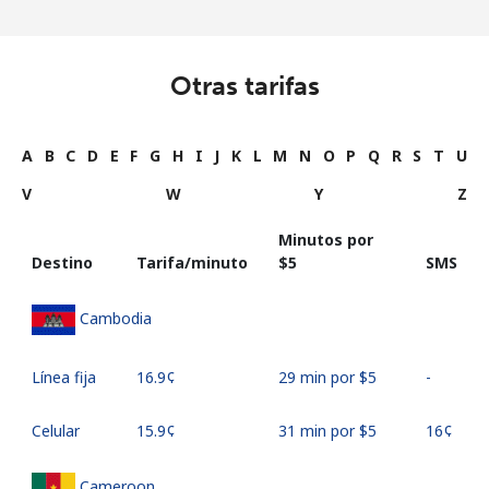
Otras tarifas
A
B
C
D
E
F
G
H
I
J
K
L
M
N
O
P
Q
R
S
T
U
V
W
Y
Z
Minutos por
Destino
Tarifa/minuto
⁦$5⁩
SMS
Cambodia
Línea fija
⁦16.9¢⁩
29 min por ⁦$5⁩
-
Celular
⁦15.9¢⁩
31 min por ⁦$5⁩
⁦16¢⁩
Cameroon