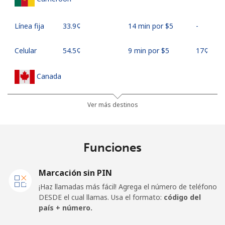
Línea fija
⁦33.9¢⁩
14 min por ⁦$5⁩
-
Celular
⁦54.5¢⁩
9 min por ⁦$5⁩
⁦17¢⁩
Canada
All
⁦1.5¢⁩
333 min por ⁦$5⁩
⁦15¢⁩
Ver más destinos
country
Cape Verde
Funciones
Línea fija
⁦33.9¢⁩
14 min por ⁦$5⁩
-
Marcación sin PIN
¡Haz llamadas más fácil! Agrega el número de teléfono
Celular
⁦39.5¢⁩
12 min por ⁦$5⁩
⁦16¢⁩
DESDE el cual llamas. Usa el formato:
código del
país + número.
Caribbean Netherlands