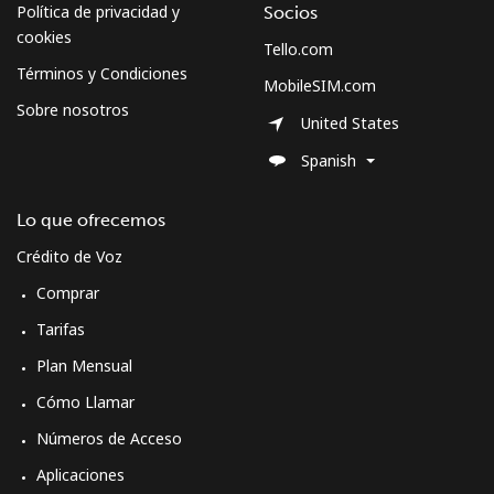
Política de privacidad y
Socios
cookies
Tello.com
Curacao
Términos y Condiciones
MobileSIM.com
Sobre nosotros
Línea fija
⁦21.5¢⁩
23 min por ⁦$5⁩
-
United States
Spanish
Celular
⁦23.5¢⁩
21 min por ⁦$5⁩
-
Lo que ofrecemos
Cyprus
Crédito de Voz
Línea fija
⁦14.5¢⁩
34 min por ⁦$5⁩
-
Comprar
Tarifas
Celular
⁦10.5¢⁩
47 min por ⁦$5⁩
⁦5¢⁩
Plan Mensual
Czechia
Cómo Llamar
Números de Acceso
Línea fija
⁦2¢⁩
250 min por ⁦$5⁩
-
Aplicaciones