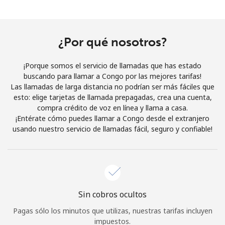
Al abrir una cuenta en este sitio web, estoy de acuerdo con
estos
Términos y condiciones.
¿Por qué nosotros?
Únete
¡Porque somos el servicio de llamadas que has estado
buscando para llamar a Congo por las mejores tarifas!
Las llamadas de larga distancia no podrían ser más fáciles que
esto: elige tarjetas de llamada prepagadas, crea una cuenta,
¡Hola!
compra crédito de voz en línea y llama a casa.
¡Entérate cómo puedes llamar a Congo desde el extranjero
usando nuestro servicio de llamadas fácil, seguro y confiable!
Inicia sesión o
REGÍSTRATE →
Sin cobros ocultos
¿Olvidaste tu contraseña? →
Pagas sólo los minutos que utilizas, nuestras tarifas incluyen
impuestos.