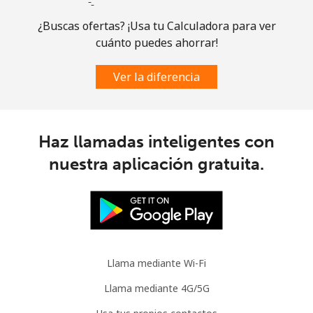
Comoros
¿Buscas ofertas? ¡Usa tu Calculadora para ver
cuánto puedes ahorrar!
Línea fija
⁦76.9¢⁩
6 min por ⁦$5⁩
-
Ver la diferencia
Celular
⁦78.5¢⁩
6 min por ⁦$5⁩
⁦5¢⁩
Congo
Haz llamadas inteligentes con
Línea fija
⁦80.9¢⁩
6 min por ⁦$5⁩
-
nuestra aplicación gratuita.
Celular
⁦74.9¢⁩
6 min por ⁦$5⁩
⁦13¢⁩
Cook Islands
Llama mediante Wi-Fi
Línea fija
⁦137.9¢⁩
3 min por ⁦$5⁩
-
Llama mediante 4G/5G
Celular
⁦137.9¢⁩
3 min por ⁦$5⁩
⁦5¢⁩