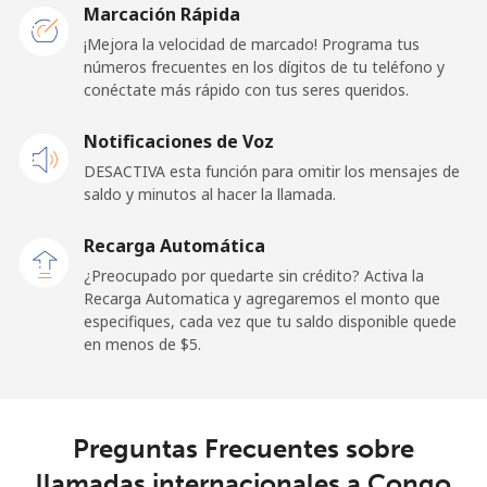
Marcación Rápida
Línea fija
⁦23.5¢⁩
21 min por ⁦$5⁩
-
¡Mejora la velocidad de marcado! Programa tus
números frecuentes en los dígitos de tu teléfono y
conéctate más rápido con tus seres queridos.
Celular
⁦25.5¢⁩
19 min por ⁦$5⁩
⁦15¢⁩
Notificaciones de Voz
Cayman Islands
DESACTIVA esta función para omitir los mensajes de
saldo y minutos al hacer la llamada.
Línea fija
⁦19.9¢⁩
25 min por ⁦$5⁩
-
Recarga Automática
Celular
⁦27.5¢⁩
18 min por ⁦$5⁩
-
¿Preocupado por quedarte sin crédito? Activa la
Recarga Automatica y agregaremos el monto que
Central African Republic
especifiques, cada vez que tu saldo disponible quede
en menos de ⁦$5⁩.
Línea fija
⁦88.5¢⁩
5 min por ⁦$5⁩
-
Celular
⁦73.9¢⁩
6 min por ⁦$5⁩
-
Preguntas Frecuentes sobre
llamadas internacionales a Congo
Chad