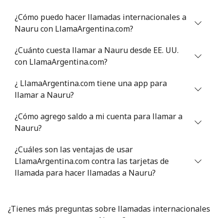
¿Cómo puedo hacer llamadas internacionales a
Celular
⁦47.9¢⁩
10 min por ⁦$5⁩
⁦32¢⁩
Nauru con LlamaArgentina.com?
Nigeria
¿Cuánto cuesta llamar a Nauru desde EE. UU.
con LlamaArgentina.com?
Línea fija
⁦21.5¢⁩
23 min por ⁦$5⁩
-
¿ LlamaArgentina.com tiene una app para
Celular
⁦16.5¢⁩
30 min por ⁦$5⁩
⁦35¢⁩
llamar a Nauru?
¿Cómo agrego saldo a mi cuenta para llamar a
Niue
Nauru?
All
⁦205.9¢⁩
2 min por ⁦$5⁩
-
¿Cuáles son las ventajas de usar
country
LlamaArgentina.com contra las tarjetas de
llamada para hacer llamadas a Nauru?
Norfolk Island
All
⁦200.9¢⁩
2 min por ⁦$5⁩
-
¿Tienes más preguntas sobre llamadas internacionales
country