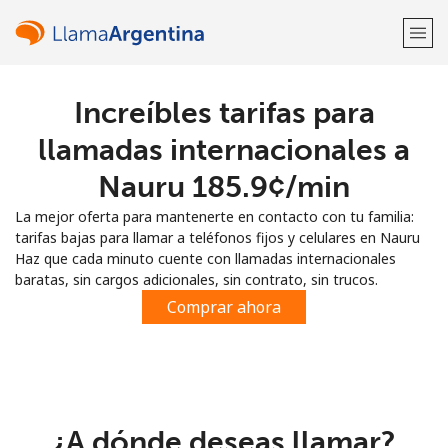
Increíbles tarifas para
¡Bienvenido!
llamadas internacionales a
¿Ya tienes una cuenta?
Inicia sesión →
Nauru ⁦185.9¢⁩/min
La mejor oferta para mantenerte en contacto con tu familia:
Regístrate con
tarifas bajas para llamar a teléfonos fijos y celulares en Nauru
Haz que cada minuto cuente con llamadas internacionales
baratas, sin cargos adicionales, sin contrato, sin trucos.
Comprar ahora
o
¿A dónde deseas llamar?