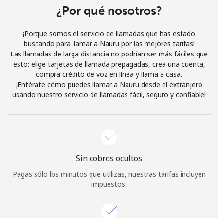
Al abrir una cuenta en este sitio web, estoy de acuerdo con
¿Por qué nosotros?
estos
Términos y condiciones.
¡Porque somos el servicio de llamadas que has estado
buscando para llamar a Nauru por las mejores tarifas!
Únete
Las llamadas de larga distancia no podrían ser más fáciles que
esto: elige tarjetas de llamada prepagadas, crea una cuenta,
compra crédito de voz en línea y llama a casa.
¡Entérate cómo puedes llamar a Nauru desde el extranjero
usando nuestro servicio de llamadas fácil, seguro y confiable!
¡Hola!
Inicia sesión o
REGÍSTRATE →
Sin cobros ocultos
Pagas sólo los minutos que utilizas, nuestras tarifas incluyen
impuestos.
¿Olvidaste tu contraseña? →