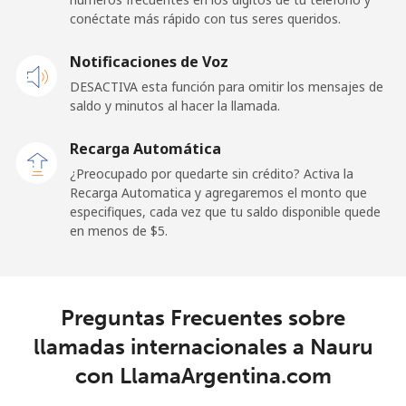
conéctate más rápido con tus seres queridos.
Celular
⁦48.9¢⁩
10 min por ⁦$5⁩
⁦11¢⁩
Notificaciones de Voz
New Zealand
DESACTIVA esta función para omitir los mensajes de
saldo y minutos al hacer la llamada.
Línea fija
⁦2.6¢⁩
192 min por ⁦$5⁩
-
Recarga Automática
Celular
⁦6.9¢⁩
72 min por ⁦$5⁩
⁦12¢⁩
¿Preocupado por quedarte sin crédito? Activa la
Recarga Automatica y agregaremos el monto que
Nicaragua
especifiques, cada vez que tu saldo disponible quede
en menos de ⁦$5⁩.
Línea fija
⁦19.5¢⁩
25 min por ⁦$5⁩
-
Celular
⁦33.9¢⁩
14 min por ⁦$5⁩
⁦27¢⁩
Preguntas Frecuentes sobre
llamadas internacionales a Nauru
Niger
con LlamaArgentina.com
Línea fija
⁦53.9¢⁩
9 min por ⁦$5⁩
-