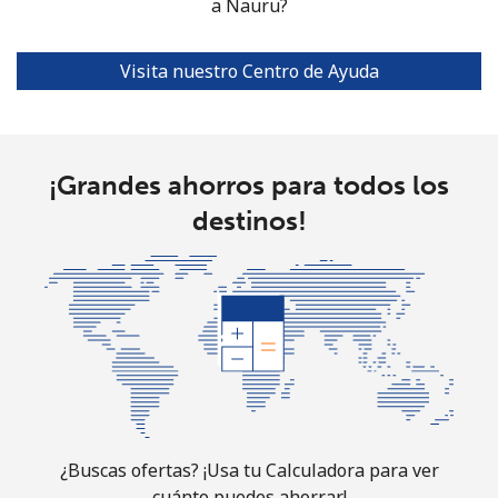
a Nauru?
North Korea
Visita nuestro Centro de Ayuda
All
⁦73.9¢⁩
6 min por ⁦$5⁩
-
country
¡Grandes ahorros para todos los
Norway
destinos!
Línea fija
⁦1.5¢⁩
333 min por ⁦$5⁩
-
Celular
⁦1.6¢⁩
312 min por ⁦$5⁩
⁦8¢⁩
¿Buscas ofertas? ¡Usa tu Calculadora para ver
cuánto puedes ahorrar!