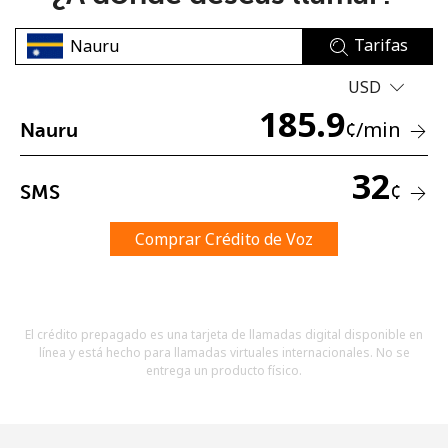
Tarifas
USD
185.9
¢
/min
Nauru
No se ha creado una contraseña
32
¢
SMS
Mínimo 8 caracteres
Una letra mayúscula y una minúscula
Un número
Comprar Crédito de Voz
Un caracter especial
El crédito prepagado es una tarjeta de llamadas digital disponible en
línea y está hecho para llamadas virtuales internacionales. No se
entrega un producto físico.
Mantente en contacto para recibir nuestras mejores
ofertas.