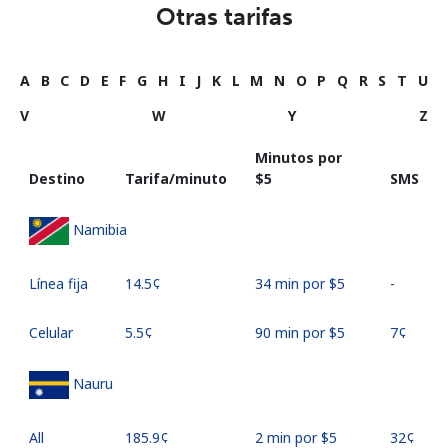
Otras tarifas
A
B
C
D
E
F
G
H
I
J
K
L
M
N
O
P
Q
R
S
T
U
V
W
Y
Z
Minutos por
Destino
Tarifa/minuto
⁦$5⁩
SMS
Namibia
Línea fija
⁦14.5¢⁩
34 min por ⁦$5⁩
-
Celular
⁦5.5¢⁩
90 min por ⁦$5⁩
⁦7¢⁩
Nauru
All
⁦185.9¢⁩
2 min por ⁦$5⁩
⁦32¢⁩