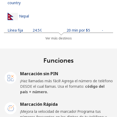
country
Nepal
Línea fija
⁦24.5¢⁩
20 min por ⁦$5⁩
-
Ver más destinos
Celular
⁦26.9¢⁩
18 min por ⁦$5⁩
-
Netherlands
Funciones
Línea fija
⁦1.5¢⁩
333 min por ⁦$5⁩
-
Marcación sin PIN
¡Haz llamadas más fácil! Agrega el número de teléfono
Celular
⁦22.5¢⁩
22 min por ⁦$5⁩
⁦13¢⁩
DESDE el cual llamas. Usa el formato:
código del
país + número.
New Caledonia
Marcación Rápida
Línea fija
⁦45.5¢⁩
10 min por ⁦$5⁩
-
¡Mejora la velocidad de marcado! Programa tus
números frecuentes en los dígitos de tu teléfono y