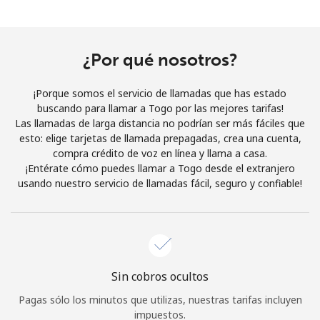
Al abrir una cuenta en este sitio web, estoy de acuerdo con
estos
Términos y condiciones.
¿Por qué nosotros?
Únete
¡Porque somos el servicio de llamadas que has estado
buscando para llamar a Togo por las mejores tarifas!
Las llamadas de larga distancia no podrían ser más fáciles que
esto: elige tarjetas de llamada prepagadas, crea una cuenta,
¡Hola!
compra crédito de voz en línea y llama a casa.
¡Entérate cómo puedes llamar a Togo desde el extranjero
usando nuestro servicio de llamadas fácil, seguro y confiable!
Inicia sesión o
REGÍSTRATE →
Sin cobros ocultos
¿Olvidaste tu contraseña? →
Pagas sólo los minutos que utilizas, nuestras tarifas incluyen
impuestos.