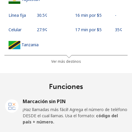
Línea fija
⁦30.5¢⁩
16 min por ⁦$5⁩
-
Celular
⁦27.9¢⁩
17 min por ⁦$5⁩
⁦35¢⁩
Tanzania
Línea fija
⁦36.5¢⁩
13 min por ⁦$5⁩
-
Ver más destinos
Celular
⁦28.9¢⁩
17 min por ⁦$5⁩
-
Funciones
Thailand
Marcación sin PIN
Línea fija
⁦3.9¢⁩
128 min por ⁦$5⁩
-
¡Haz llamadas más fácil! Agrega el número de teléfono
DESDE el cual llamas. Usa el formato:
código del
Celular
⁦3.9¢⁩
128 min por ⁦$5⁩
⁦5¢⁩
país + número.