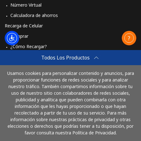
Número Virtual
Calculadora de ahorros
Recarga de Celular
Comprar
¿Cómo Recargar?
Travel eSIM
Todos Los Productos
Comprar
Usamos cookies para personalizar contenido y anuncios, para
Cómo funciona
proporcionar funciones de redes sociales y para analizar
nuestro tráfico. También compartimos información sobre tu
uso de nuestro sitio con colaboradores de redes sociales,
publicidad y analítica que pueden combinarla con otra
Paga con
información que les hayas proporcionado o que hayan
recolectado a partir de tu uso de su servicio. Para más
información sobre nuestras prácticas de privacidad y otras
elecciones o derechos que podrías tener a tu disposición, por
favor consulta nuestra Política de Privacidad.