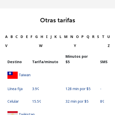
Otras tarifas
A
B
C
D
E
F
G
H
I
J
K
L
M
N
O
P
Q
R
S
T
U
V
W
Y
Z
Minutos por
Destino
Tarifa/minuto
⁦$5⁩
SMS
Taiwan
Línea fija
⁦3.9¢⁩
128 min por ⁦$5⁩
-
Celular
⁦15.5¢⁩
32 min por ⁦$5⁩
⁦8¢⁩
Tajikistan