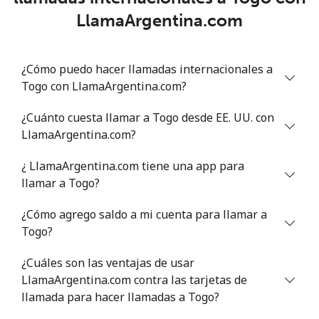
LlamaArgentina.com
Línea fija
⁦7.9¢⁩
63 min por ⁦$5⁩
-
¿Cómo puedo hacer llamadas internacionales a
Celular
⁦22.5¢⁩
22 min por ⁦$5⁩
-
Togo con LlamaArgentina.com?
Tunisia
¿Cuánto cuesta llamar a Togo desde EE. UU. con
LlamaArgentina.com?
Línea fija
⁦104.5¢⁩
4 min por ⁦$5⁩
-
¿ LlamaArgentina.com tiene una app para
Celular
⁦103.9¢⁩
4 min por ⁦$5⁩
-
llamar a Togo?
¿Cómo agrego saldo a mi cuenta para llamar a
Turkey
Togo?
Línea fija
⁦4.9¢⁩
102 min por ⁦$5⁩
-
¿Cuáles son las ventajas de usar
LlamaArgentina.com contra las tarjetas de
Celular
⁦29.9¢⁩
16 min por ⁦$5⁩
⁦5¢⁩
llamada para hacer llamadas a Togo?