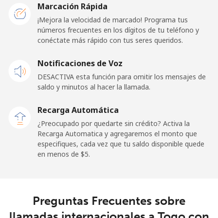
Togo
Marcación Rápida
¡Mejora la velocidad de marcado! Programa tus
números frecuentes en los dígitos de tu teléfono y
Línea fija
⁦42.5¢⁩
11 min por ⁦$5⁩
-
conéctate más rápido con tus seres queridos.
Celular
⁦36.5¢⁩
13 min por ⁦$5⁩
⁦5¢⁩
Notificaciones de Voz
DESACTIVA esta función para omitir los mensajes de
Tokelau
saldo y minutos al hacer la llamada.
All
⁦217.5¢⁩
2 min por ⁦$5⁩
-
Recarga Automática
country
¿Preocupado por quedarte sin crédito? Activa la
Recarga Automatica y agregaremos el monto que
Tonga
especifiques, cada vez que tu saldo disponible quede
en menos de ⁦$5⁩.
Línea fija
⁦128.5¢⁩
3 min por ⁦$5⁩
-
Celular
⁦129.9¢⁩
3 min por ⁦$5⁩
⁦5¢⁩
Preguntas Frecuentes sobre
llamadas internacionales a Togo con
Trinidad And Tobago