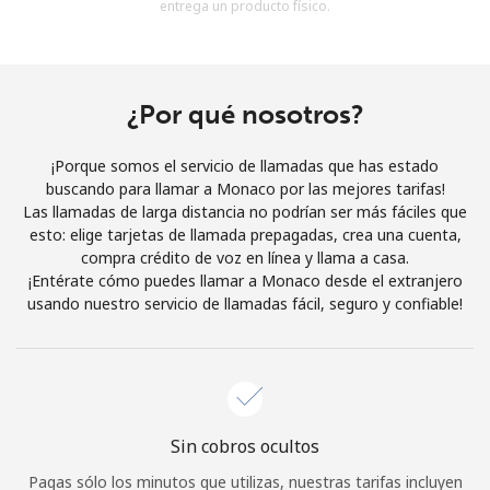
entrega un producto físico.
Al abrir una cuenta en este sitio web, estoy de acuerdo con
estos
Términos y condiciones.
Únete
¿Por qué nosotros?
¡Porque somos el servicio de llamadas que has estado
buscando para llamar a Monaco por las mejores tarifas!
Las llamadas de larga distancia no podrían ser más fáciles que
¡Hola!
esto: elige tarjetas de llamada prepagadas, crea una cuenta,
compra crédito de voz en línea y llama a casa.
¡Entérate cómo puedes llamar a Monaco desde el extranjero
Inicia sesión o
REGÍSTRATE →
usando nuestro servicio de llamadas fácil, seguro y confiable!
Sin cobros ocultos
¿Olvidaste tu contraseña? →
Pagas sólo los minutos que utilizas, nuestras tarifas incluyen