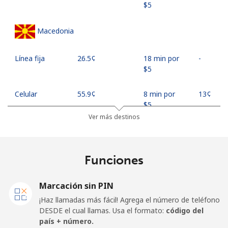
⁦$5⁩
Macedonia
Línea fija
⁦26.5¢⁩
18 min por
-
⁦$5⁩
Celular
⁦55.9¢⁩
8 min por
⁦13¢⁩
⁦$5⁩
Ver más destinos
Madagascar
Funciones
Línea fija
⁦81.9¢⁩
6 min por
-
⁦$5⁩
Marcación sin PIN
Celular
⁦88.5¢⁩
5 min por
-
¡Haz llamadas más fácil! Agrega el número de teléfono
⁦$5⁩
DESDE el cual llamas. Usa el formato:
código del
país + número.