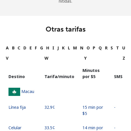
nítidas.
Otras tarifas
A
B
C
D
E
F
G
H
I
J
K
L
M
N
O
P
Q
R
S
T
U
V
W
Y
Z
Minutos
Destino
Tarifa/minuto
por ⁦$5⁩
SMS
Macau
Línea fija
⁦32.9¢⁩
15 min por
-
⁦$5⁩
Celular
⁦33.5¢⁩
14 min por
-