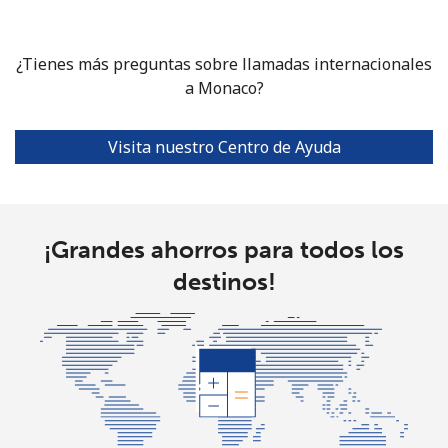
Celular
⁦58.5¢⁩
8 min por
⁦8¢⁩
⁦$5⁩
¿Tienes más preguntas sobre llamadas internacionales
a Monaco?
Mariana Islands
All country
⁦10.5¢⁩
47 min por
-
Visita nuestro Centro de Ayuda
⁦$5⁩
Marshall Islands
¡Grandes ahorros para todos los
Línea fija
⁦32.9¢⁩
15 min por
-
destinos!
⁦$5⁩
Celular
⁦32.9¢⁩
15 min por
-
⁦$5⁩
Martinique