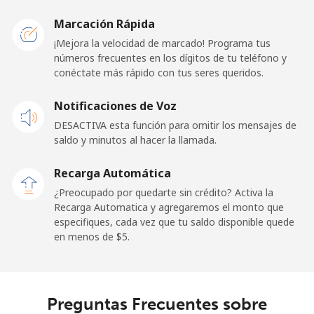
Malawi
Marcación Rápida
Línea fija
⁦57.9¢⁩
8 min por
-
¡Mejora la velocidad de marcado! Programa tus
⁦$5⁩
números frecuentes en los dígitos de tu teléfono y
conéctate más rápido con tus seres queridos.
Celular
⁦57.9¢⁩
8 min por
-
Notificaciones de Voz
⁦$5⁩
DESACTIVA esta función para omitir los mensajes de
saldo y minutos al hacer la llamada.
Malaysia
Recarga Automática
Línea fija
⁦1.5¢⁩
333 min por
-
¿Preocupado por quedarte sin crédito? Activa la
⁦$5⁩
Recarga Automatica y agregaremos el monto que
especifiques, cada vez que tu saldo disponible quede
Celular
⁦1.5¢⁩
333 min por
-
en menos de ⁦$5⁩.
⁦$5⁩
Maldives
Preguntas Frecuentes sobre