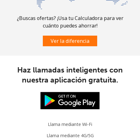
Línea fija
⁦6.9¢⁩
72 min por
-
⁦$5⁩
¿Buscas ofertas? ¡Usa tu Calculadora para ver
cuánto puedes ahorrar!
Celular
⁦30.9¢⁩
16 min por
-
⁦$5⁩
Ver la diferencia
Mauritania
Línea fija
⁦86.9¢⁩
5 min por
-
Haz llamadas inteligentes con
⁦$5⁩
nuestra aplicación gratuita.
Celular
⁦89.5¢⁩
5 min por
-
⁦$5⁩
Mauritius
Llama mediante Wi-Fi
Línea fija
⁦8.5¢⁩
58 min por
-
⁦$5⁩
Llama mediante 4G/5G