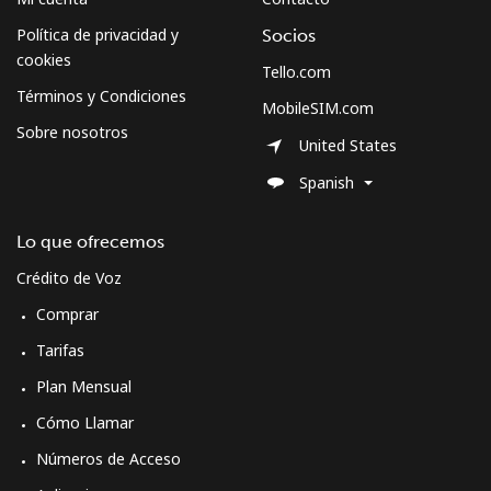
Política de privacidad y
Socios
Micronesia
cookies
Tello.com
Términos y Condiciones
MobileSIM.com
All country
⁦70.9¢⁩
7 min por
-
Sobre nosotros
⁦$5⁩
United States
Spanish
Moldova
Lo que ofrecemos
Línea fija
⁦38.9¢⁩
12 min por
-
⁦$5⁩
Crédito de Voz
Comprar
Celular
⁦39.9¢⁩
12 min por
⁦32¢⁩
⁦$5⁩
Tarifas
Plan Mensual
Monaco
Cómo Llamar
Números de Acceso
Línea fija
⁦42.5¢⁩
11 min por
-
⁦$5⁩