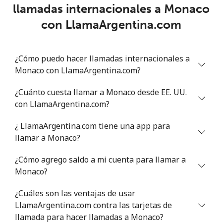
Línea fija
⁦109.9¢⁩
4 min por
-
llamadas internacionales a Monaco
⁦$5⁩
con LlamaArgentina.com
Celular
⁦108.9¢⁩
4 min por
-
⁦$5⁩
¿Cómo puedo hacer llamadas internacionales a
Monaco con LlamaArgentina.com?
Mali
¿Cuánto cuesta llamar a Monaco desde EE. UU.
Línea fija
⁦53.9¢⁩
9 min por
-
con LlamaArgentina.com?
⁦$5⁩
¿ LlamaArgentina.com tiene una app para
Celular
⁦53.9¢⁩
9 min por
⁦17¢⁩
llamar a Monaco?
⁦$5⁩
¿Cómo agrego saldo a mi cuenta para llamar a
Malta
Monaco?
¿Cuáles son las ventajas de usar
Línea fija
⁦39.5¢⁩
12 min por
-
LlamaArgentina.com contra las tarjetas de
⁦$5⁩
llamada para hacer llamadas a Monaco?