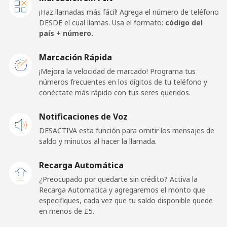
Celular
⁦76.5p⁩
6 min por ⁦£5⁩
-
¡Haz llamadas más fácil! Agrega el número de teléfono
DESDE el cual llamas. Usa el formato:
código del
American Samoa
país + número.
Marcación Rápida
Línea fija
⁦14.9p⁩
33 min por ⁦£5⁩
-
¡Mejora la velocidad de marcado! Programa tus
números frecuentes en los dígitos de tu teléfono y
Celular
⁦17.5p⁩
28 min por ⁦£5⁩
-
conéctate más rápido con tus seres queridos.
Andorra
Notificaciones de Voz
DESACTIVA esta función para omitir los mensajes de
Línea fija
⁦7.9p⁩
63 min por ⁦£5⁩
-
saldo y minutos al hacer la llamada.
Celular
⁦24.5p⁩
20 min por ⁦£5⁩
⁦9p⁩
Recarga Automática
¿Preocupado por quedarte sin crédito? Activa la
Angola
Recarga Automatica y agregaremos el monto que
especifiques, cada vez que tu saldo disponible quede
en menos de ⁦£5⁩.
Línea fija
⁦32.5p⁩
15 min por ⁦£5⁩
-