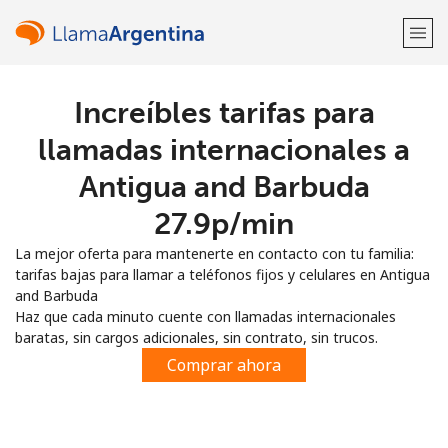
Increíbles tarifas para
¡Bienvenido!
llamadas internacionales a
¿Ya tienes una cuenta?
Inicia sesión →
Antigua and Barbuda
⁦27.9p⁩/min
Regístrate con
La mejor oferta para mantenerte en contacto con tu familia:
tarifas bajas para llamar a teléfonos fijos y celulares en Antigua
and Barbuda
Haz que cada minuto cuente con llamadas internacionales
baratas, sin cargos adicionales, sin contrato, sin trucos.
o
Comprar ahora