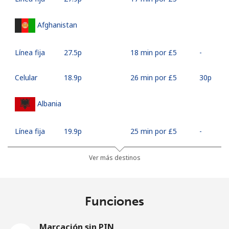
Afghanistan
Línea fija
⁦27.5p⁩
18 min por ⁦£5⁩
-
Celular
⁦18.9p⁩
26 min por ⁦£5⁩
⁦30p⁩
Albania
Línea fija
⁦19.9p⁩
25 min por ⁦£5⁩
-
Celular
⁦37.5p⁩
13 min por ⁦£5⁩
⁦9p⁩
Ver más destinos
Algeria
Funciones
Línea fija
⁦7.9p⁩
63 min por ⁦£5⁩
-
Marcación sin PIN