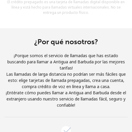
El crédito prepagado es una tarjeta de llamadas digital disponible en
Al abrir una cuenta en este sitio web, estoy de acuerdo con
línea y está hecho para llamadas virtuales internacionales. No se
estos
Términos y condiciones.
entrega un producto físico.
Únete
¿Por qué nosotros?
¡Porque somos el servicio de llamadas que has estado
¡Hola!
buscando para llamar a Antigua and Barbuda por las mejores
tarifas!
Las llamadas de larga distancia no podrían ser más fáciles que
Inicia sesión o
REGÍSTRATE →
esto: elige tarjetas de llamada prepagadas, crea una cuenta,
compra crédito de voz en línea y llama a casa.
¡Entérate cómo puedes llamar a Antigua and Barbuda desde el
extranjero usando nuestro servicio de llamadas fácil, seguro y
confiable!
¿Olvidaste tu contraseña? →