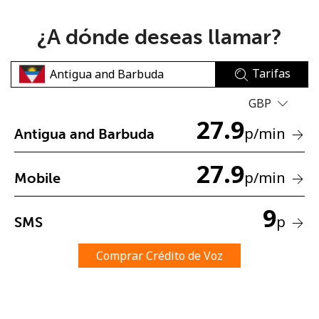
¿A dónde deseas llamar?
Tarifas
GBP
No se ha creado una contraseña
27.9
p
/min
Antigua and Barbuda
Mínimo 8 caracteres
Una letra mayúscula y una minúscula
27.9
Un número
p
/min
Mobile
Un caracter especial
9
p
SMS
Comprar Crédito de Voz
Mantente en contacto para recibir nuestras mejores
ofertas.