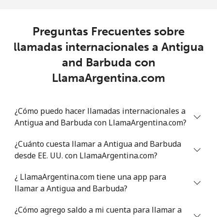
Celular
⁦43.5p⁩
11 min por ⁦£5⁩
⁦25p⁩
Preguntas Frecuentes sobre
Anguilla
llamadas internacionales a Antigua
and Barbuda con
Línea fija
⁦27.5p⁩
18 min por ⁦£5⁩
-
LlamaArgentina.com
Celular
⁦28.9p⁩
17 min por ⁦£5⁩
⁦4p⁩
¿Cómo puedo hacer llamadas internacionales a
Antigua And Barbuda
Antigua and Barbuda con LlamaArgentina.com?
Línea fija
⁦27.9p⁩
17 min por ⁦£5⁩
-
¿Cuánto cuesta llamar a Antigua and Barbuda
desde EE. UU. con LlamaArgentina.com?
Celular
⁦27.9p⁩
17 min por ⁦£5⁩
⁦9p⁩
¿ LlamaArgentina.com tiene una app para
Argentina
llamar a Antigua and Barbuda?
¿Cómo agrego saldo a mi cuenta para llamar a
Línea fija
⁦0.9p⁩
555 min por ⁦£5⁩
-