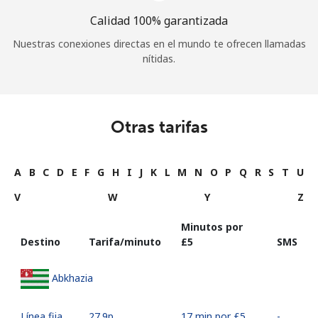
Calidad 100% garantizada
Nuestras conexiones directas en el mundo te ofrecen llamadas
nítidas.
Otras tarifas
A
B
C
D
E
F
G
H
I
J
K
L
M
N
O
P
Q
R
S
T
U
V
W
Y
Z
Minutos por
Destino
Tarifa/minuto
⁦£5⁩
SMS
Abkhazia
Línea fija
⁦27.9p⁩
17 min por ⁦£5⁩
-