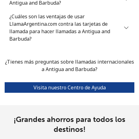
Antigua and Barbuda?
Celular
⁦10.9p⁩
45 min por ⁦£5⁩
⁦11p⁩
¿Cuáles son las ventajas de usar
LlamaArgentina.com contra las tarjetas de
Armenia
llamada para hacer llamadas a Antigua and
Barbuda?
Línea fija
⁦21.9p⁩
22 min por ⁦£5⁩
-
Celular
⁦26.9p⁩
18 min por ⁦£5⁩
-
¿Tienes más preguntas sobre llamadas internacionales
a Antigua and Barbuda?
Aruba
Visita nuestro Centro de Ayuda
Línea fija
⁦10.9p⁩
45 min por ⁦£5⁩
-
Celular
⁦25.5p⁩
19 min por ⁦£5⁩
-
¡Grandes ahorros para todos los
Ascension Island
destinos!