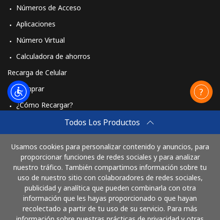
Números de Acceso
Aplicaciones
Número Virtual
Calculadora de ahorros
Recarga de Celular
Comprar
¿Cómo Recargar?
Travel eSIM
Todos Los Productos
Comprar
Usamos cookies para personalizar contenido y anuncios, para
Cómo funciona
proporcionar funciones de redes sociales y para analizar
nuestro tráfico. También compartimos información sobre tu
uso de nuestro sitio con colaboradores de redes sociales,
publicidad y analítica que pueden combinarla con otra
Paga con
información que les hayas proporcionado o que hayan
recolectado a partir de tu uso de su servicio. Para más
información sobre nuestras prácticas de privacidad y otras