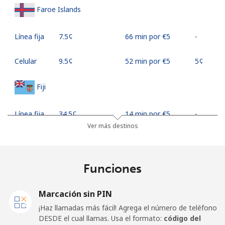
Faroe Islands
Línea fija
⁦7.5¢⁩
66 min por ⁦€5⁩
-
Celular
⁦9.5¢⁩
52 min por ⁦€5⁩
⁦5¢⁩
Fiji
Línea fija
⁦34.5¢⁩
14 min por ⁦€5⁩
-
Ver más destinos
Celular
⁦33.9¢⁩
14 min por ⁦€5⁩
⁦16¢⁩
Finland
Funciones
Línea fija
⁦34.5¢⁩
14 min por ⁦€5⁩
-
Marcación sin PIN
¡Haz llamadas más fácil! Agrega el número de teléfono
Celular
⁦33.5¢⁩
14 min por ⁦€5⁩
⁦10¢⁩
DESDE el cual llamas. Usa el formato:
código del