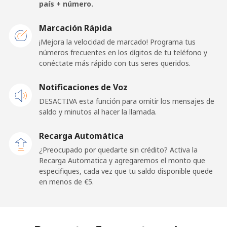
país + número.
France
Marcación Rápida
¡Mejora la velocidad de marcado! Programa tus
Línea fija
⁦1.5¢⁩
333 min por ⁦€5⁩
-
números frecuentes en los dígitos de tu teléfono y
conéctate más rápido con tus seres queridos.
Celular
⁦2.3¢⁩
217 min por ⁦€5⁩
-
Notificaciones de Voz
French Guiana
DESACTIVA esta función para omitir los mensajes de
saldo y minutos al hacer la llamada.
Línea fija
⁦4.9¢⁩
102 min por ⁦€5⁩
-
Recarga Automática
Celular
⁦27.9¢⁩
17 min por ⁦€5⁩
-
¿Preocupado por quedarte sin crédito? Activa la
Recarga Automatica y agregaremos el monto que
especifiques, cada vez que tu saldo disponible quede
French Polynesia
en menos de ⁦€5⁩.
Línea fija
⁦30.9¢⁩
16 min por ⁦€5⁩
-
Celular
⁦32.9¢⁩
15 min por ⁦€5⁩
⁦10¢⁩