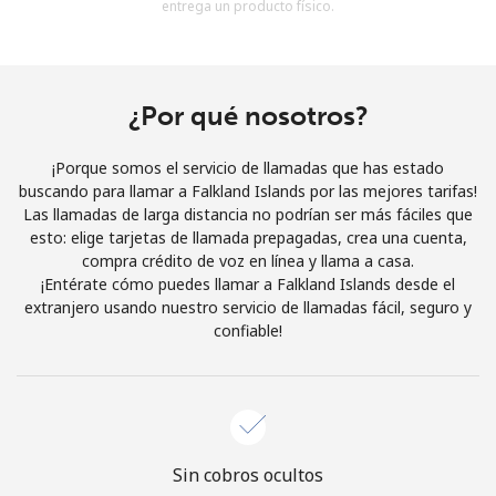
entrega un producto físico.
Al abrir una cuenta en este sitio web, estoy de acuerdo con
estos
Términos y condiciones.
Únete
¿Por qué nosotros?
¡Porque somos el servicio de llamadas que has estado
buscando para llamar a Falkland Islands por las mejores tarifas!
Las llamadas de larga distancia no podrían ser más fáciles que
¡Hola!
esto: elige tarjetas de llamada prepagadas, crea una cuenta,
compra crédito de voz en línea y llama a casa.
¡Entérate cómo puedes llamar a Falkland Islands desde el
Inicia sesión o
REGÍSTRATE →
extranjero usando nuestro servicio de llamadas fácil, seguro y
confiable!
¿Olvidaste tu contraseña? →
Sin cobros ocultos