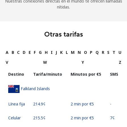
Nuestras conexiones directas en el mundo te ofrecen llamadas
nítidas.
Otras tarifas
A
B
C
D
E
F
G
H
I
J
K
L
M
N
O
P
Q
R
S
T
U
V
W
Y
Z
Destino
Tarifa/minuto
Minutos por ⁦€5⁩
SMS
Falkland Islands
Línea fija
⁦214.9¢⁩
2 min por ⁦€5⁩
-
Celular
⁦215.5¢⁩
2 min por ⁦€5⁩
⁦7¢⁩