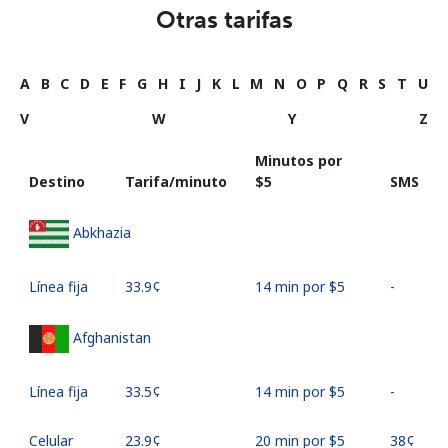
Otras tarifas
A
B
C
D
E
F
G
H
I
J
K
L
M
N
O
P
Q
R
S
T
U
V
W
Y
Z
Minutos por
Destino
Tarifa/minuto
⁦$5⁩
SMS
Abkhazia
Línea fija
⁦33.9¢⁩
14 min por ⁦$5⁩
-
Afghanistan
Línea fija
⁦33.5¢⁩
14 min por ⁦$5⁩
-
Celular
⁦23.9¢⁩
20 min por ⁦$5⁩
⁦38¢⁩