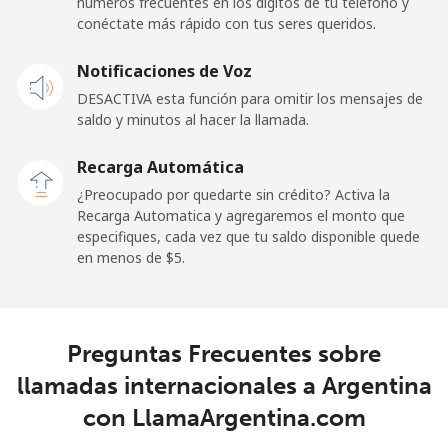
números frecuentes en los dígitos de tu teléfono y
Celular
⁦21.5¢⁩
23 min por ⁦$5⁩
-
conéctate más rápido con tus seres queridos.
Andorra
Notificaciones de Voz
DESACTIVA esta función para omitir los mensajes de
Línea fija
⁦9.9¢⁩
50 min por ⁦$5⁩
-
saldo y minutos al hacer la llamada.
Celular
⁦29.9¢⁩
16 min por ⁦$5⁩
⁦11¢⁩
Recarga Automática
¿Preocupado por quedarte sin crédito? Activa la
Angola
Recarga Automatica y agregaremos el monto que
especifiques, cada vez que tu saldo disponible quede
en menos de ⁦$5⁩.
Línea fija
⁦39.9¢⁩
12 min por ⁦$5⁩
-
Celular
⁦56.5¢⁩
8 min por ⁦$5⁩
⁦32¢⁩
Preguntas Frecuentes sobre
Anguilla
llamadas internacionales a Argentina
con LlamaArgentina.com
Línea fija
⁦33.5¢⁩
14 min por ⁦$5⁩
-