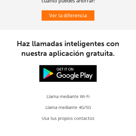
cuánto puedes ahorrar!
Celular
⁦2.8¢⁩
178 min por ⁦$5⁩
-
Ver la diferencia
Austria
Línea fija
⁦2.2¢⁩
227 min por ⁦$5⁩
-
Haz llamadas inteligentes con
nuestra aplicación gratuita.
Celular
⁦3.5¢⁩
142 min por ⁦$5⁩
⁦7¢⁩
Azerbaijan
Línea fija
⁦33.5¢⁩
14 min por ⁦$5⁩
-
Llama mediante Wi-Fi
Celular
⁦40.9¢⁩
12 min por ⁦$5⁩
⁦35¢⁩
Llama mediante 4G/5G
Usa tus propios contactos