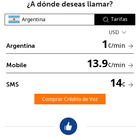
¿A dónde deseas llamar?
Tarifas
USD
1
¢
/min
Argentina
No se ha creado una contraseña
13.9
Mínimo 8 caracteres
¢
/min
Mobile
Una letra mayúscula y una minúscula
Un número
14
Un caracter especial
¢
SMS
Comprar Crédito de Voz
Mantente en contacto para recibir nuestras mejores
ofertas.