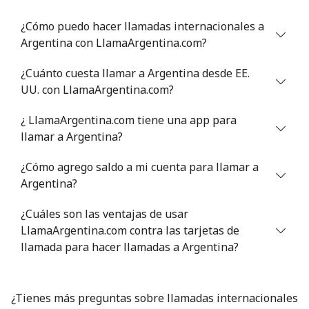
Celular
⁦34.9¢⁩
14 min por ⁦$5⁩
⁦5¢⁩
¿Cómo puedo hacer llamadas internacionales a
Argentina con LlamaArgentina.com?
Antigua And Barbuda
¿Cuánto cuesta llamar a Argentina desde EE.
Línea fija
⁦33.9¢⁩
14 min por ⁦$5⁩
-
UU. con LlamaArgentina.com?
¿ LlamaArgentina.com tiene una app para
Celular
⁦33.9¢⁩
14 min por ⁦$5⁩
⁦11¢⁩
llamar a Argentina?
Argentina
¿Cómo agrego saldo a mi cuenta para llamar a
Argentina?
Línea fija
⁦1¢⁩
500 min por ⁦$5⁩
-
¿Cuáles son las ventajas de usar
Celular
⁦13.9¢⁩
35 min por ⁦$5⁩
⁦14¢⁩
LlamaArgentina.com contra las tarjetas de
llamada para hacer llamadas a Argentina?
Armenia
¿Tienes más preguntas sobre llamadas internacionales
Línea fija
⁦26.5¢⁩
18 min por ⁦$5⁩
-