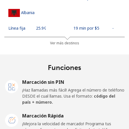
Albania
Línea fija
⁦25.9¢⁩
19 min por ⁦$5⁩
-
Celular
⁦48.5¢⁩
10 min por ⁦$5⁩
⁦11¢⁩
Ver más destinos
Algeria
Funciones
Línea fija
⁦10.5¢⁩
47 min por ⁦$5⁩
-
Marcación sin PIN
Celular
⁦98.9¢⁩
5 min por ⁦$5⁩
-
¡Haz llamadas más fácil! Agrega el número de teléfono
DESDE el cual llamas. Usa el formato:
código del
American Samoa
país + número.
Marcación Rápida
Línea fija
⁦19.5¢⁩
25 min por ⁦$5⁩
-
¡Mejora la velocidad de marcado! Programa tus