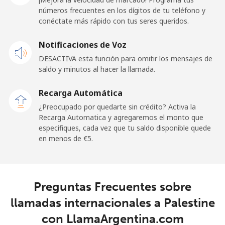
números frecuentes en los dígitos de tu teléfono y
Línea fija
⁦120.5¢⁩
4 min por ⁦€5⁩
-
conéctate más rápido con tus seres queridos.
Celular
⁦120.5¢⁩
4 min por ⁦€5⁩
⁦23¢⁩
Notificaciones de Voz
DESACTIVA esta función para omitir los mensajes de
Paraguay
saldo y minutos al hacer la llamada.
Línea fija
⁦3.9¢⁩
128 min por ⁦€5⁩
-
Recarga Automática
¿Preocupado por quedarte sin crédito? Activa la
Celular
⁦6.5¢⁩
76 min por ⁦€5⁩
⁦7¢⁩
Recarga Automatica y agregaremos el monto que
especifiques, cada vez que tu saldo disponible quede
en menos de ⁦€5⁩.
Peru
Línea fija
⁦1.5¢⁩
333 min por ⁦€5⁩
-
Preguntas Frecuentes sobre
Celular
⁦1.5¢⁩
333 min por ⁦€5⁩
-
llamadas internacionales a Palestine
con LlamaArgentina.com
Philippines