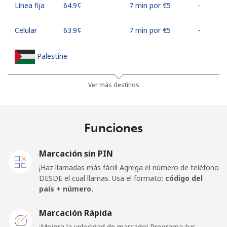
Línea fija
⁦64.9¢⁩
7 min por ⁦€5⁩
-
Celular
⁦63.9¢⁩
7 min por ⁦€5⁩
-
Palestine
Línea fija
⁦26.9¢⁩
18 min por ⁦€5⁩
-
Ver más destinos
Celular
⁦30.5¢⁩
16 min por ⁦€5⁩
-
Funciones
Panama
Marcación sin PIN
Línea fija
⁦5.5¢⁩
90 min por ⁦€5⁩
-
¡Haz llamadas más fácil! Agrega el número de teléfono
DESDE el cual llamas. Usa el formato:
código del
Celular
⁦18.9¢⁩
26 min por ⁦€5⁩
⁦13¢⁩
país + número.
Papua New Guinea
Marcación Rápida
¡Mejora la velocidad de marcado! Programa tus