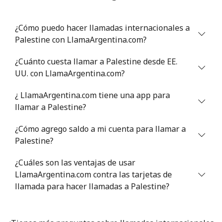
Línea fija
⁦19.5¢⁩
25 min por ⁦€5⁩
-
¿Cómo puedo hacer llamadas internacionales a
Palestine con LlamaArgentina.com?
Celular
⁦12.5¢⁩
40 min por ⁦€5⁩
-
¿Cuánto cuesta llamar a Palestine desde EE.
Poland
UU. con LlamaArgentina.com?
¿ LlamaArgentina.com tiene una app para
Línea fija
⁦1.5¢⁩
333 min por ⁦€5⁩
-
llamar a Palestine?
Celular
⁦1.8¢⁩
277 min por ⁦€5⁩
⁦7¢⁩
¿Cómo agrego saldo a mi cuenta para llamar a
Palestine?
Portugal
¿Cuáles son las ventajas de usar
Línea fija
⁦1.5¢⁩
333 min por ⁦€5⁩
-
LlamaArgentina.com contra las tarjetas de
llamada para hacer llamadas a Palestine?
Celular
⁦3.5¢⁩
142 min por ⁦€5⁩
⁦7¢⁩
Puerto Rico