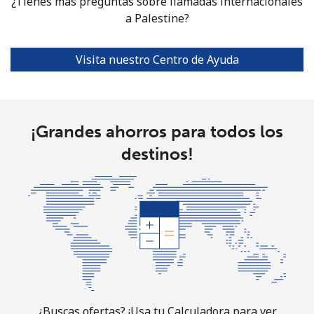
¿Tienes más preguntas sobre llamadas internacionales
a Palestine?
All
⁦1.5¢⁩
333 min por ⁦€5⁩
⁦4¢⁩
country
Visita nuestro Centro de Ayuda
¡Grandes ahorros para todos los
destinos!
¿Buscas ofertas? ¡Usa tu Calculadora para ver