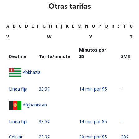
Otras tarifas
A
B
C
D
E
F
G
H
I
J
K
L
M
N
O
P
Q
R
S
T
U
V
W
Y
Z
Minutos por
Destino
Tarifa/minuto
⁦$5⁩
SMS
Abkhazia
Línea fija
⁦33.9¢⁩
14 min por ⁦$5⁩
-
Afghanistan
Línea fija
⁦33.5¢⁩
14 min por ⁦$5⁩
-
Celular
⁦23.9¢⁩
20 min por ⁦$5⁩
⁦38¢⁩