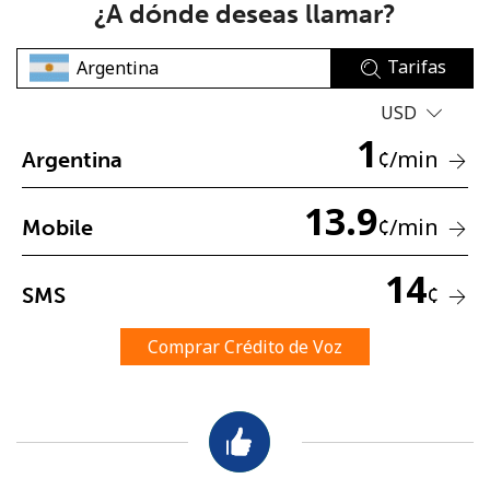
¿A dónde deseas llamar?
Tarifas
USD
1
¢
/min
Argentina
No se ha creado una contraseña
13.9
Mínimo 8 caracteres
¢
/min
Mobile
Una letra mayúscula y una minúscula
Un número
14
Un caracter especial
¢
SMS
Comprar Crédito de Voz
Mantente en contacto para recibir nuestras mejores
ofertas.