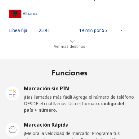
Albania
Línea fija
⁦25.9¢⁩
19 min por ⁦$5⁩
-
Celular
⁦48.5¢⁩
10 min por ⁦$5⁩
⁦11¢⁩
Ver más destinos
Algeria
Funciones
Línea fija
⁦10.5¢⁩
47 min por ⁦$5⁩
-
Marcación sin PIN
Celular
⁦98.9¢⁩
5 min por ⁦$5⁩
-
¡Haz llamadas más fácil! Agrega el número de teléfono
DESDE el cual llamas. Usa el formato:
código del
American Samoa
país + número.
Marcación Rápida
Línea fija
⁦19.5¢⁩
25 min por ⁦$5⁩
-
¡Mejora la velocidad de marcado! Programa tus