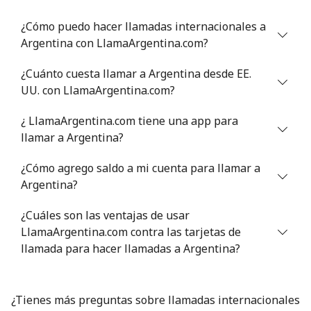
Celular
⁦34.9¢⁩
14 min por ⁦$5⁩
⁦5¢⁩
¿Cómo puedo hacer llamadas internacionales a
Argentina con LlamaArgentina.com?
Antigua And Barbuda
¿Cuánto cuesta llamar a Argentina desde EE.
Línea fija
⁦33.9¢⁩
14 min por ⁦$5⁩
-
UU. con LlamaArgentina.com?
¿ LlamaArgentina.com tiene una app para
Celular
⁦33.9¢⁩
14 min por ⁦$5⁩
⁦11¢⁩
llamar a Argentina?
Argentina
¿Cómo agrego saldo a mi cuenta para llamar a
Argentina?
Línea fija
⁦1¢⁩
500 min por ⁦$5⁩
-
¿Cuáles son las ventajas de usar
Celular
⁦13.9¢⁩
35 min por ⁦$5⁩
⁦14¢⁩
LlamaArgentina.com contra las tarjetas de
llamada para hacer llamadas a Argentina?
Armenia
¿Tienes más preguntas sobre llamadas internacionales
Línea fija
⁦26.5¢⁩
18 min por ⁦$5⁩
-