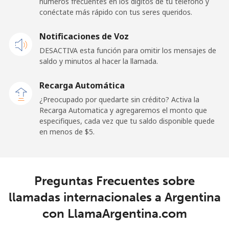
números frecuentes en los dígitos de tu teléfono y
Celular
⁦21.5¢⁩
23 min por ⁦$5⁩
-
conéctate más rápido con tus seres queridos.
Andorra
Notificaciones de Voz
DESACTIVA esta función para omitir los mensajes de
Línea fija
⁦9.9¢⁩
50 min por ⁦$5⁩
-
saldo y minutos al hacer la llamada.
Celular
⁦29.9¢⁩
16 min por ⁦$5⁩
⁦11¢⁩
Recarga Automática
¿Preocupado por quedarte sin crédito? Activa la
Angola
Recarga Automatica y agregaremos el monto que
especifiques, cada vez que tu saldo disponible quede
en menos de ⁦$5⁩.
Línea fija
⁦39.9¢⁩
12 min por ⁦$5⁩
-
Celular
⁦56.5¢⁩
8 min por ⁦$5⁩
⁦32¢⁩
Preguntas Frecuentes sobre
Anguilla
llamadas internacionales a Argentina
con LlamaArgentina.com
Línea fija
⁦33.5¢⁩
14 min por ⁦$5⁩
-