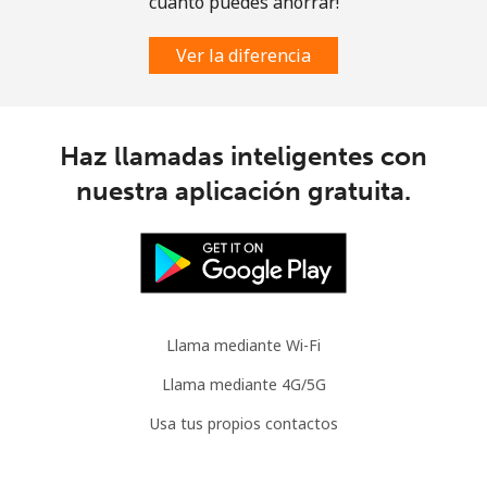
cuánto puedes ahorrar!
Celular
⁦2.8¢⁩
178 min por ⁦$5⁩
-
Ver la diferencia
Austria
Línea fija
⁦2.2¢⁩
227 min por ⁦$5⁩
-
Haz llamadas inteligentes con
nuestra aplicación gratuita.
Celular
⁦3.5¢⁩
142 min por ⁦$5⁩
⁦7¢⁩
Azerbaijan
Línea fija
⁦33.5¢⁩
14 min por ⁦$5⁩
-
Llama mediante Wi-Fi
Celular
⁦40.9¢⁩
12 min por ⁦$5⁩
⁦35¢⁩
Llama mediante 4G/5G
Usa tus propios contactos